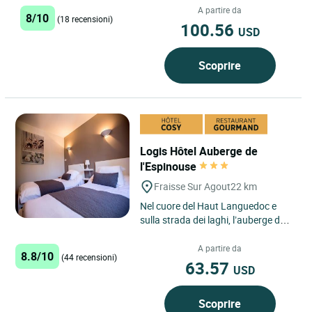
Hôtel des...
A partire da
8/10
(18 recensioni)
100.56
USD
Scoprire
Logis Hôtel Auberge de
l'Espinouse
Fraisse Sur Agout
22 km
Nel cuore del Haut Languedoc e
sulla strada dei laghi, l’auberge de
l’Espinouse vi propone una cucina
tradizionale e...
A partire da
8.8/10
(44 recensioni)
63.57
USD
Scoprire