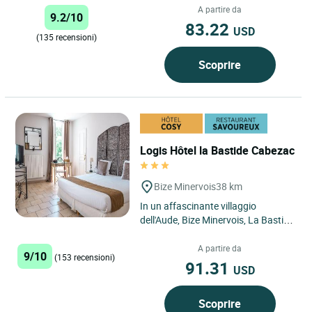
spiagge del Mediterraneo,...
A partire da
9.2/10
83.22
USD
(135 recensioni)
Scoprire
Logis Hôtel la Bastide Cabezac
Bize Minervois
38 km
In un affascinante villaggio
dell'Aude, Bize Minervois, La Bastide
de Cabezac, splendidamente
disegnata contro il cielo blu,...
A partire da
9/10
(153 recensioni)
91.31
USD
Scoprire