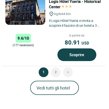
Logis Hôtel Yseria - Historical
Center
Agde
44 km
Il Logis Hôtel Yseria vi invita a
scoprire il fascino di un hotel a 3
stelle nel cuore di Agde, immerso tra
il patrimonio...
A partire da
9.6/10
80.91
USD
(177 recensioni)
Scoprire
1
2
Vedi tutti gli hotel