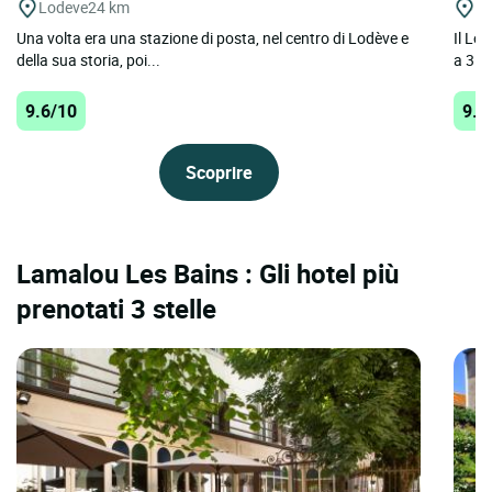
Lodeve
24 km
A
Una volta era una stazione di posta, nel centro di Lodève e
Il Log
della sua storia, poi...
a 3 st
9.6/10
9.6
Scoprire
Lamalou Les Bains : Gli hotel più
prenotati 3 stelle