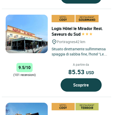
Logis Hôtel le Mirador Rest.
Saveurs du Sud
Portiragnes
42 km
Situato direttamente sull'immensa
spiaggia di sabbia fine, l'hotel “Le
Mirador” offre una splendida vista
sul Mediterraneo....
A partire da
9.5/10
85.53
USD
(101 recensioni)
Scoprire