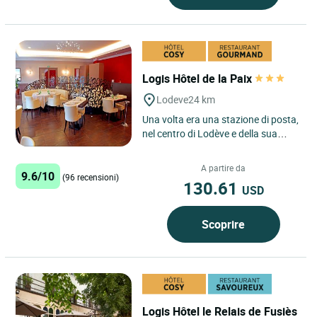
Logis Hôtel de la Paix
Lodeve
24 km
Una volta era una stazione di posta,
nel centro di Lodève e della sua
storia, poi albergo e ristorante a
partire dal 1876....
A partire da
9.6/10
(96 recensioni)
130.61
USD
Scoprire
Logis Hôtel le Relais de Fusiès