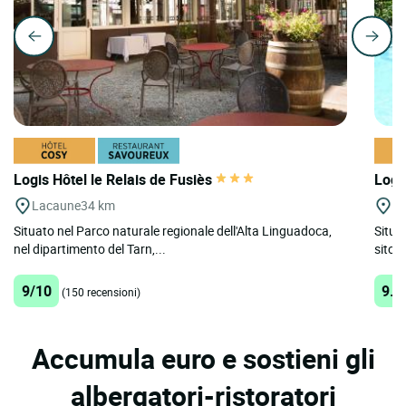
Logis Hôtel le Relais de Fusiès
Logi
Lacaune
34 km
Ni
Situato nel Parco naturale regionale dell'Alta Linguadoca,
Situa
nel dipartimento del Tarn,...
sito 
9/10
9.2
(150 recensioni)
Accumula euro e sostieni gli
albergatori-ristoratori