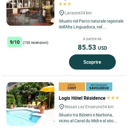
Lacaune
34 km
Situato nel Parco naturale regionale
dell'Alta Linguadoca, nel
dipartimento del Tarn, il Relais de
Fusiès, gode di una posizione...
A partire da
9/10
(150 recensioni)
85.53
USD
Scoprire
Logis Hôtel Résidence
Nissan Lez Enserune
34 km
Situato tra Béziers e Narbona,
vicino al Canal du Midi e al sito
romano di Ensérune, a 10 km dalle