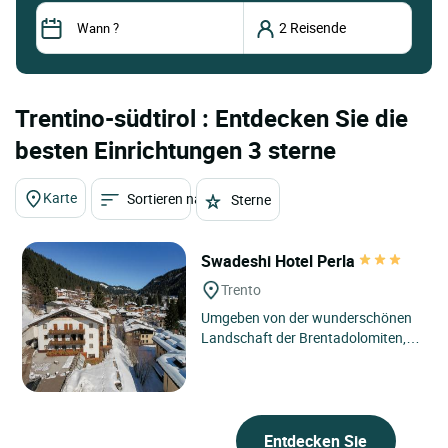
Trentino-südtirol : Entdecken Sie die
besten Einrichtungen 3 sterne
Karte
Sortieren nach
Sterne
Swadeshi Hotel Perla
Trento
Umgeben von der wunderschönen
Landschaft der Brentadolomiten,
zeichnet sich das Hotel Perla, das
auf ca. 1550 m Höhe liegt,...
Entdecken Sie