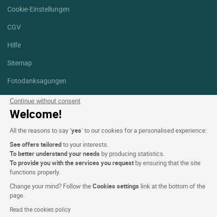
Cookie-Einstellungen
CGV
Hilfe
Sitemap
Fotodanksagungen
Folgen Sie uns
Continue without consent
Welcome!
Facebook
Instagram
All the reasons to say ‘
yes
’ to our cookies for a personalised experience:
Linkedin
See offers tailored
to your interests.
To better understand your needs
by producing statistics.
To provide you with the services you request
by ensuring that the site
functions properly.
Change your mind? Follow the
Cookies settings
link at the bottom of the
Logis Hotel copyright © 2026 Alle Rechte vorbehalten - CGV.
page.
Powered by
SIWAY
Read the cookies policy