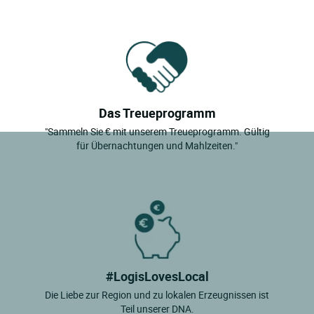
Das Treueprogramm
"Sammeln Sie € mit unserem Treueprogramm. Gültig
für Übernachtungen und Mahlzeiten."
#LogisLovesLocal
Die Liebe zur Region und zu lokalen Erzeugnissen ist
Teil unserer DNA.