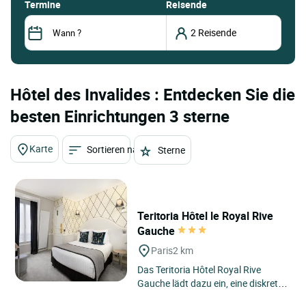
termine
Reisende
Hôtel des Invalides : Entdecken Sie die
besten Einrichtungen 3 sterne
Karte
Sortieren nach
Sterne
Teritoria Hôtel le Royal Rive
Gauche
Paris
2 km
Das Teritoria Hôtel Royal Rive
Gauche lädt dazu ein, eine diskrete
Adresse im Herzen des 14.