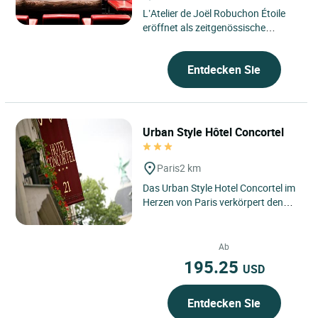
L’Atelier de Joël Robuchon Étoile
eröffnet als zeitgenössische
Auszeit im Herzen des 8.
Arrondissements von Paris,...
Entdecken Sie
Urban Style Hôtel Concortel
Paris
2 km
Das Urban Style Hotel Concortel im
Herzen von Paris verkörpert den
Geist einer eleganten Stadtadresse,
wo moderner Komfort...
Ab
195.25
USD
Entdecken Sie