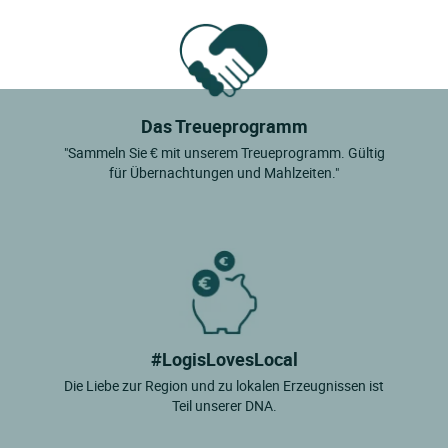
Das Treueprogramm
"Sammeln Sie € mit unserem Treueprogramm. Gültig
für Übernachtungen und Mahlzeiten."
#LogisLovesLocal
Die Liebe zur Region und zu lokalen Erzeugnissen ist
Teil unserer DNA.