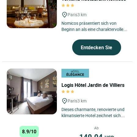
Paris
3 km
Nomicos präsentiert sich von
Beginn an als eine charaktervolle
Tafel, verwurzelt im Geist von
Teritoria, im Herzen des 16....
Entdecken Sie
Logis Hôtel Jardin de Villiers
Paris
3 km
Dieses charmante, renovierte und
klimatisierte Hotel zeichnet sich
durch seine gemütliche
Atmosphäre und diskrete Eleganz...
Ab
8.9/10
149.04