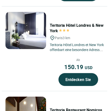
Teritoria Hôtel Londres & New
York
Paris
3 km
Teritoria Hôtel Londres et New York
offenbart eine besondere Adresse
im Herzen des 8. Arrondissements
von Paris, zwischen...
Ab
150.19
USD
Entdecken Sie
Teritoria Restaurant Nomicos