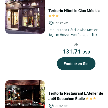
Teritoria Hôtel le Clos Médicis
Paris
2 km
Das Teritoria Hôtel le Clos Médicis
liegt im Herzen von Paris, am linken
Seineufer im 5. Arrondissement, wo
das Quartier...
Ab
131.71
USD
Entdecken Sie
Teritoria Restaurant L'Atelier de
Joël Robuchon Étoile
Paris
2 km