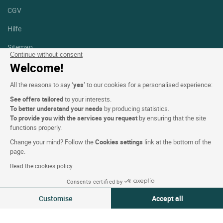
CGV
Hilfe
Sitemap
Continue without consent
Welcome!
Fotodanksagungen
All the reasons to say ‘
yes
’ to our cookies for a personalised experience:
Folgen Sie uns
Facebook
Instagram
See offers tailored
to your interests.
To better understand your needs
by producing statistics.
To provide you with the services you request
by ensuring that the site
Linkedin
functions properly.
Change your mind? Follow the
Cookies settings
link at the bottom of the
page.
Read the cookies policy
Logis Hotel copyright © 2026 Alle Rechte vorbehalten - CGV.
Consents certified by
Powered by
SIWAY
Customise
Accept all
Consent Management Platform: Personalize Your Options
Axeptio consent