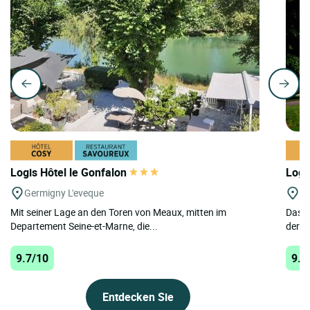
Logis Hôtel le Gonfalon
Logi
Germigny L'eveque
St
Mit seiner Lage an den Toren von Meaux, mitten im
Das i
Departement Seine-et-Marne, die...
der s
9.7/10
9.7
Entdecken Sie