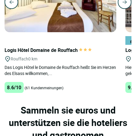
Logis Hôtel Domaine de Rouffach
Logi
Rouffach
0 km
Co
Das Logis Hôtel le Domaine de Rouffach heißt Sie im Herzen
Hier,
des Elsass willkommen,...
geleg
8.6/10
9.2
(61 Kundenmeinungen)
Sammeln sie euros und
unterstützen sie die hoteliers
und gastronomen