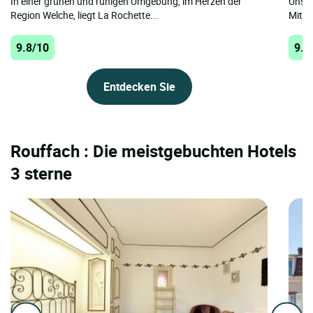
In einer grünen und ruhigen Umgebung, im Herzen der
Unser
Region Welche, liegt La Rochette...
Mitten
9.8/10
9.8
Entdecken Sie
Rouffach : Die meistgebuchten Hotels
3 sterne