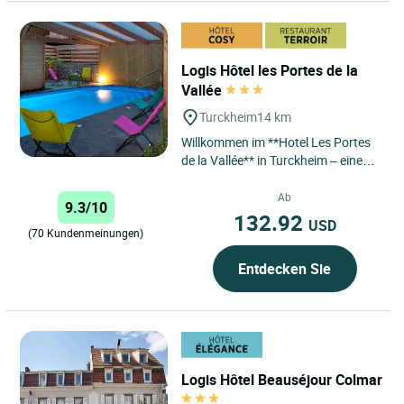
Logis Hôtel les Portes de la
Vallée
Turckheim
14 km
Willkommen im **Hotel Les Portes
de la Vallée** in Turckheim – einem
familiengeführten Hotel, das
elsässische Tradition...
Ab
9.3/10
132.92
USD
(70 Kundenmeinungen)
Entdecken Sie
Logis Hôtel Beauséjour Colmar