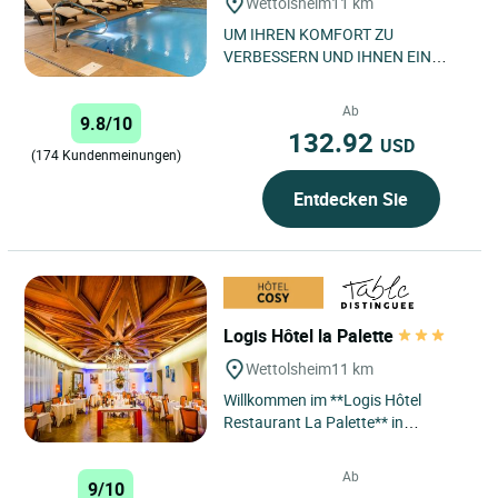
Wettolsheim
11 km
UM IHREN KOMFORT ZU
VERBESSERN UND IHNEN EIN
NOCH ANGENEHMERES ERLEBNIS
ZU BIETEN, FINDEN DERZEIT
Ab
9.8/10
ARBEITEN IN UNSEREM HOTEL...
132.92
USD
(174 Kundenmeinungen)
Entdecken Sie
Logis Hôtel la Palette
Wettolsheim
11 km
Willkommen im **Logis Hôtel
Restaurant La Palette** in
Wettolsheim – einer erstklassigen
Adresse, an der Komfort und
Ab
9/10
Gastronomie...