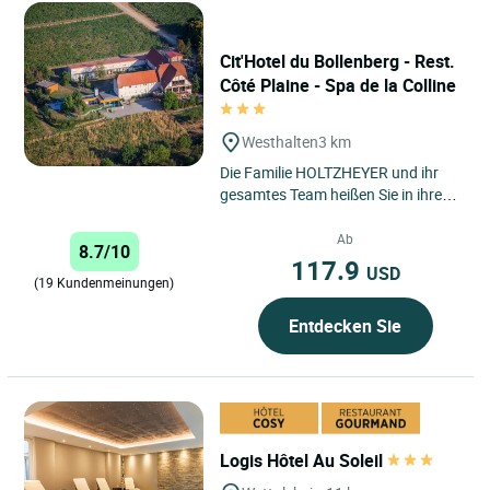
Cit'Hotel du Bollenberg - Rest.
Côté Plaine - Spa de la Colline
Westhalten
3 km
Die Familie HOLTZHEYER und ihr
gesamtes Team heißen Sie in ihrem
Haus willkommen, das ideal
zwischen Colmar und Mulhouse...
Ab
8.7/10
117.9
USD
(19 Kundenmeinungen)
Entdecken Sie
Logis Hôtel Au Soleil