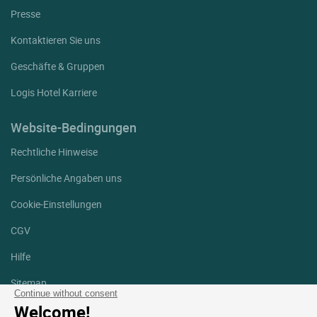
Presse
Kontaktieren Sie uns
Geschäfte & Gruppen
Logis Hotel Karriere
Website-Bedingungen
Rechtliche Hinweise
Persönliche Angaben uns
Cookie-Einstellungen
CGV
Hilfe
Sitemap
Continue without consent
Welcome!
Fotodanksagungen