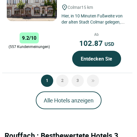
Colmar
15 km
Hier, in 10 Minuten Fußweite von
der alten Stadt Colmar gelegen,
können Sie Ihr Auto getrost auf
unserem geschlossenen...
Ab
9.2/10
102.87
USD
(557 Kundenmeinungen)
Entdecken Sie
1
2
3
Alle Hotels anzeigen
Rouffach : Bestbewertete Hotels 3