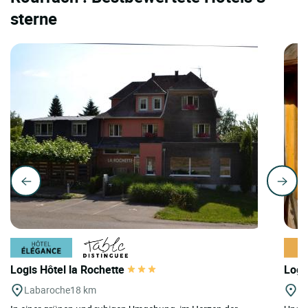
sterne
Logis Hôtel la Rochette
Logi
Labaroche
18 km
Le