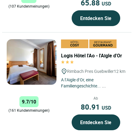
65.88
USD
(107 Kundenmeinungen)
Entdecken Sie
Logis Hôtel l'Ao - l'Aigle d'Or
Rimbach Pres Guebwiller
12 km
A l’Aigle d‘Or, eine
Familiengeschichte...
Ideal gelegen am Fuß des Grand
Ab
9.7/10
Ballon eingebettet Rimbach-près-
80.91
USD
Gue...
(161 Kundenmeinungen)
Entdecken Sie