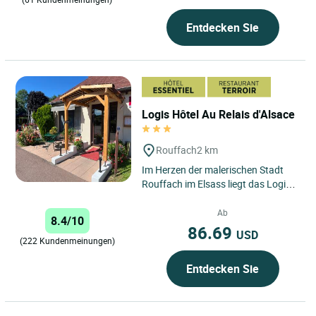
Entdecken Sie
Logis Hôtel Au Relais d'Alsace
Rouffach
2 km
Im Herzen der malerischen Stadt
Rouffach im Elsass liegt das Logis
Hôtel Au Relais d'Alsace, eine wahre
Oase der Ruhe, die...
Ab
8.4/10
86.69
USD
(222 Kundenmeinungen)
Entdecken Sie