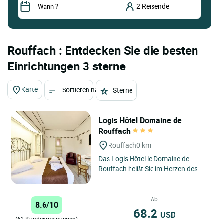
Rouffach : Entdecken Sie die besten
Einrichtungen 3 sterne
Karte
Sortieren nach
Sterne
Logis Hôtel Domaine de
Rouffach
Rouffach
0 km
Das Logis Hôtel le Domaine de
Rouffach heißt Sie im Herzen des
Elsass willkommen, im charmanten
Städtchen Rouffach, eingebettet...
Ab
8.6/10
68.2
USD
(61 Kundenmeinungen)