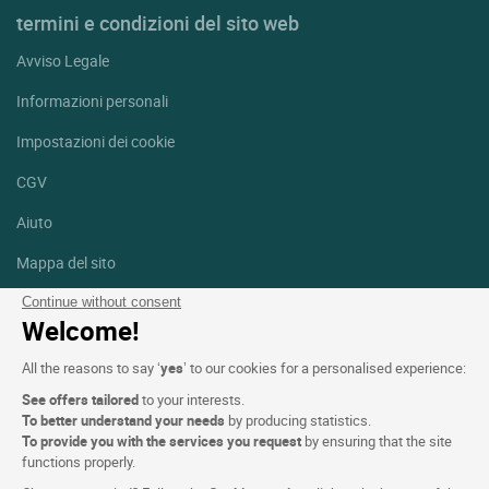
termini e condizioni del sito web
Avviso Legale
Informazioni personali
Impostazioni dei cookie
CGV
Aiuto
Mappa del sito
Crediti fotografici
Continue without consent
Welcome!
Seguici
All the reasons to say ‘
yes
’ to our cookies for a personalised experience:
Facebook
Instagram
See offers tailored
to your interests.
To better understand your needs
by producing statistics.
Linkedin
To provide you with the services you request
by ensuring that the site
functions properly.