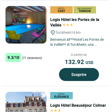
Logis Hôtel les Portes de la
Vallée
Turckheim
14 km
Benvenuti all’**Hotel Les Portes de
la Vallée** di Turckheim, una
struttura a conduzione familiare
che coniuga perfettamente...
A partire da
9.3/10
(71 recensioni)
132.92
USD
Scoprire
Logis Hôtel Beauséjour Colmar