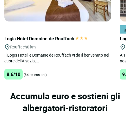
Logis Hôtel Domaine de Rouffach
Logi
Rouffach
0 km
Co
Il Logis Hôtel le Domaine de Rouffach vi dà il benvenuto nel
A 10 m
cuore dell'Alsazia,...
nostr
8.6/10
9.2
(64 recensioni)
Accumula euro e sostieni gli
albergatori-ristoratori