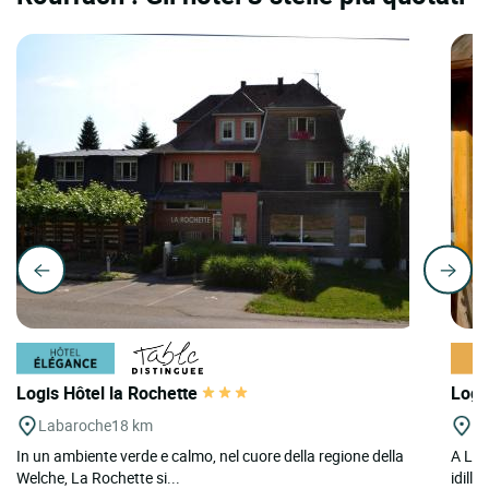
Logis Hôtel la Rochette
Logi
Labaroche
18 km
Le
In un ambiente verde e calmo, nel cuore della regione della
A Le 
Welche, La Rochette si...
idilli