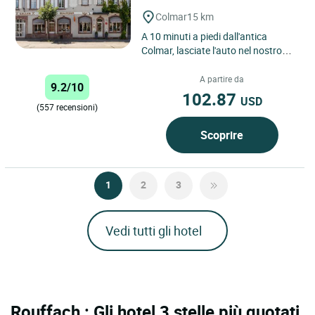
Colmar
15 km
A 10 minuti a piedi dall'antica
Colmar, lasciate l'auto nel nostro
parcheggio privato chiuso. La
nostra famiglia gestisce...
A partire da
9.2/10
102.87
USD
(557 recensioni)
Scoprire
1
2
3
Vedi tutti gli hotel
Rouffach : Gli hotel 3 stelle più quotati