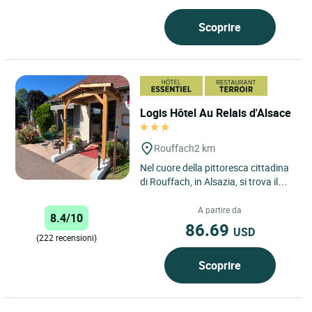
Scoprire
Logis Hôtel Au Relais d'Alsace
Rouffach
2 km
Nel cuore della pittoresca cittadina
di Rouffach, in Alsazia, si trova il
Logis Hôtel Au Relais d'Alsace, una
vera oasi...
A partire da
8.4/10
86.69
USD
(222 recensioni)
Scoprire