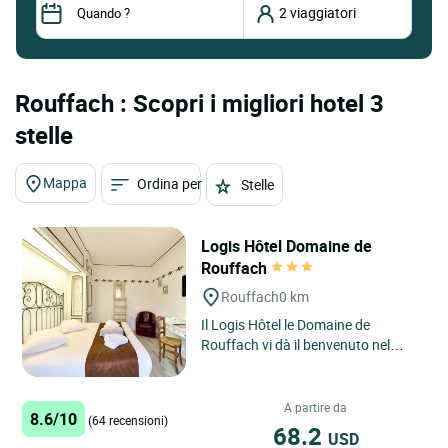
Rouffach : Scopri i migliori hotel 3
stelle
Mappa
Ordina per
Stelle
Logis Hôtel Domaine de
Rouffach
Rouffach
0 km
Il Logis Hôtel le Domaine de
Rouffach vi dà il benvenuto nel
cuore dell'Alsazia, nell'incantevole
cittadina di Rouffach,...
A partire da
8.6/10
(64 recensioni)
68.2
USD