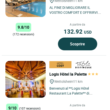
Wettolsheim
11 km
AL FINE DI MIGLIORARE IL
VOSTRO COMFORT E OFFRIRVI
UN’ESPERIENZA SEMPRE PIU
PIACEVOLE, SONO ATTUALMENTE
A partire da
9.8/10
IN CORSO DEI LAVORI...
132.92
USD
(172 recensioni)
Scoprire
Logis Hôtel la Palette
Wettolsheim
11 km
Benvenuti al **Logis Hôtel
Restaurant La Palette** di
Wettolsheim, un indirizzo
imperdibile dove comfort e
A partire da
9/10
gastronomia si...
(107 recensioni)