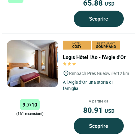
65.88
USD
Scoprire
Logis Hôtel l'Ao - l'Aigle d'Or
Rimbach Pres Guebwiller
12 km
A l’Aigle d’Or, una storia di
famiglia…
Idealmente situato tra Colmar e
A partire da
9.7/10
Mulhouse, scopri Rimbach-près-
80.91
USD
Gue...
(161 recensioni)
Scoprire