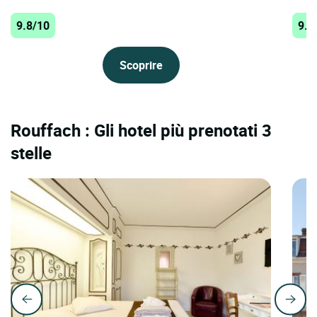
9.8/10
9.8
Scoprire
Rouffach : Gli hotel più prenotati 3
stelle