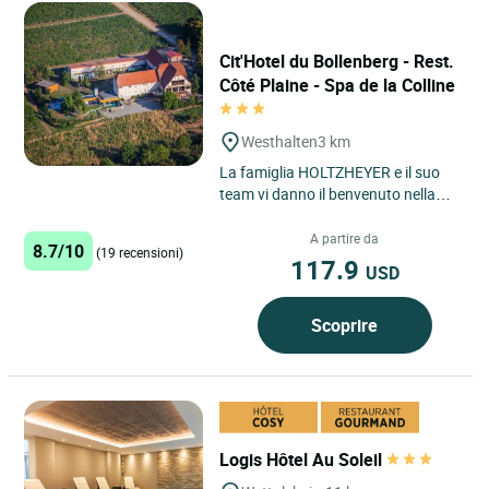
Cit'Hotel du Bollenberg - Rest.
Côté Plaine - Spa de la Colline
Westhalten
3 km
La famiglia HOLTZHEYER e il suo
team vi danno il benvenuto nella
loro struttura situata in posizione
ideale tra Colmar e...
A partire da
8.7/10
(19 recensioni)
117.9
USD
Scoprire
Logis Hôtel Au Soleil