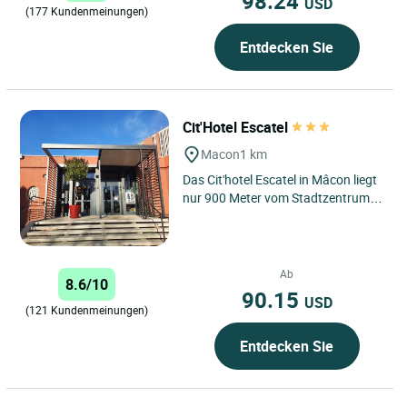
98.24
USD
(177 Kundenmeinungen)
Entdecken Sie
Cit'Hotel Escatel
Macon
1 km
Das Cit'hotel Escatel in Mâcon liegt
nur 900 Meter vom Stadtzentrum
entfernt. Dieses Hotel mit
Restaurant bietet einen idealen...
Ab
8.6/10
90.15
USD
(121 Kundenmeinungen)
Entdecken Sie