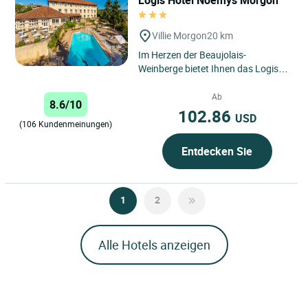
Villie Morgon
20 km
Im Herzen der Beaujolais-
Weinberge bietet Ihnen das Logis
Hôtel Morgon by Noemys
klimatisierte Zimmer mit allem
Ab
8.6/10
Komfort...
102.86
USD
(106 Kundenmeinungen)
Entdecken Sie
1
2
Alle Hotels anzeigen