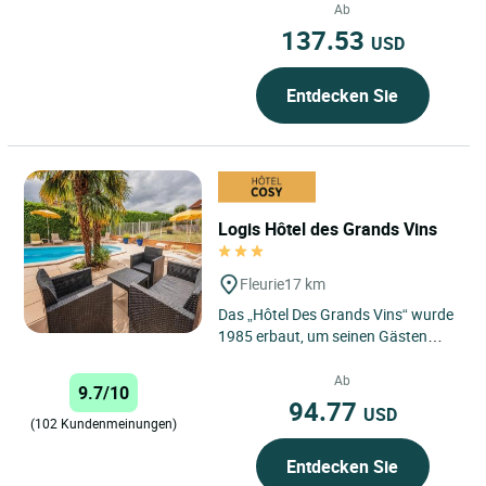
nur wenige Minuten...
Ab
137.53
USD
Entdecken Sie
Logis Hôtel des Grands Vins
Fleurie
17 km
Das „Hôtel Des Grands Vins“ wurde
1985 erbaut, um seinen Gästen
einen Ort der Geselligkeit,
Entspannung und des Komforts...
Ab
9.7/10
94.77
USD
(102 Kundenmeinungen)
Entdecken Sie