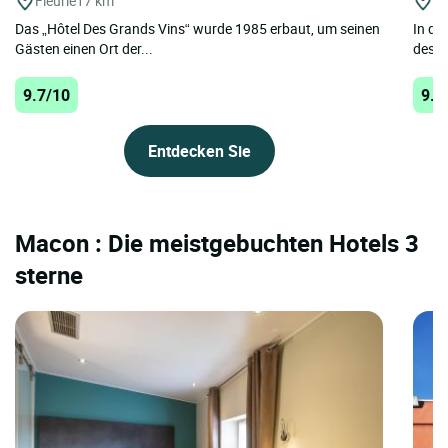
Fleurie
17 km
St
Das „Hôtel Des Grands Vins“ wurde 1985 erbaut, um seinen
In de
Gästen einen Ort der...
des M
9.7/10
9.5
Entdecken Sie
Macon : Die meistgebuchten Hotels 3
sterne