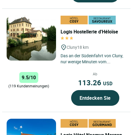
Logis Hostellerie d'Héloïse
Cluny
18 km
Das an der Südeinfahrt von Cluny,
nur wenige Minuten vom
Stadtzentrum und der Abtei
entfernt sowie zu Beginn der
Ab
9.5/10
„Voie...
113.26
USD
(119 Kundenmeinungen)
Entdecken Sie
Logis Hôtel Noemys Morgon