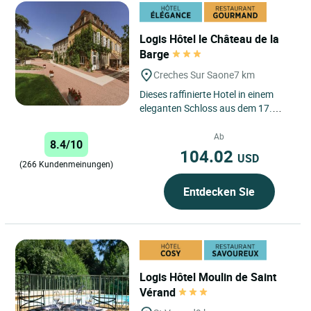
Logis Hôtel le Château de la
Barge
Creches Sur Saone
7 km
Dieses raffinierte Hotel in einem
eleganten Schloss aus dem 17.
Jahrhundert befindet sich in der
Nähe von Macon in der Gemeinde...
Ab
8.4/10
104.02
USD
(266 Kundenmeinungen)
Entdecken Sie
Logis Hôtel Moulin de Saint
Vérand