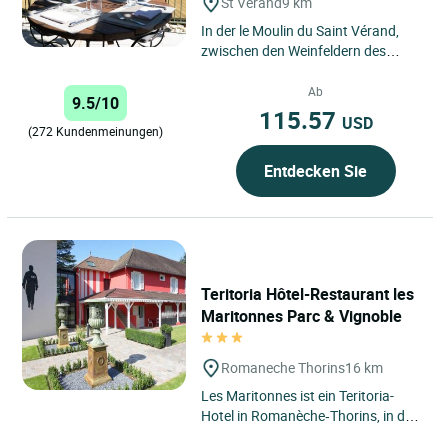
St Verand
9 km
In der le Moulin du Saint Vérand,
zwischen den Weinfeldern des
Mâconnais und Beaujolais und in
10 Min. Entfernung vom Zentrum...
Ab
9.5/10
115.57
USD
(272 Kundenmeinungen)
Entdecken Sie
Teritoria Hôtel-Restaurant les
Maritonnes Parc & Vignoble
Romaneche Thorins
16 km
Les Maritonnes ist ein Teritoria-
Hotel in Romanèche‑Thorins, in der
Region Bourgogne‑Franche‑Comté,