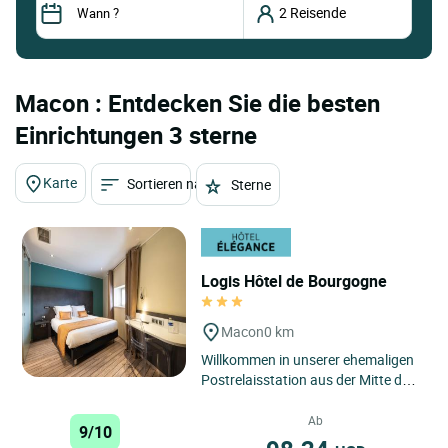
Macon : Entdecken Sie die besten
Einrichtungen 3 sterne
Karte
Sortieren nach
Sterne
Logis Hôtel de Bourgogne
Macon
0 km
Willkommen in unserer ehemaligen
Postrelaisstation aus der Mitte des
19. Jahrhunderts im Herzen von
Mâcon. Ganz gleich...
Ab
9/10