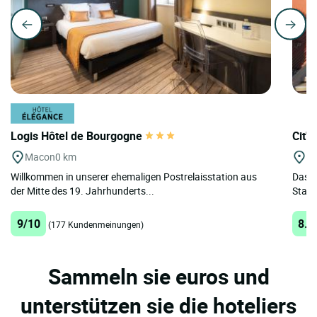
Logis Hôtel de Bourgogne
Cit'
Macon
0 km
M
Willkommen in unserer ehemaligen Postrelaisstation aus
Das C
der Mitte des 19. Jahrhunderts...
Stadt
9/10
8.6
(177 Kundenmeinungen)
Sammeln sie euros und
unterstützen sie die hoteliers