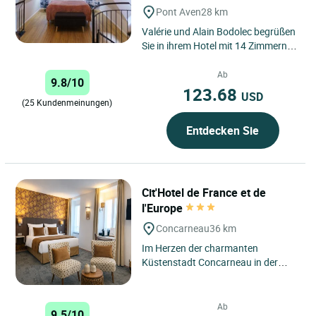
Pont Aven
28 km
Valérie und Alain Bodolec begrüßen
Sie in ihrem Hotel mit 14 Zimmern
am Ufer der Aven, im Herzen der
Stadt der Maler,...
Ab
9.8/10
123.68
USD
(25 Kundenmeinungen)
Entdecken Sie
Cit'Hotel de France et de
l'Europe
Concarneau
36 km
Im Herzen der charmanten
Küstenstadt Concarneau in der
Bretagne gelegen, bietet das
Cit'hôtel de France et de l'Europe...
Ab
9.5/10