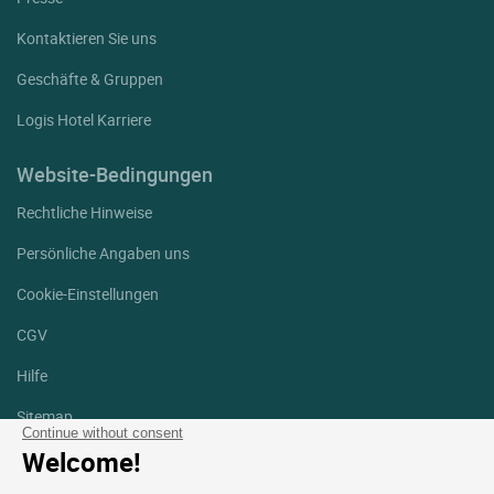
Kontaktieren Sie uns
Geschäfte & Gruppen
Logis Hotel Karriere
Website-Bedingungen
Rechtliche Hinweise
Persönliche Angaben uns
Cookie-Einstellungen
CGV
Hilfe
Sitemap
Continue without consent
Welcome!
Fotodanksagungen