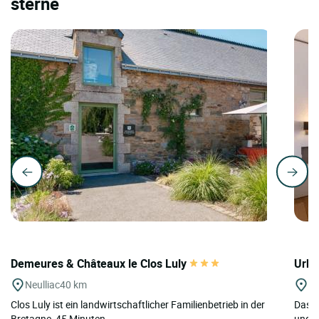
sterne
Demeures & Châteaux le Clos Luly
Urba
Neulliac
40 km
Be
Clos Luly ist ein landwirtschaftlicher Familienbetrieb in der
Das H
Bretagne, 45 Minuten...
und e