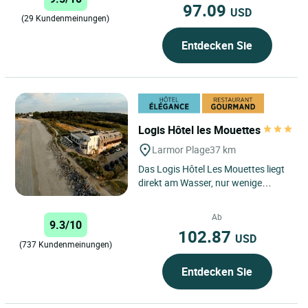
97.09
USD
(29 Kundenmeinungen)
Entdecken Sie
Logis Hôtel les Mouettes
Larmor Plage
37 km
Das Logis Hôtel Les Mouettes liegt
direkt am Wasser, nur wenige
Minuten von Lorient entfernt und
gegenüber der Insel Groix....
Ab
9.3/10
102.87
USD
(737 Kundenmeinungen)
Entdecken Sie