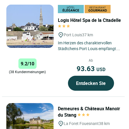
Logis Hôtel Spa de la Citadelle
Port Louis
37 km
Im Herzen des charaktervollen
Städtchens Port Louis empfängt
Sie das Hotel de La Citadelle nur
wenige Schritte von den...
Ab
9.2/10
93.63
USD
(38 Kundenmeinungen)
Entdecken Sie
Demeures & Châteaux Manoir
du Stang
La Foret Fouesnant
38 km