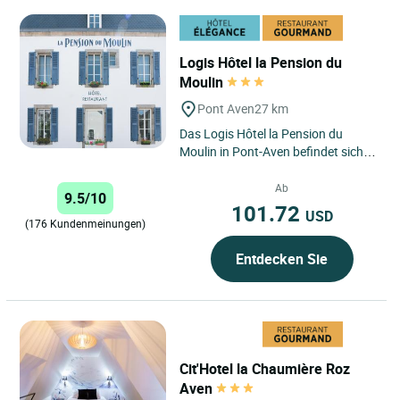
Logis Hôtel la Pension du
Moulin
Pont Aven
27 km
Das Logis Hôtel la Pension du
Moulin in Pont-Aven befindet sich in
der malerischen Gemeinde Pont-
Aven, einer idyllischen...
Ab
9.5/10
101.72
USD
(176 Kundenmeinungen)
Entdecken Sie
Cit'Hotel la Chaumière Roz
Aven