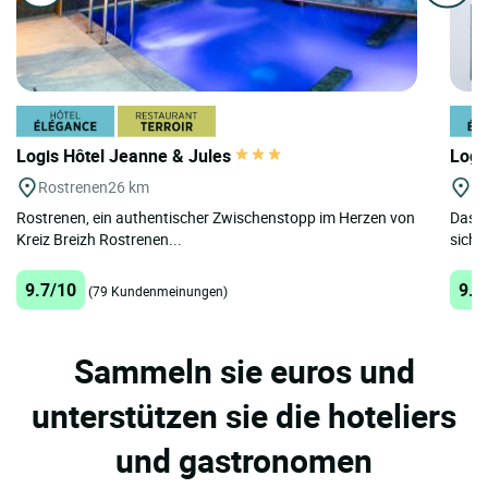
Logis Hôtel Jeanne & Jules
Logi
Rostrenen
26 km
Po
Rostrenen, ein authentischer Zwischenstopp im Herzen von
Das L
Kreiz Breizh Rostrenen...
sich 
9.7/10
9.5
(79 Kundenmeinungen)
Sammeln sie euros und
unterstützen sie die hoteliers
und gastronomen