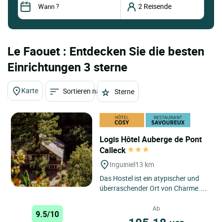
Le Faouet : Entdecken Sie die besten
Einrichtungen 3 sterne
Karte
Sortieren nach
Sterne
Logis Hôtel Auberge de Pont
Calleck
Inguiniel
13 km
Das Hostel ist ein atypischer und
überraschender Ort von Charme.
Wir begrüßen Sie im Herzen des
Nationalwaldes von Pont...
Ab
9.5/10