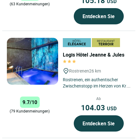
105.18
USD
(63 Kundenmeinungen)
Entdecken Sie
Logis Hôtel Jeanne & Jules
Rostrenen
26 km
Rostrenen, ein authentischer
Zwischenstopp im Herzen von Kreiz
Breizh Rostrenen liegt im
Département Côtes-d’Armor...
Ab
9.7/10
104.03
USD
(79 Kundenmeinungen)
Entdecken Sie