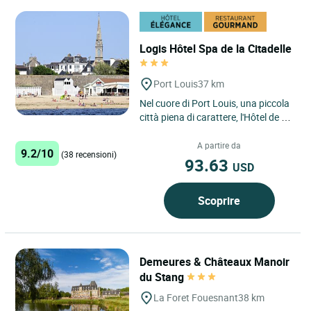
Logis Hôtel Spa de la Citadelle
Port Louis
37 km
Nel cuore di Port Louis, una piccola
città piena di carattere, l'Hôtel de La
Citadelle vi accoglie a due passi
dalle spiagge....
A partire da
9.2/10
(38 recensioni)
93.63
USD
Scoprire
Demeures & Châteaux Manoir
du Stang
La Foret Fouesnant
38 km