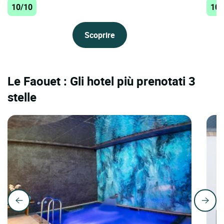
10/10
10/
Scoprire
Le Faouet : Gli hotel più prenotati 3
stelle