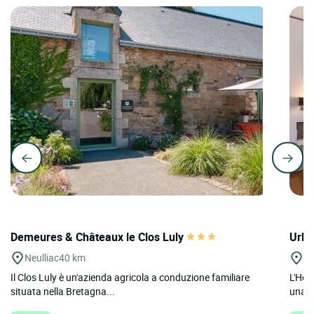
Demeures & Châteaux le Clos Luly
Urba
Neulliac
40 km
Be
Il Clos Luly è un'azienda agricola a conduzione familiare
L'Hôt
situata nella Bretagna...
una s