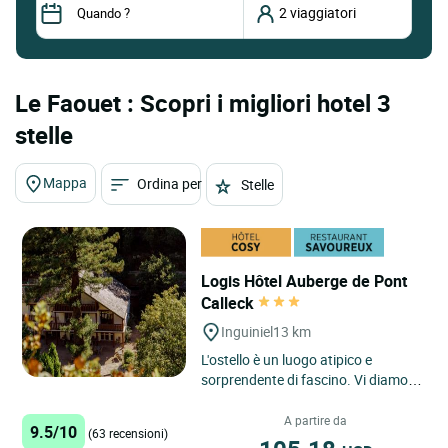
Le Faouet : Scopri i migliori hotel 3
stelle
Mappa
Ordina per
Stelle
Logis Hôtel Auberge de Pont
Calleck
Inguiniel
13 km
L'ostello è un luogo atipico e
sorprendente di fascino. Vi diamo il
benvenuto nel cuore della foresta
nazionale di Pont...
A partire da
9.5/10
(63 recensioni)