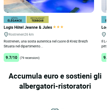
Logis Hôtel Jeanne & Jules
Logi
Rostrenen
26 km
Po
Rostrenen, una sosta autentica nel cuore di Kreiz Breizh
Il Lo
Situata nel dipartimento...
pitto
9.7/10
9.5
(79 recensioni)
Accumula euro e sostieni gli
albergatori-ristoratori