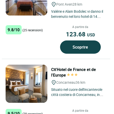
Pont Aven
28 km
Valérie e Alain Bodolec vi danno il
benvenuto nel loro hotel di 14
camere sulle rive del Aven, nel cuore
della città dei...
A partire da
9.8/10
(25 recensioni)
123.68
USD
Scoprire
Cit'Hotel de France et de
l'Europe
Concarneau
36 km
Situato nel cuore dell'incantevole
città costiera di Concarneau, in
Bretagna, il Cit'hôtel de France et de
l'Europe offre...
A partire da
9.5/10
(29 recensioni)