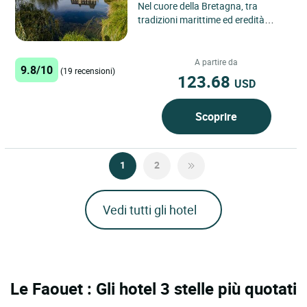
Nel cuore della Bretagna, tra
tradizioni marittime ed eredità
secolari, Demeures & Châteaux Le
Manoir du Stang vi apre...
A partire da
9.8/10
(19 recensioni)
123.68
USD
Scoprire
1
2
Vedi tutti gli hotel
Le Faouet : Gli hotel 3 stelle più quotati