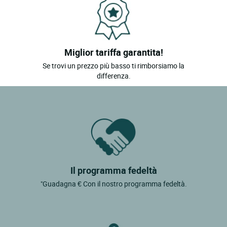
Miglior tariffa garantita!
Se trovi un prezzo più basso ti rimborsiamo la
differenza.
Il programma fedeltà
"Guadagna € Con il nostro programma fedeltà.