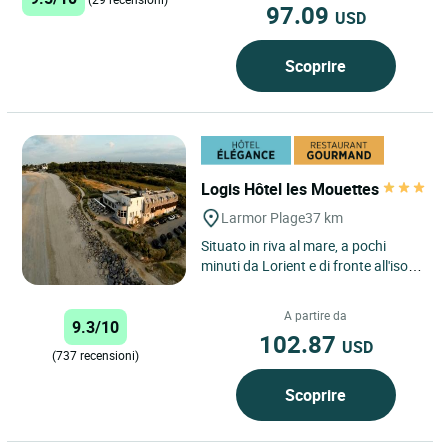
97.09
USD
Scoprire
Logis Hôtel les Mouettes
Larmor Plage
37 km
Situato in riva al mare, a pochi
minuti da Lorient e di fronte all'isola
di Groix, il Logis Hôtel Les Mouettes
vi accoglie...
A partire da
9.3/10
102.87
USD
(737 recensioni)
Scoprire