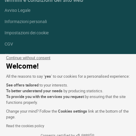
Avviso Legale
Informazioni personali
Impostazioni dei cookie
CGV
Aiuto
Continue without consent
Welcome!
Mappa del sito
All the reasons to say ‘
yes
’ to our cookies for a personalised experience:
Crediti fotografici
See offers tailored
to your interests.
Seguici
To better understand your needs
by producing statistics.
To provide you with the services you request
by ensuring that the site
Facebook
Instagram
functions properly.
Change your mind? Follow the
Cookies settings
link at the bottom of the
Linkedin
page.
Read the cookies policy
Consents certified by