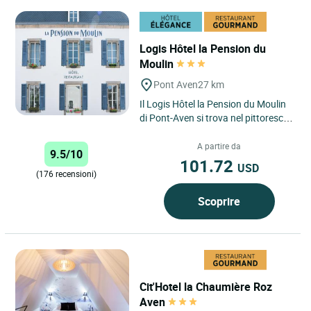
Logis Hôtel la Pension du
Moulin
Pont Aven
27 km
Il Logis Hôtel la Pension du Moulin
di Pont-Aven si trova nel pittoresco
comune di Pont-Aven, un ambiente
idilliaco nel...
A partire da
9.5/10
101.72
USD
(176 recensioni)
Scoprire
Cit'Hotel la Chaumière Roz
Aven