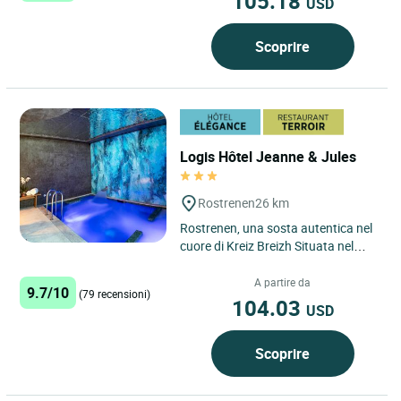
105.18
USD
Scoprire
Logis Hôtel Jeanne & Jules
Rostrenen
26 km
Rostrenen, una sosta autentica nel
cuore di Kreiz Breizh Situata nel
dipartimento delle Côtes-d’Armor,
Rostrenen è...
A partire da
9.7/10
(79 recensioni)
104.03
USD
Scoprire