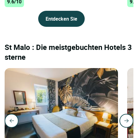
9.6/10
9.5
Entdecken Sie
St Malo : Die meistgebuchten Hotels 3
sterne