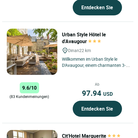
Entdecken Sie
Urban Style Hôtel le
d'Avaugour
Dinan
22 km
Willkommen im Urban Style le
D'Avaugour, einem charmanten 3-
Sterne-Hotel im Herzen der
mittelalterlichen Stadt Dinan, nur...
Ab
9.6/10
97.94
USD
(83 Kundenmeinungen)
Entdecken Sie
Cit'Hotel Marguerite