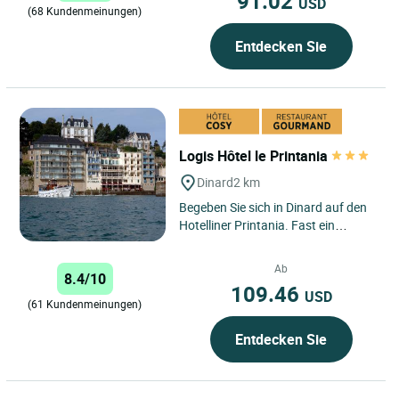
91.02
USD
(68 Kundenmeinungen)
Entdecken Sie
Logis Hôtel le Printania
Dinard
2 km
Begeben Sie sich in Dinard auf den
Hotelliner Printania. Fast ein
Jahrhundert Hoteltradition zu Ihren
Diensten, seit 1925...
Ab
8.4/10
109.46
USD
(61 Kundenmeinungen)
Entdecken Sie