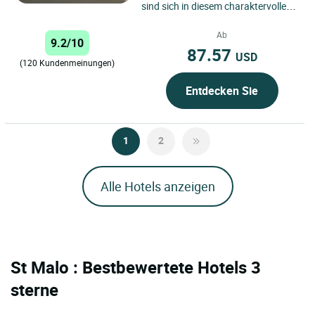
sind sich in diesem charaktervollen
Familienbetrieb schon aufeinander
gefolgt. 3-Sterne-Hotel,...
Ab
9.2/10
87.57
USD
(120 Kundenmeinungen)
Entdecken Sie
1
2
Alle Hotels anzeigen
St Malo : Bestbewertete Hotels 3
sterne