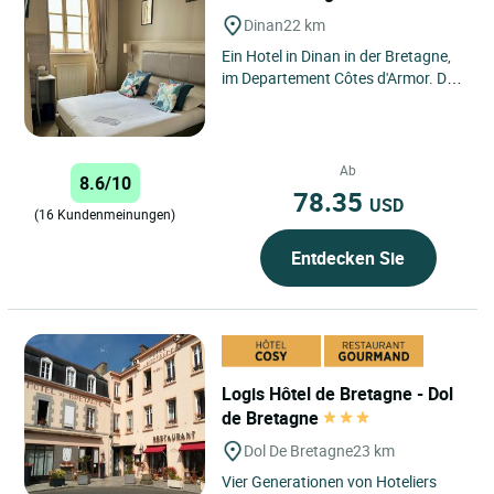
Dinan
22 km
Ein Hotel in Dinan in der Bretagne,
im Departement Côtes d'Armor. Das
Drei-Sterne-Hotel Le Challonge
befindet sich im Stadtzentrum,...
Ab
8.6/10
78.35
USD
(16 Kundenmeinungen)
Entdecken Sie
Logis Hôtel de Bretagne - Dol
de Bretagne
Dol De Bretagne
23 km
Vier Generationen von Hoteliers