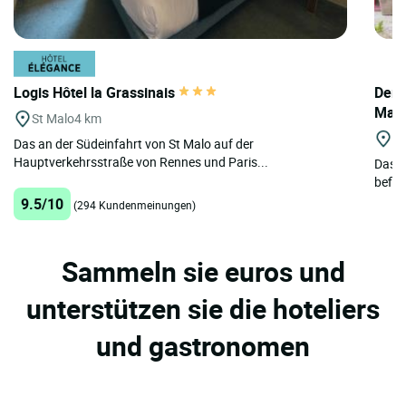
Logis Hôtel la Grassinais
Deme
Mal
St Malo
4 km
Di
Das an der Südeinfahrt von St Malo auf der
Hauptverkehrsstraße von Rennes und Paris...
Das D
befind
9.5/10
(294 Kundenmeinungen)
Sammeln sie euros und
unterstützen sie die hoteliers
und gastronomen