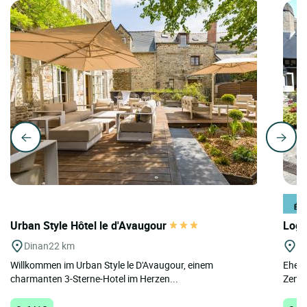
Urban Style Hôtel le d'Avaugour
Logi
Dinan
22 km
Av
Willkommen im Urban Style le D'Avaugour, einem
Ehema
charmanten 3-Sterne-Hotel im Herzen...
Zentr