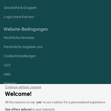
Geschäfte & Gruppen
Logis Hotel Karriere
Website-Bedingungen
Rechtliche Hinweise
Persönliche Angaben uns
Cookie-Einstellungen
CGV
Hilfe
Sitemap
Continue without consent
Welcome!
Fotodanksagungen
All the reasons to say ‘
yes
’ to our cookies for a personalised experience:
Folgen Sie uns
Facebook
Instagram
See offers tailored
to your interests.