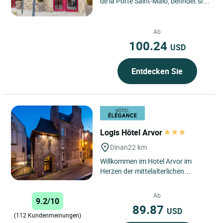
de la Porte Saint-Malo, befindet sich
in Dinan, im Tal der Rance, 5
Minuten vom mittelalterlichen...
Ab
100.24
USD
Entdecken Sie
Logis Hôtel Arvor
Dinan
22 km
Willkommen im Hotel Arvor im
Herzen der mittelalterlichen
Altstadt von Dinan an der Smaragd-
Küste. Dieses ursprüngliche...
Ab
9.2/10
89.87
USD
(112 Kundenmeinungen)