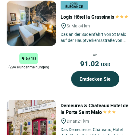
Logis Hôtel la Grassinais
St Malo
4 km
Das an der Südeinfahrt von St Malo
auf der Hauptverkehrsstraße von
Rennes und Paris gelegene Hotel la
Grassinais ist eine...
Ab
9.5/10
91.02
USD
(294 Kundenmeinungen)
Entdecken Sie
Demeures & Châteaux Hôtel de
la Porte Saint Malo
Dinan
21 km
Das Demeures et Châteaux, Hôtel