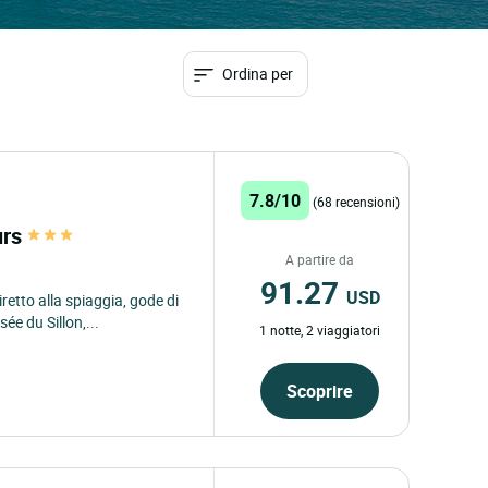
Ordina per
7.8/10
(68 recensioni)
urs
A partire da
91.27
USD
etto alla spiaggia, gode di
e du Sillon,...
1 notte, 2 viaggiatori
Scoprire