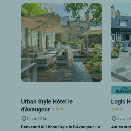
Urban Style Hôtel le
Logis H
d'Avaugour
Dinan
22 km
Avranc
Benvenuti all'Urban Style le D'Avaugour, un
Antica sta