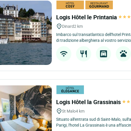
Logis Hôtel le Printania
Dinard
2 km
Imbarco sul transatlantico dell'hotel Prin
di tradizione alberghiera al vostro servizio 
Logis Hôtel la Grassinais
St Malo
4 km
Situato all'entrata sud di Saint-Malo, sull
Parigi, l'hotel La Grassinais è una affasci