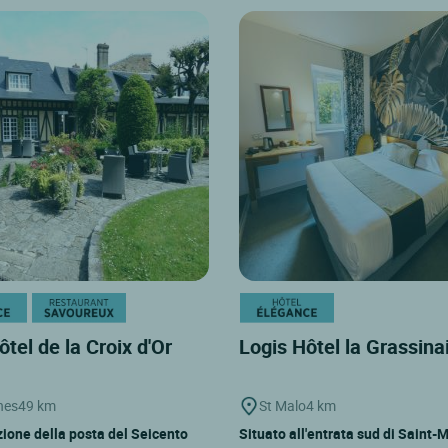
ôtel de la Croix d'Or
Logis Hôtel la Grassina
hes
49 km
St Malo
4 km
zione della posta del Seicento
Situato all'entrata sud di Saint-M