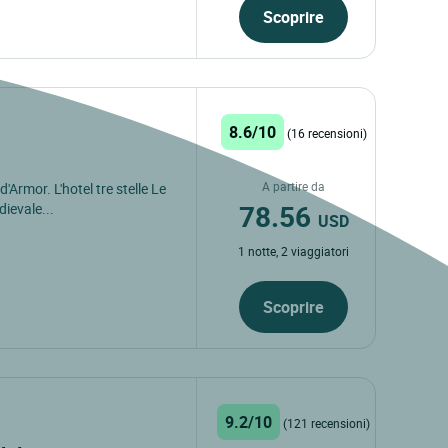
Scoprire
8.6/10
(16 recensioni)
A partire da
'Armor. L'hotel tre stelle Le
78.56
dievale...
USD
1 notte, 2 viaggiatori
Scoprire
9.2/10
(121 recensioni)