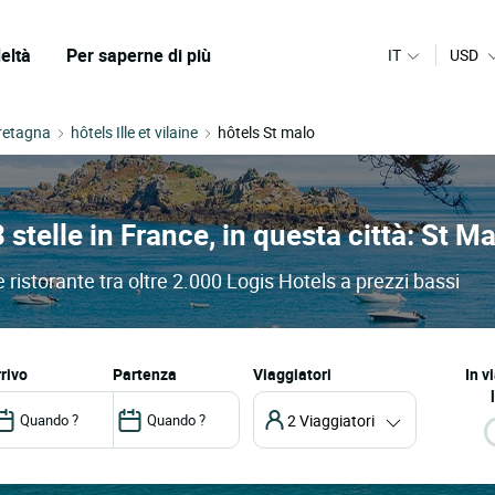
eltà
Per saperne di più
IT
USD
retagna
hôtels Ille et vilaine
hôtels St malo
3 stelle in France, in questa città: St M
e ristorante tra oltre 2.000 Logis Hotels a prezzi bassi
arrivo
partenza
Viaggiatori
In v
2 Viaggiatori