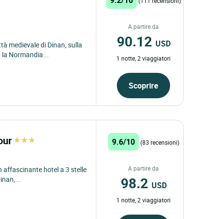
(111 recensioni)
A partire da
90.12
USD
ttà medievale di Dinan, sulla
a la Normandia...
1 notte, 2 viaggiatori
Scoprire
gour
9.6/10
(83 recensioni)
A partire da
 affascinante hotel a 3 stelle
98.2
inan,...
USD
1 notte, 2 viaggiatori