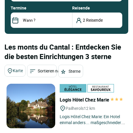
termine
Reisende
Les monts du Cantal : Entdecken Sie
die besten Einrichtungen 3 sterne
Karte
Sortieren nach
Sterne
Logis Hôtel Chez Marie
Pailherols
12 km
Logis Hôtel Chez Marie: Ein Hotel
einmal anders… maßgeschneidert!
Suchen Sie mehr als nur ein