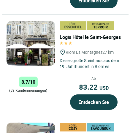
Entdecken Sie
Logis Hôtel le Saint-Georges
Riom Es Montagnes
27 km
Dieses große Steinhaus aus dem
19. Jahrhundert in Riom es
Montagnes liegt im Herzen der
herrlichen Region Auvergne und
Ab
8.7/10
bietet...
83.22
USD
(53 Kundenmeinungen)
Entdecken Sie