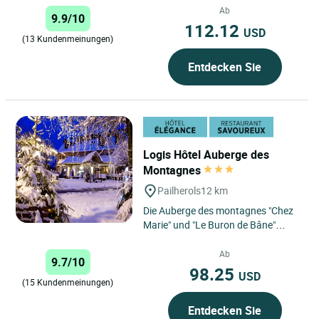
einfaches Zimmer? Willkommen...
Ab
9.9/10
112.12
USD
(13 Kundenmeinungen)
Entdecken Sie
Logis Hôtel Auberge des
Montagnes
Pailherols
12 km
Die Auberge des montagnes "Chez
Marie" und "Le Buron de Bâne"
empfangen Sie im Dorf Pailherols
auf dem Gipfel der Vulkane...
Ab
9.7/10
98.25
USD
(15 Kundenmeinungen)
Entdecken Sie