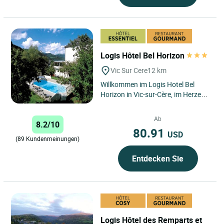
Logis Hôtel Bel Horizon
Vic Sur Cere
12 km
Willkommen im Logis Hotel Bel
Horizon in Vic-sur-Cère, im Herzen
der Auvergne im Massif Central.
Eingebettet in eine grüne...
Ab
8.2/10
80.91
USD
(89 Kundenmeinungen)
Entdecken Sie
Logis Hôtel des Remparts et