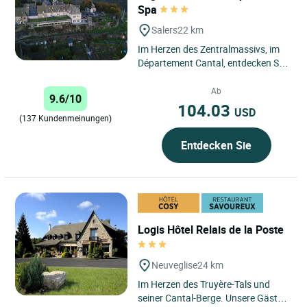
Spa
Salers
22 km
Im Herzen des Zentralmassivs, im
Département Cantal, entdecken Sie
ein familiäres Haus, in dem die
Familie Emounerie, die...
Ab
9.6/10
104.03
USD
(137 Kundenmeinungen)
Entdecken Sie
Logis Hôtel Relais de la Poste
Neuveglise
24 km
Im Herzen des Truyère-Tals und
seiner Cantal-Berge. Unsere Gäste