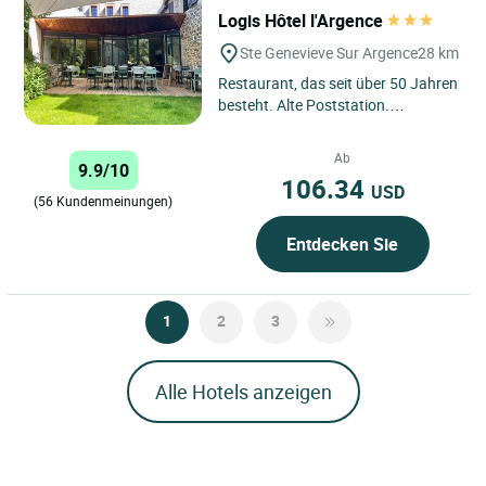
Logis Hôtel l'Argence
Ste Genevieve Sur Argence
28 km
Restaurant, das seit über 50 Jahren
besteht. Alte Poststation.
Regionale Spezialitäten.
Ab
9.9/10
106.34
USD
(56 Kundenmeinungen)
Entdecken Sie
1
2
3
Alle Hotels anzeigen