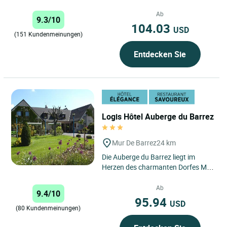
erwartet ein rustikaler und
warmherziger Rahmen mit
Ab
9.3/10
regionaler...
104.03
USD
(151 Kundenmeinungen)
Entdecken Sie
Logis Hôtel Auberge du Barrez
Mur De Barrez
24 km
Die Auberge du Barrez liegt im
Herzen des charmanten Dorfes Mur
de Barrez und bietet einen ruhigen
und malerischen Rückzugsort...
Ab
9.4/10
95.94
USD
(80 Kundenmeinungen)