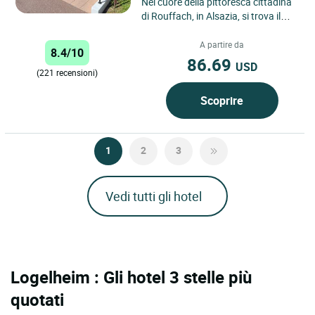
Nel cuore della pittoresca cittadina
di Rouffach, in Alsazia, si trova il
Logis Hôtel Au Relais d'Alsace, una
vera oasi...
A partire da
8.4/10
86.69
USD
(221 recensioni)
Scoprire
1
2
3
Vedi tutti gli hotel
Logelheim : Gli hotel 3 stelle più
quotati