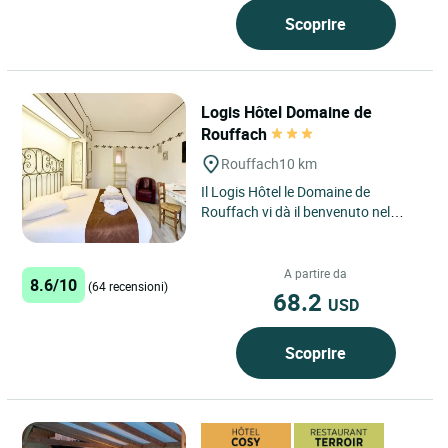
Scoprire
Logis Hôtel Domaine de
Rouffach
Rouffach
10 km
Il Logis Hôtel le Domaine de
Rouffach vi dà il benvenuto nel
cuore dell'Alsazia, nell'incantevole
cittadina di Rouffach,...
A partire da
8.6/10
(64 recensioni)
68.2
USD
Scoprire