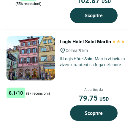
102.87
USD
(556 recensioni)
Scoprire
Logis Hôtel Saint Martin
Colmar
9 km
Il Logis Hôtel Saint Martin vi invita a
vivere un'autentica fuga nel cuore
dell'Alsazia, dove fascino e un ritmo
di vita...
A partire da
8.1/10
(87 recensioni)
79.75
USD
Scoprire