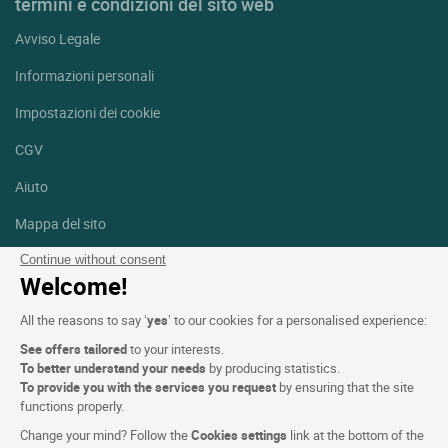
termini e condizioni del sito web
Avviso Legale
Informazioni personali
Impostazioni dei cookie
CGV
Aiuto
Mappa del sito
Crediti fotografici
Continue without consent
Welcome!
Seguici
All the reasons to say ‘
yes
’ to our cookies for a personalised experience:
Facebook
Instagram
See offers tailored
to your interests.
To better understand your needs
by producing statistics.
Linkedin
To provide you with the services you request
by ensuring that the site
functions properly.
Change your mind? Follow the
Cookies settings
link at the bottom of the