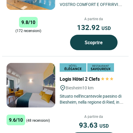
VOSTRO COMFORT E OFFRIRVI
UN’ESPERIENZA SEMPRE PIU
PIACEVOLE, SONO ATTUALMENTE
A partire da
9.8/10
IN CORSO DEI LAVORI...
132.92
USD
(172 recensioni)
Scoprire
Logis Hôtel 2 Clefs
Biesheim
10 km
Situato nell'incantevole paesino di
Biesheim, nella regione di Ried, in
Alsazia, il Logis Hôtel et Restaurant
Aux Deux Clefs...
A partire da
9.6/10
(48 recensioni)
93.63
USD