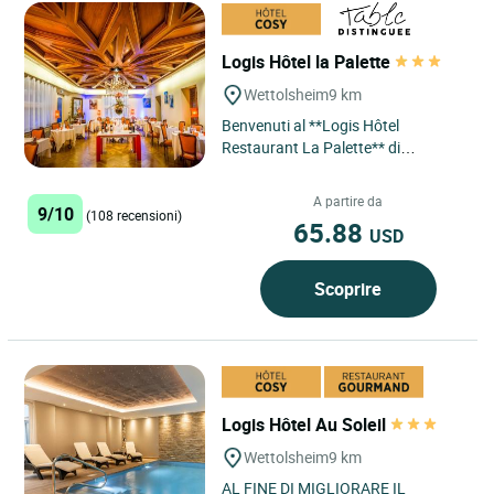
Logis Hôtel la Palette
Wettolsheim
9 km
Benvenuti al **Logis Hôtel
Restaurant La Palette** di
Wettolsheim, un indirizzo
imperdibile dove comfort e
A partire da
9/10
gastronomia si...
(108 recensioni)
65.88
USD
Scoprire
Logis Hôtel Au Soleil
Wettolsheim
9 km
AL FINE DI MIGLIORARE IL