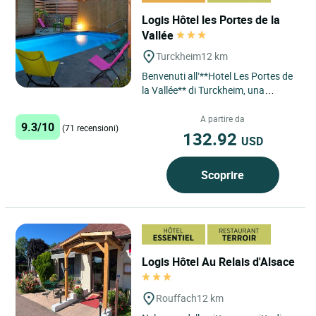
Logis Hôtel les Portes de la
Vallée
Turckheim
12 km
Benvenuti all’**Hotel Les Portes de
la Vallée** di Turckheim, una
struttura a conduzione familiare
che coniuga perfettamente...
A partire da
9.3/10
(71 recensioni)
132.92
USD
Scoprire
Logis Hôtel Au Relais d'Alsace
Rouffach
12 km