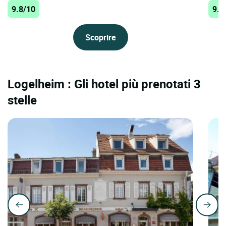
9.8/10
9.8
Scoprire
Logelheim : Gli hotel più prenotati 3
stelle