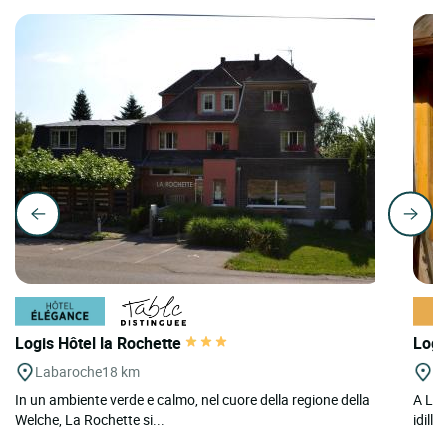
Logis Hôtel la Rochette
Logi
Labaroche
18 km
Le
In un ambiente verde e calmo, nel cuore della regione della
A Le 
Welche, La Rochette si...
idilli