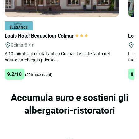
Logis Hôtel Beauséjour Colmar
Logi
Colmar
8 km
Co
A 10 minuti a piedi dall'antica Colmar, lasciate l'auto nel
Il Log
nostro parcheggio privato...
fuga n
9.2/10
8.1
(556 recensioni)
Accumula euro e sostieni gli
albergatori-ristoratori