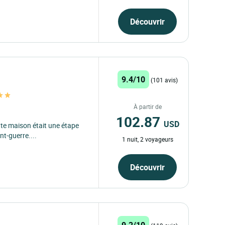
Découvrir
9.4/10
(101 avis)
À partir de
102.87
USD
tte maison était une étape
t-guerre....
1 nuit, 2 voyageurs
Découvrir
9.2/10