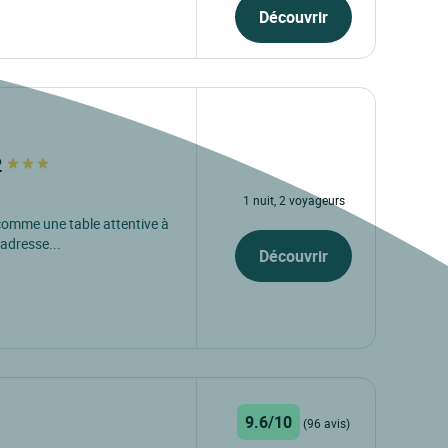
Découvrir
2
1 nuit, 2 voyageurs
comme une table attentive à
adresse...
Découvrir
9.6/10
(96 avis)