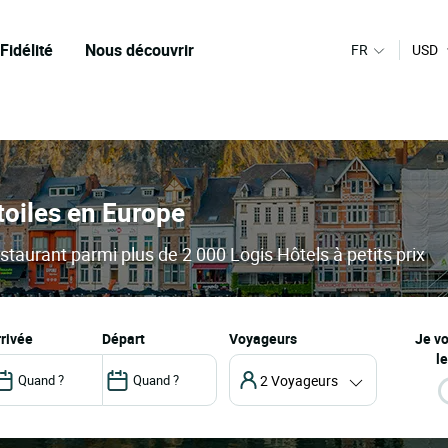
Fidélité
Nous découvrir
FR
USD
toiles en Europe
staurant parmi plus de 2 000 Logis Hôtels à petits prix
arrivée
départ
Voyageurs
Je v
le
2 Voyageurs