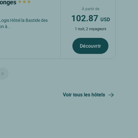
 Monges
À partir de
102.87
USD
Logis Hôtel la Bastide des
n à...
1 nuit, 2 voyageurs
Découvrir
Voir tous les hôtels