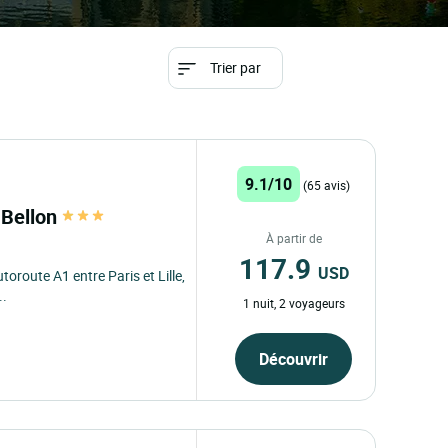
Trier par
9.1/10
(65 avis)
e Bellon
À partir de
117.9
USD
toroute A1 entre Paris et Lille,
..
1 nuit, 2 voyageurs
Découvrir