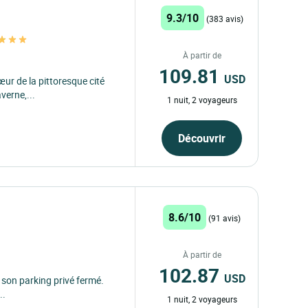
9.3/10
(383 avis)
À partir de
109.81
USD
œur de la pittoresque cité
verne,...
1 nuit, 2 voyageurs
Découvrir
8.6/10
(91 avis)
À partir de
102.87
USD
c son parking privé fermé.
..
1 nuit, 2 voyageurs