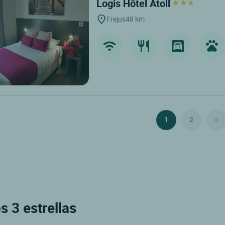
Logis Hôtel Atoll
Frejus
48 km
1
2
s 3 estrellas