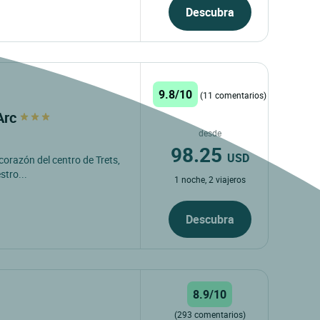
Descubra
9.8/10
(11 comentarios)
'Arc
desde
98.25
USD
 corazón del centro de Trets,
stro...
1 noche, 2 viajeros
Descubra
8.9/10
(293 comentarios)