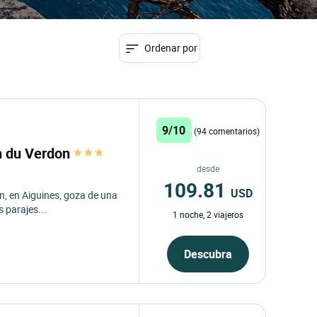
Ordenar por
9/10
(94 comentarios)
n du Verdon
desde
109.81
USD
, en Aiguines, goza de una
s parajes...
1 noche, 2 viajeros
Descubra