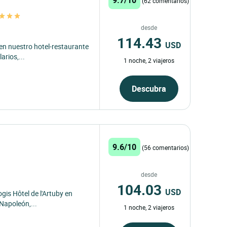
(62 comentarios)
desde
114.43
USD
 en nuestro hotel-restaurante
arios,...
1 noche, 2 viajeros
Descubra
9.6/10
(56 comentarios)
desde
104.03
USD
ogis Hôtel de l'Artuby en
Napoleón,...
1 noche, 2 viajeros