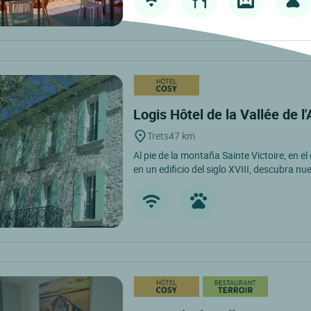
Logis Hôtel de la Vallée de l
Trets
47 km
Al pie de la montaña Sainte Victoire, en el
en un edificio del siglo XVIII, descubra nue