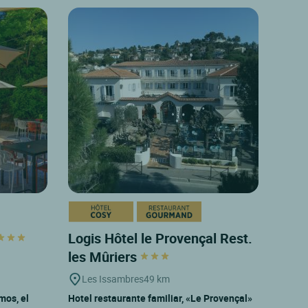
Logis Hôtel le Provençal Rest.
les Mûriers
Les Issambres
49 km
mos, el
Hotel restaurante familiar, «Le Provençal»