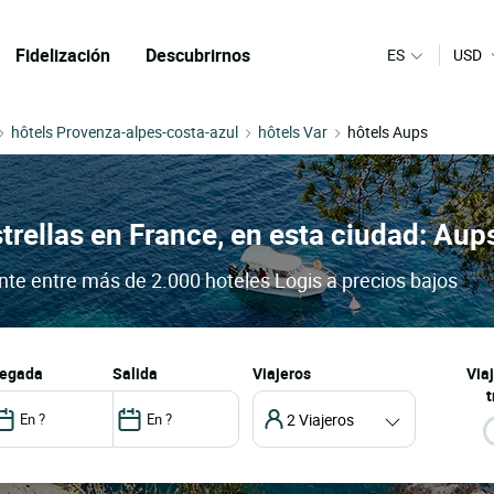
Fidelización
Descubrirnos
ES
USD
hôtels Provenza-alpes-costa-azul
hôtels Var
hôtels Aups
trellas en France, en esta ciudad: Aup
ante entre más de 2.000 hoteles Logis a precios bajos
llegada
salida
Viajeros
Via
t
2 Viajeros