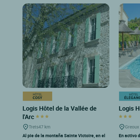
Logis Hôtel de la Vallée de
Logis H
l'Arc
Trets
47 km
Greoux 
Al pie de la montaña Sainte Victoire, en el
En activo 