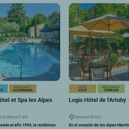
ôtel et Spa les Alpes
Logis Hôtel de l'Artuby
Les Bains
31 km
Seranon
38 km
desde el año 1993, le recibimos
En el corazón de los Alpes Maríti