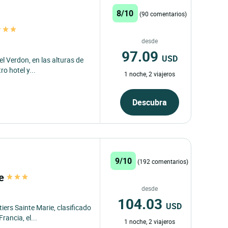
8/10
(90 comentarios)
desde
97.09
USD
l Verdon, en las alturas de
o hotel y...
1 noche, 2 viajeros
Descubra
9/10
(192 comentarios)
ge
desde
104.03
USD
ers Sainte Marie, clasificado
ancia, el...
1 noche, 2 viajeros