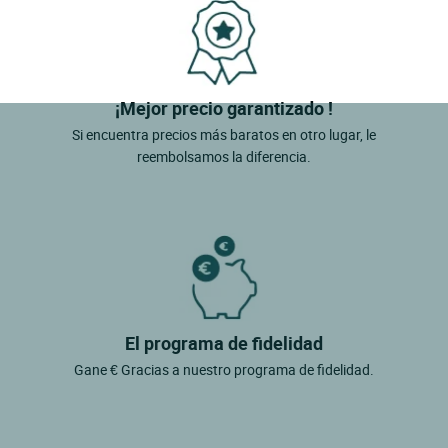
¡Mejor precio garantizado !
Si encuentra precios más baratos en otro lugar, le
reembolsamos la diferencia.
El programa de fidelidad
Gane € Gracias a nuestro programa de fidelidad.