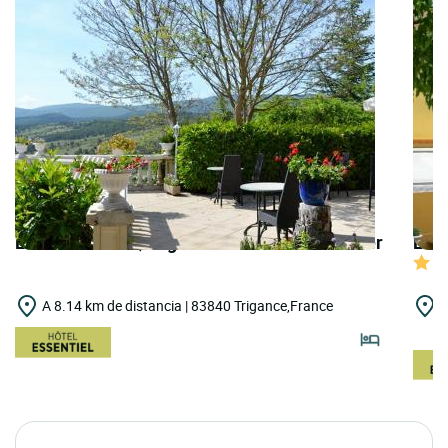
LOGIS HOTELS | Logis Hôtel le Vieil Amandier
LOGI
A 8.14 km de distancia | 83840 Trigance,France
A
A