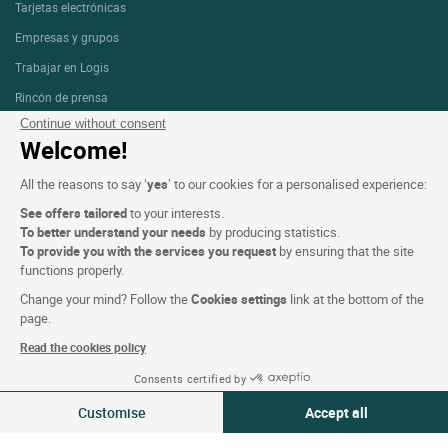
Tarjetas electrónicas
Empresas y grupos
Trabajar en Logis
Rincón de prensa
Continue without consent
Welcome!
Condiciones de la página web
All the reasons to say ‘
yes
’ to our cookies for a personalised experience:
Mención legal
See offers tailored
to your interests.
Protección de datos personales (RGPD)
To better understand your needs
by producing statistics.
To provide you with the services you request
by ensuring that the site
Configuración de las cookies
functions properly.
CGV
Change your mind? Follow the
Cookies settings
link at the bottom of the
page.
Asistencia
Read the cookies policy
Mapa del sitio
Consents certified by
Créditos
06-07 Ago 2026
Modificar
fotografías
Customise
Accept all
2 viajeros | 1 habitación
Consent Management Platform: Personalize Your Options
Axeptio consent