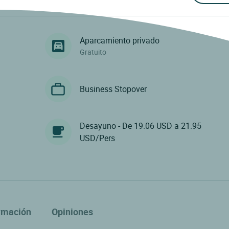
Aparcamiento privado
Gratuito
Business Stopover
Desayuno - De 19.06 USD a 21.95
USD/Pers
rmación
Opiniones