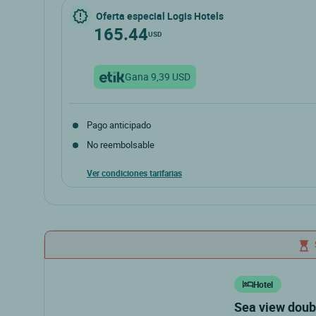
Oferta especial Logis Hotels
165.44
USD
Gana 9,39 USD
Pago anticipado
No reembolsable
Ver condiciones tarifarias
Hotel
sea view double/twin room hebergement 2