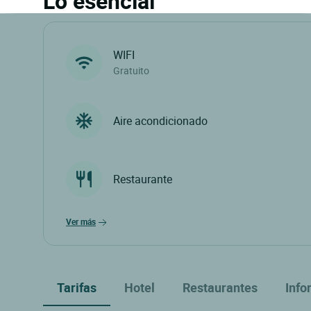
Lo esencial
WIFI
Gratuito
Aire acondicionado
Restaurante
ver más
Tarifas
Hotel
Restaurantes
Info