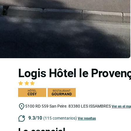
Logis Hôtel le Provenç
5100 RD 559 San Peïre.
83380
LES ISSAMBRES
Ver en el m
9.3/10
(115 comentarios)
Ver reseñas