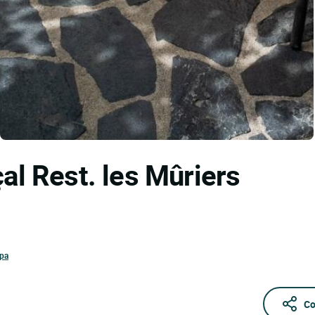
al Rest. les Mûriers
apa
Co