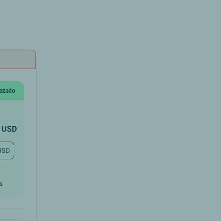
tizado
USD
USD
os