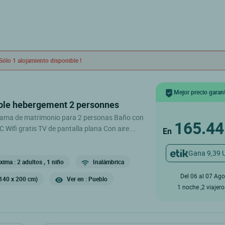
Sólo 1 alojamiento disponible !
Mejor precio garan
oble hebergement 2 personnes
cama de matrimonio para 2 personas Baño con
165.44
Wifi gratis TV de pantalla plana Con aire
En
bar sans petit-déjeuner Formule petit-déjeuner
re restaurant et la brasserie
Gana 9,39 
ur déjeuner ou dîner, pensez à réserver votre
ima : 2 adultos
, 1 niño
Inalámbrica
osition de la clientèle Pour une arrivée à l'hôtel
Del 06 al 07 Ago
140 x 200 cm)
Ver en : Pueblo
au-delà de 18h00 merci de nous contacter au +33 (0)4 94 55 32 33
1 noche ,2 viajer