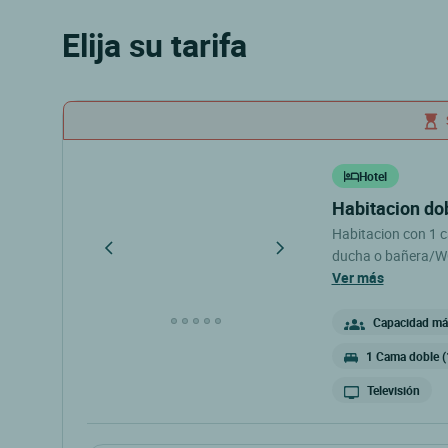
Elija su tarifa
Hotel
habitacion d
Habitacion con 1 
ducha o bañera/WC 
acondicionado Mini
ver más
buffet à 16€ par personne en sus Not
vous accueillent po
Capacidad máx
table Parking à disp
1 Cama doble (
Televisión