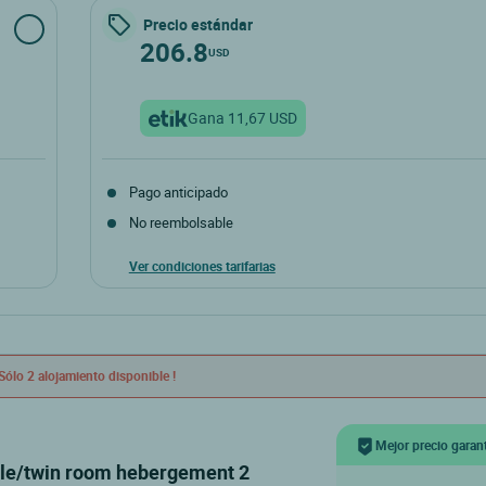
Precio estándar
206.8
USD
Gana 11,67 USD
Pago anticipado
No reembolsable
Ver condiciones tarifarias
Sólo 2 alojamiento disponible !
Mejor precio garan