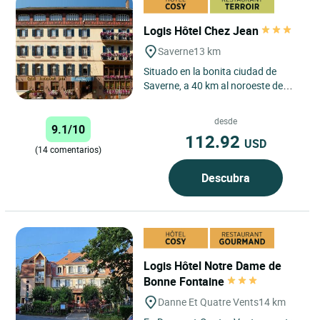
Logis Hôtel Chez Jean
Saverne
13 km
Situado en la bonita ciudad de
Saverne, a 40 km al noroeste de
Estrasburgo, a los pies de los
Vosgos y en el corazón de...
desde
9.1/10
112.92
USD
(14 comentarios)
Descubra
Logis Hôtel Notre Dame de
Bonne Fontaine
Danne Et Quatre Vents
14 km