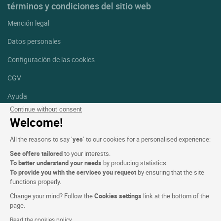
términos y condiciones del sitio web
Mención legal
Datos personales
Configuración de las cookies
CGV
Ayuda
Continue without consent
Mapa del sitio
Welcome!
Créditos
All the reasons to say ‘
yes
’ to our cookies for a personalised experience:
fotografías
See offers tailored
to your interests.
Síguenos
To better understand your needs
by producing statistics.
To provide you with the services you request
by ensuring that the site
Facebook
Instagram
functions properly.
Change your mind? Follow the
Cookies settings
link at the bottom of the
Linkedin
page.
Read the cookies policy