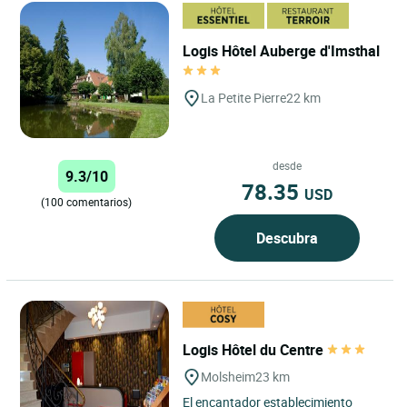
Logis Hôtel Auberge d'Imsthal
La Petite Pierre
22 km
desde
9.3/10
78.35
USD
(100 comentarios)
Descubra
Logis Hôtel du Centre
Molsheim
23 km
El encantador establecimiento