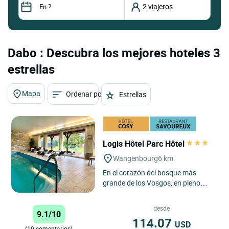
Dabo : Descubra los mejores hoteles 3
estrellas
Mapa
Ordenar por
Estrellas
Logis Hôtel Parc Hôtel
Wangenbourg
6 km
En el corazón del bosque más
grande de los Vosgos, en pleno
corazón de Alsacia, esta casa
familiar de la estación pintoresca...
desde
9.1/10
114.07
USD
(19 comentarios)