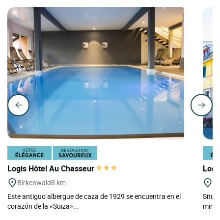
Logis Hôtel Au Chasseur
Logi
Birkenwald
8 km
Bl
Este antiguo albergue de caza de 1929 se encuentra en el
Situa
corazón de la «Suiza»...
minut