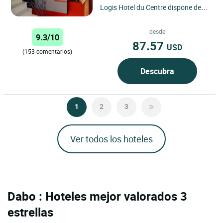
Logis Hotel du Centre dispone de
un jardín florido, una hermosa
terraza y se sitúa en un...
desde
9.3/10
87.57
USD
(153 comentarios)
Descubra
1
2
3
Ver todos los hoteles
Dabo : Hoteles mejor valorados 3
estrellas