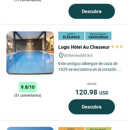
Descubra
Logis Hôtel Au Chasseur
Birkenwald
8 km
Este antiguo albergue de caza de
1929 se encuentra en el corazón de
la «Suiza» alsaciana, a los pies del
macizo de Schneeberg....
desde
9.8/10
120.98
USD
(51 comentarios)
Descubra