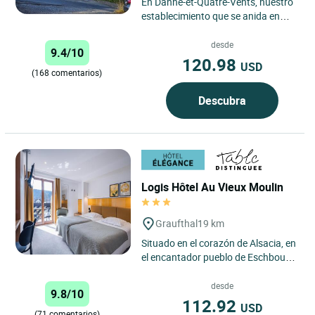
En Danne-et-Quatre-Vents, nuestro
establecimiento que se anida en
medio del bosque, en el parque
regional de los Vosgos del...
desde
9.4/10
120.98
USD
(168 comentarios)
Descubra
Logis Hôtel Au Vieux Moulin
Graufthal
19 km
Situado en el corazón de Alsacia, en
el encantador pueblo de Eschbourg,
el Logis Hôtel Au Vieux Moulin es un
establecimiento...
desde
9.8/10
112.92
USD
(71 comentarios)