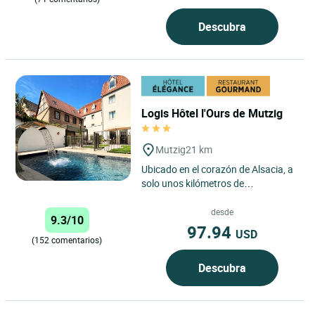
Descubra
Logis Hôtel l'Ours de Mutzig
Mutzig
21 km
Ubicado en el corazón de Alsacia, a
solo unos kilómetros de
Estrasburgo, el Logis Hôtel l’Ours
de Mutzig le da la bienvenida...
desde
9.3/10
97.94
USD
(152 comentarios)
Descubra