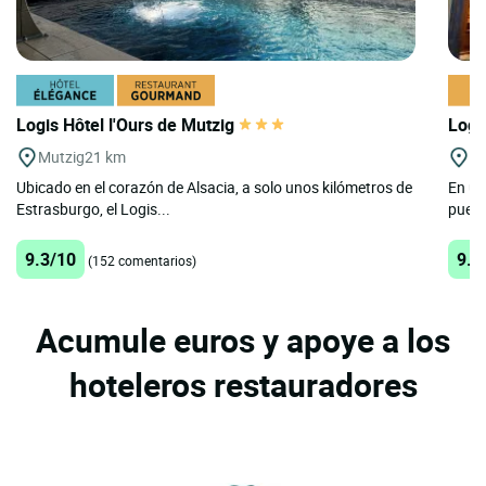
Logis Hôtel l'Ours de Mutzig
Logi
Mutzig
21 km
La
Ubicado en el corazón de Alsacia, a solo unos kilómetros de
En un
Estrasburgo, el Logis...
puebl
9.3/10
9.3
(152 comentarios)
Acumule euros y apoye a los
hoteleros restauradores