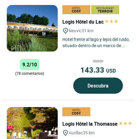
Logis Hôtel du Lac
Neuvic
31 km
Hotel frente al lago y lejos del ruido,
situado dentro de un marco de
vegetación propicio para el reposo
y el descanso....
desde
9.2/10
143.33
USD
(78 comentarios)
Descubra
Logis Hôtel la Thomasse
Aurillac
35 km