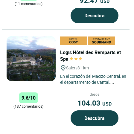
92.47
USD
(11 comentarios)
Descubra
Logis Hôtel des Remparts et
Spa
Salers
31 km
En el corazón del Macizo Central, en
el departamento de Cantal,
descubra un establecimiento de
tamaño humano donde la familia...
desde
9.6/10
104.03
USD
(137 comentarios)
Descubra