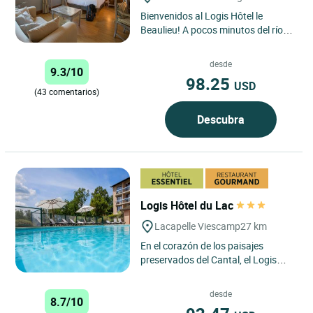
Bienvenidos al Logis Hôtel le
Beaulieu! A pocos minutos del río
Dordoña, en el corazón del pueblo,
nuestra hostellerie...
desde
9.3/10
98.25
USD
(43 comentarios)
Descubra
Logis Hôtel du Lac
Lacapelle Viescamp
27 km
En el corazón de los paisajes
preservados del Cantal, el Logis
Hôtel Hotel du Lac invita a
descubrir un lugar cálido y...
desde
8.7/10