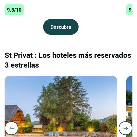
9.8/10
9.7
Descubra
St Privat : Los hoteles más reservados
3 estrellas