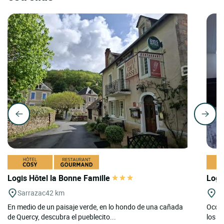
Logis Hôtel la Bonne Famille
Logi
Sarrazac
42 km
G
En medio de un paisaje verde, en lo hondo de una cañada
Occit
de Quercy, descubra el pueblecito...
los C