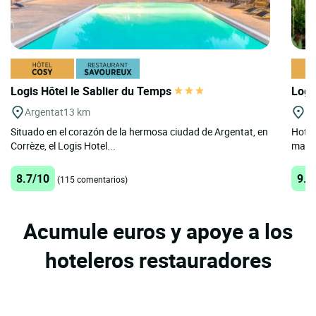
Logis Hôtel le Sablier du Temps
Logi
Argentat
13 km
Ne
Situado en el corazón de la hermosa ciudad de Argentat, en
Hotel 
Corrèze, el Logis Hotel...
marco
8.7/10
9.2
(115 comentarios)
Acumule euros y apoye a los
hoteleros restauradores