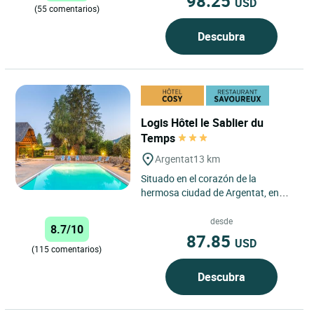
98.25
USD
(55 comentarios)
Descubra
Logis Hôtel le Sablier du
Temps
Argentat
13 km
Situado en el corazón de la
hermosa ciudad de Argentat, en
Corrèze, el Logis Hotel Le Sablier du
Temps ofrece una experiencia...
desde
8.7/10
87.85
USD
(115 comentarios)
Descubra