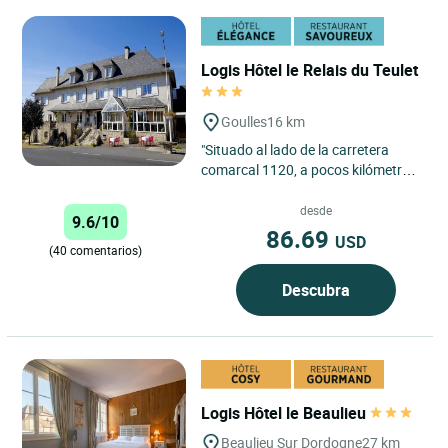
Logis Hôtel le Relais du Teulet
Goulles
16 km
"Situado al lado de la carretera
comarcal 1120, a pocos kilómetros
de Goulles y en un lugar llamado Le
Teulet, este antiguo...
desde
9.6/10
86.69
USD
(40 comentarios)
Descubra
Logis Hôtel le Beaulieu
Beaulieu Sur Dordogne
27 km