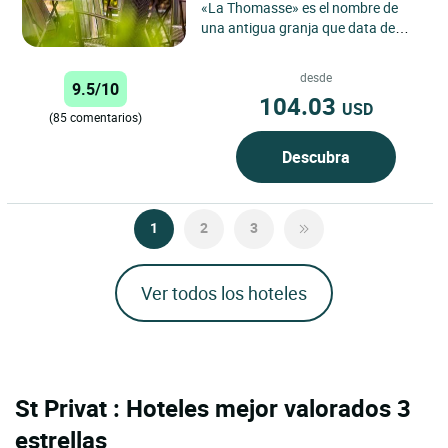
«La Thomasse» es el nombre de
una antigua granja que data de
1801. El edificio se convirtió
después en una fábrica de...
desde
9.5/10
104.03
USD
(85 comentarios)
Descubra
1
2
3
Ver todos los hoteles
St Privat : Hoteles mejor valorados 3
estrellas