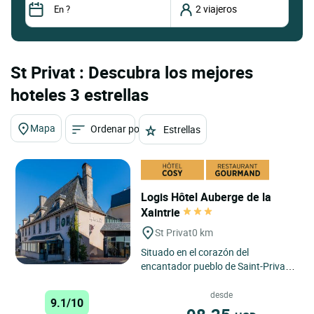
St Privat : Descubra los mejores
hoteles 3 estrellas
Mapa
Ordenar por
Estrellas
Logis Hôtel Auberge de la
Xaintrie
St Privat
0 km
Situado en el corazón del
encantador pueblo de Saint-Privat,
el Auberge de la Xaintrie ofrece el
marco ideal para una escapada...
desde
9.1/10