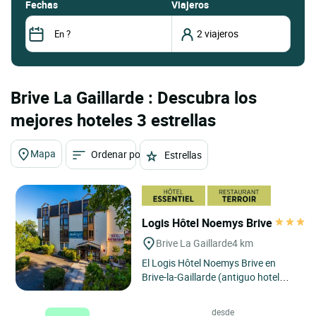
fechas
Viajeros
Brive La Gaillarde : Descubra los
mejores hoteles 3 estrellas
Mapa
Ordenar por
Estrellas
Logis Hôtel Noemys Brive
Brive La Gaillarde
4 km
El Logis Hôtel Noemys Brive en
Brive-la-Gaillarde (antiguo hotel
Teinchurier) goza de una ubicación
ideal. Situado en las...
desde