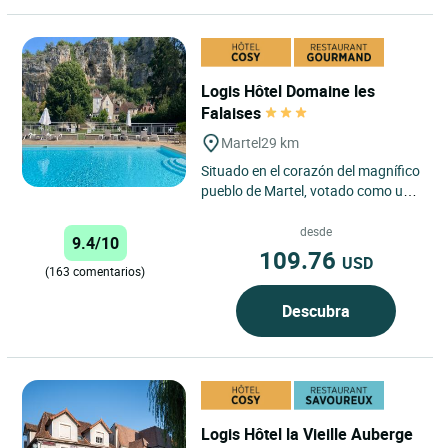
Logis Hôtel Domaine les
Falaises
Martel
29 km
Situado en el corazón del magnífico
pueblo de Martel, votado como uno
de los pueblos más bonitos de
Francia, el Logis...
desde
9.4/10
109.76
USD
(163 comentarios)
Descubra
Logis Hôtel la Vieille Auberge