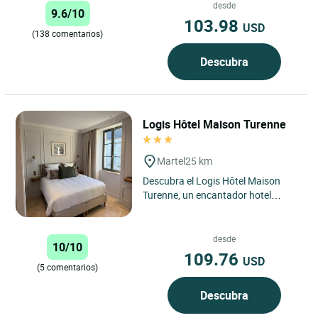
desde
9.6/10
103.98
USD
(138 comentarios)
Descubra
Logis Hôtel Maison Turenne
Martel
25 km
Descubra el Logis Hôtel Maison
Turenne, un encantador hotel
ubicado en el corazón del centro
histórico de Martel, uno...
desde
10/10
109.76
USD
(5 comentarios)
Descubra