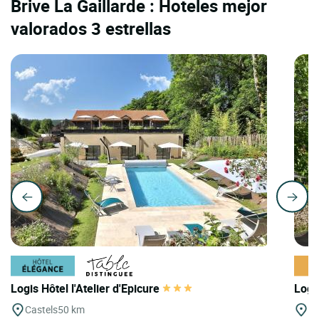
Brive La Gaillarde : Hoteles mejor
valorados 3 estrellas
Logis Hôtel l'Atelier d'Epicure
Logi
Castels
50 km
Sa