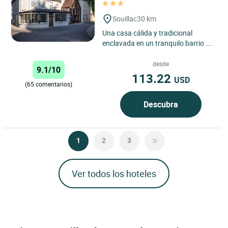
Souillac
30 km
Una casa cálida y tradicional
enclavada en un tranquilo barrio del
pequeño pueblo de Souillac, La
Vieille Auberge le cautivará...
desde
9.1/10
113.22
USD
(65 comentarios)
Descubra
1
2
3
Ver todos los hoteles