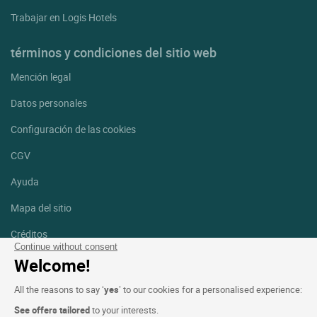
Trabajar en Logis Hotels
términos y condiciones del sitio web
Mención legal
Datos personales
Configuración de las cookies
CGV
Ayuda
Mapa del sitio
Créditos
fotografías
Continue without consent
Welcome!
Síguenos
All the reasons to say ‘
yes
’ to our cookies for a personalised experience:
Facebook
Instagram
See offers tailored
to your interests.