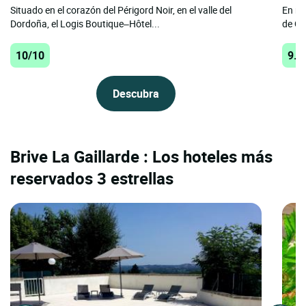
Situado en el corazón del Périgord Noir, en el valle del
En me
Dordoña, el Logis Boutique–Hôtel...
de Qu
10/10
9.8
Descubra
Brive La Gaillarde : Los hoteles más
reservados 3 estrellas