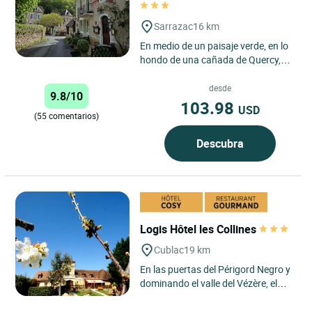
Sarrazac
16 km
En medio de un paisaje verde, en lo
hondo de una cañada de Quercy,
descubra el pueblecito de Sarrazac.
Frente a la vieja...
desde
9.8/10
103.98
USD
(55 comentarios)
Descubra
Logis Hôtel les Collines
Cublac
19 km
En las puertas del Périgord Negro y
dominando el valle del Vézère, el
Hotel-Restaurante Les Collines
atiende a sus huéspedes...