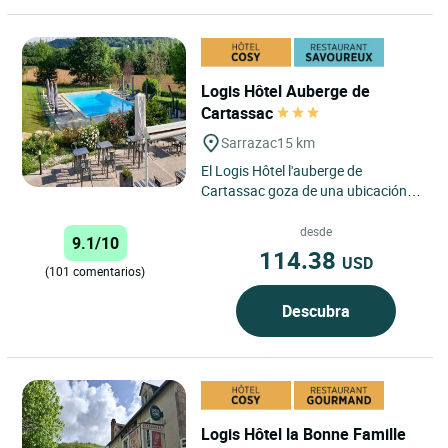
Logis Hôtel Auberge de
Cartassac
Sarrazac
15 km
El Logis Hôtel l'auberge de
Cartassac goza de una ubicación
ideal en el pequeño pueblo de
Cressensac-Sarrazac, en pleno...
desde
9.1/10
114.38
USD
(101 comentarios)
Descubra
Logis Hôtel la Bonne Famille