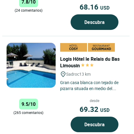
7.8/10
68.16
USD
(24 comentarios)
Descubra
Logis Hôtel le Relais du Bas
Limousin
Sadroc
13 km
Gran casa blanca con tejado de
pizarra situada en medio del
campo, no lejos de la autopista
A20, a las puertas de Quercy...
desde
9.5/10
69.32
USD
(265 comentarios)
Descubra