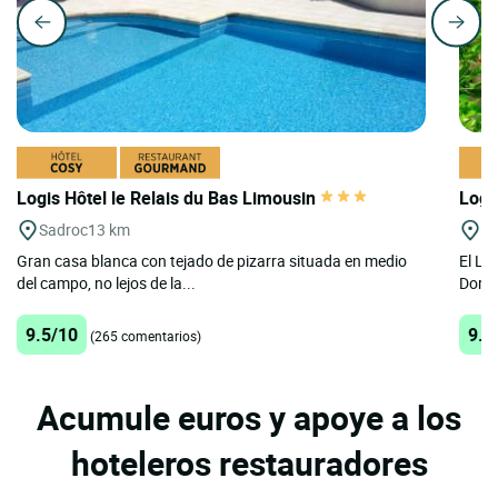
Logis Hôtel le Relais du Bas Limousin
Logi
Sadroc
13 km
Mo
Gran casa blanca con tejado de pizarra situada en medio
El Lo
del campo, no lejos de la...
Dordo
9.5/10
9.6
(265 comentarios)
Acumule euros y apoye a los
hoteleros restauradores