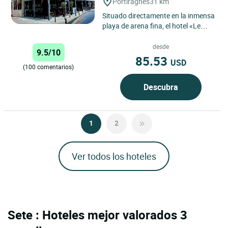
Portiragnes
31 km
Situado directamente en la inmensa
playa de arena fina, el hotel «Le
Mirador» te ofrece unas vistas
espléndidas al Mediterráneo....
desde
9.5/10
85.53
USD
(100 comentarios)
Descubra
1
2
Ver todos los hoteles
Sete : Hoteles mejor valorados 3