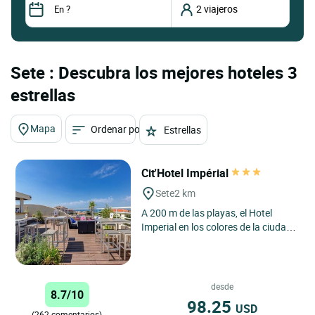
Sete : Descubra los mejores hoteles 3
estrellas
Mapa
Ordenar por
Estrellas
Cit'Hotel Impérial
Sete
2 km
A 200 m de las playas, el Hotel
Imperial en los colores de la ciudad
de Sète, ofrece 44 habitaciones,
algunas con balcón...
desde
8.7/10
98.25
USD
(262 comentarios)