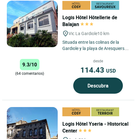
Logis Hôtel Hôtellerie de
Balajan
Vic La Gardiole
10 km
Situada entre las colinas de la
Gardiole y la playa de Aresquiers
(lugar protegido), la “Hôtellerie de
Barajan” se sitúa...
desde
9.3/10
114.43
USD
(64 comentarios)
Descubra
Logis Hôtel Yseria - Historical
Center