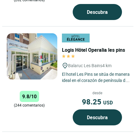
Descubra
Logis Hôtel Operalia les pins
Balaruc Les Bains
4 km
El hotel Les Pins se sitúa de manera
ideal en el corazón de península de
Balaruc Les Bains, 1e estación
termal de Francia,...
desde
9.8/10
98.25
USD
(244 comentarios)
Descubra