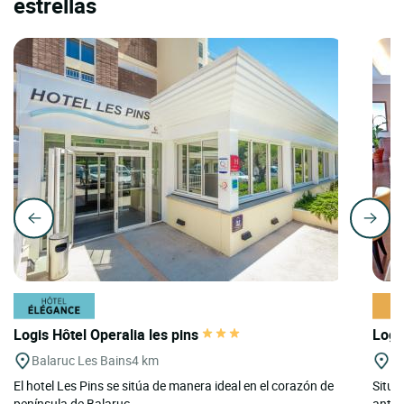
estrellas
Logis Hôtel Operalia les pins
Logi
Balaruc Les Bains
4 km
Lo
El hotel Les Pins se sitúa de manera ideal en el corazón de
Situa
península de Balaruc...
antig