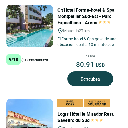
Cit'Hotel Forme-hotel & Spa
Montpellier Sud-Est - Parc
Expositions - Arena
Mauguio
27 km
El Forme-hotel & Spa goza de una
ubicación ideal, a 10 minutos de las
playas y del centro de Montpellier, y
a 2 minutos...
desde
9/10
(81 comentarios)
80.91
USD
Descubra
Logis Hôtel le Mirador Rest.
Saveurs du Sud