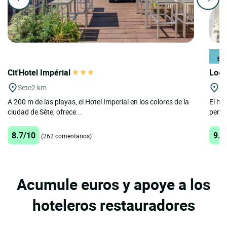
Cit'Hotel Impérial
Logi
Sete
2 km
Ba
A 200 m de las playas, el Hotel Imperial en los colores de la
El ho
ciudad de Sète, ofrece...
penín
8.7/10
9.8
(262 comentarios)
Acumule euros y apoye a los
hoteleros restauradores