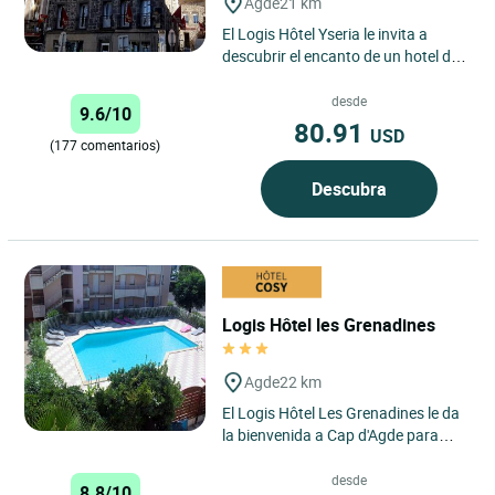
Agde
21 km
El Logis Hôtel Yseria le invita a
descubrir el encanto de un hotel de
3 estrellas en el corazón de Agde,
enclavado entre...
desde
9.6/10
80.91
USD
(177 comentarios)
Descubra
Logis Hôtel les Grenadines
Agde
22 km
El Logis Hôtel Les Grenadines le da
la bienvenida a Cap d'Agde para
una escapada soleada a solo 150
metros del mar, en el...
desde
8.8/10