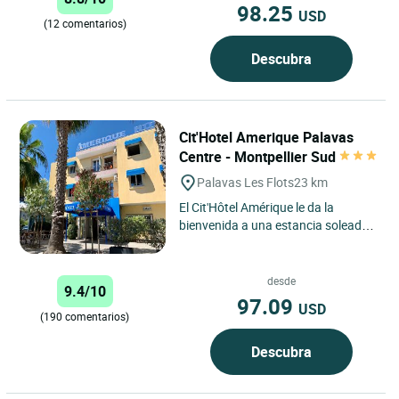
98.25
USD
(12 comentarios)
Descubra
Cit'Hotel Amerique Palavas
Centre - Montpellier Sud
Palavas Les Flots
23 km
El Cit'Hôtel Amérique le da la
bienvenida a una estancia soleada
entre el mar y la ciudad, en el
corazón de Palavas-les-Flots,...
desde
9.4/10
97.09
USD
(190 comentarios)
Descubra