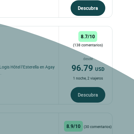
Descubra
8.7/10
(138 comentarios)
desde
96.79
Logis Hôtel l’Esterella en Agay
USD
.
1 noche, 2 viajeros
Descubra
8.9/10
(30 comentarios)