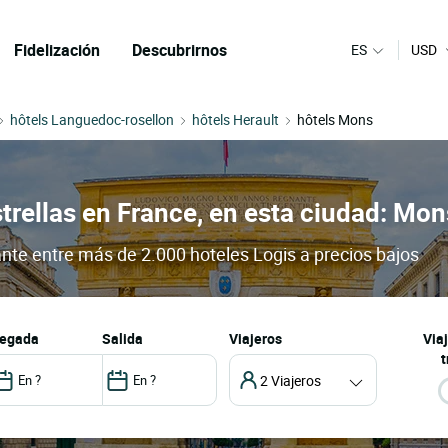
Fidelización
Descubrirnos
ES
USD
hôtels Languedoc-rosellon
hôtels Herault
hôtels Mons
trellas en France, en esta ciudad: Mon
ante entre más de 2.000 hoteles Logis a precios bajos
llegada
salida
Viajeros
Via
t
2 Viajeros