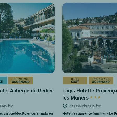
ôtel Auberge du Rédier
Logis Hôtel le Provença
les Mûriers
rs
42 km
Les Issambres
39 km
es un pueblecito encaramado en
Hotel restaurante familiar, «Le 