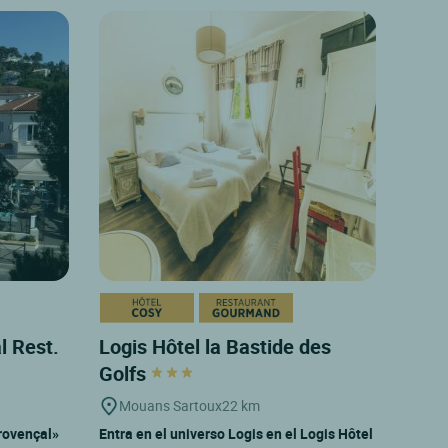
l Rest.
Logis Hôtel la Bastide des
Golfs
Mouans Sartoux
22 km
Provençal»
Entra en el universo Logis en el Logis Hôtel