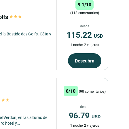
9.1/10
(113 comentarios)
olfs
desde
115.22
l la Bastide des Golfs. Célia y
USD
..
1 noche, 2 viajeros
Descubra
8/10
(90 comentarios)
desde
96.79
USD
l Verdon, en las alturas de
o hotel y...
1 noche, 2 viajeros