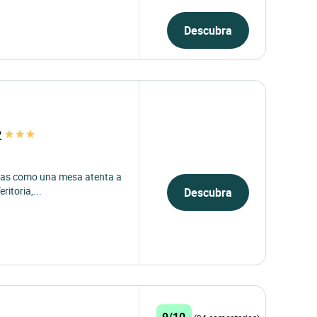
Descubra
2
neas como una mesa atenta a
ritoria,...
Descubra
9/10