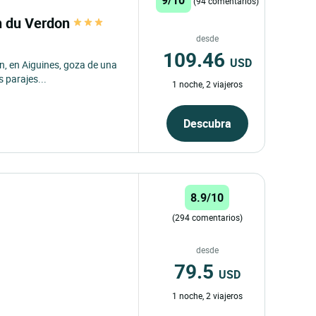
(94 comentarios)
n du Verdon
desde
109.46
USD
, en Aiguines, goza de una
s parajes...
1 noche, 2 viajeros
Descubra
8.9/10
(294 comentarios)
desde
79.5
USD
1 noche, 2 viajeros