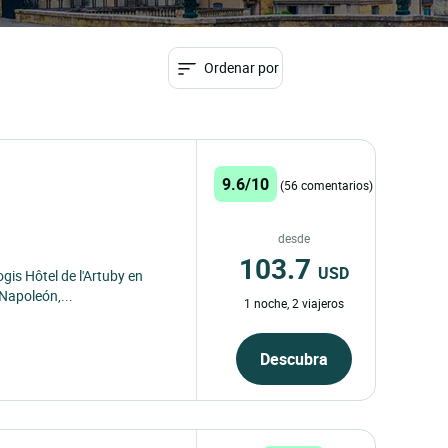
Ordenar por
9.6/10
(56 comentarios)
desde
103.7
USD
ogis Hôtel de l'Artuby en
Napoleón,...
1 noche, 2 viajeros
Descubra