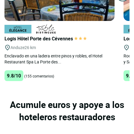
Logis Hôtel Porte des Cévennes
Logi
Anduze
26 km
Mi
Enclavado en una ladera entre pinos y robles, el Hotel
Rodea
Restaurant Spa La Porte des...
y Sai
9.8/10
9.7
(155 comentarios)
Acumule euros y apoye a los
hoteleros restauradores