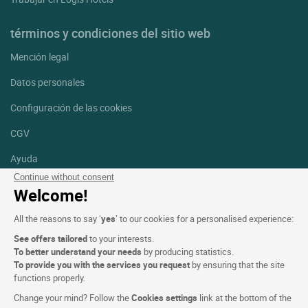
términos y condiciones del sitio web
Mención legal
Datos personales
Configuración de las cookies
CGV
Ayuda
Continue without consent
Mapa del sitio
Welcome!
Créditos
All the reasons to say ‘
yes
’ to our cookies for a personalised experience:
fotografías
See offers tailored
to your interests.
Síguenos
To better understand your needs
by producing statistics.
To provide you with the services you request
by ensuring that the site
Facebook
Instagram
functions properly.
Change your mind? Follow the
Cookies settings
link at the bottom of the
Linkedin