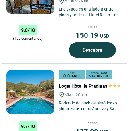
Anduze
26 km
Enclavado en una ladera entre
pinos y robles, el Hotel Restaurant
Spa La Porte des Cévennes de
Anduze goza de una ubicación...
desde
9.8/10
150.19
USD
(155 comentarios)
Descubra
Logis Hôtel le Pradinas
Mialet
26 km
Rodeado de pueblos históricos y
pintorescos como Anduze y Saint
Jean du Gard, nuestro hotel
familiar le da la bienvenida...
desde
9.7/10