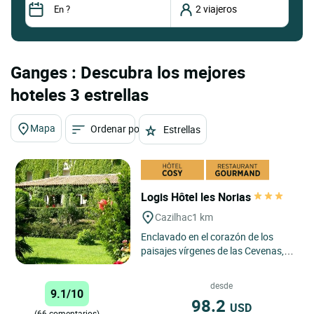
Ganges : Descubra los mejores
hoteles 3 estrellas
Mapa
Ordenar por
Estrellas
Logis Hôtel les Norias
Cazilhac
1 km
Enclavado en el corazón de los
paisajes vírgenes de las Cevenas,
Logis Hôtel Les Norias le invita a
una auténtica escapada...
desde
9.1/10
98.2
USD
(66 comentarios)