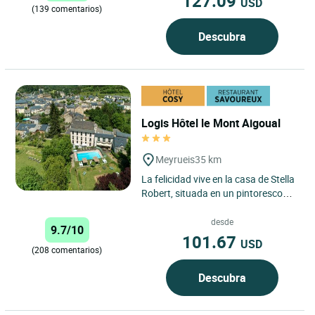
127.09
USD
(139 comentarios)
Descubra
Logis Hôtel le Mont Aigoual
Meyrueis
35 km
La felicidad vive en la casa de Stella
Robert, situada en un pintoresco
pueblo encaramado a 700 m de
altitud en la perspectiva...
desde
9.7/10
101.67
USD
(208 comentarios)
Descubra