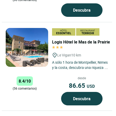
Descubra
Logis Hôtel le Mas de la Prairie
Le Vigan
10 km
A sólo 1 hora de Montpellier, Nimes
y la costa, descubra una riqueza de
historia, curiosidades y un
patrimonio arquitectónico...
desde
8.4/10
86.65
USD
(56 comentarios)
Descubra