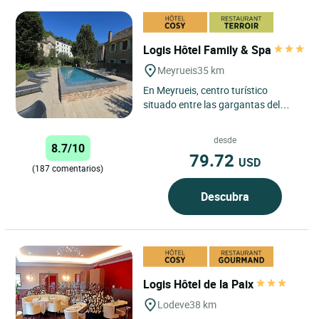
Logis Hôtel Family & Spa
Meyrueis
35 km
En Meyrueis, centro turístico
situado entre las gargantas del
Jonte y del Tarn, enmarcado por los
macizos del Aigoual, de...
desde
8.7/10
79.72
USD
(187 comentarios)
Descubra
Logis Hôtel de la Paix
Lodeve
38 km