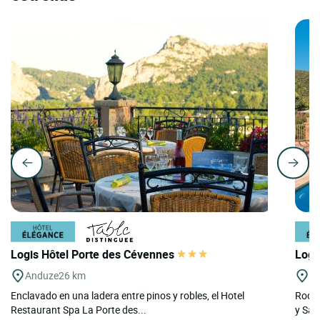
Logis Hôtel Porte des Cévennes
Logi
Anduze
26 km
Mi
Enclavado en una ladera entre pinos y robles, el Hotel
Rodea
Restaurant Spa La Porte des...
y Sai