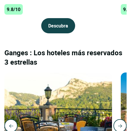
9.8/10
9.7
Descubra
Ganges : Los hoteles más reservados
3 estrellas