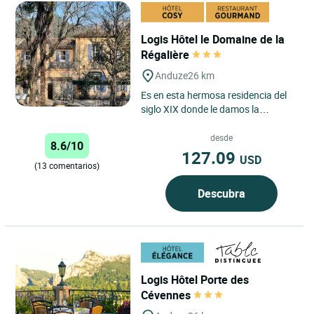
Logis Hôtel le Domaine de la
Régalière
Anduze
26 km
Es en esta hermosa residencia del
siglo XIX donde le damos la
bienvenida para su estancia en
Portes des Cévennes, a 2 km...
desde
8.6/10
127.09
USD
(13 comentarios)
Descubra
Logis Hôtel Porte des
Cévennes