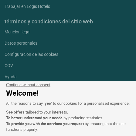
Trabajar en Logis Hotels
términos y condiciones del sitio web
Mención legal
Datos personales
Configuración de las cookies
CGV
Ayuda
Continue without consent
Mapa del sitio
Welcome!
Créditos
All the reasons to say ‘
yes
’ to our cookies for a personalised experience:
fotografías
See offers tailored
to your interests.
Síguenos
To better understand your needs
by producing statistics.
To provide you with the services you request
by ensuring that the site
Facebook
Instagram
functions properly.