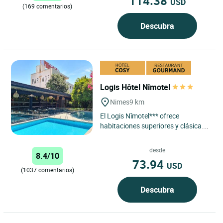
114.38
USD
(169 comentarios)
Descubra
Logis Hôtel Nîmotel
Nimes
9 km
El Logis Nîmotel*** ofrece
habitaciones superiores y clásicas
que proporcionan un alto nivel de
confort y una estancia...
desde
8.4/10
73.94
USD
(1037 comentarios)
Descubra