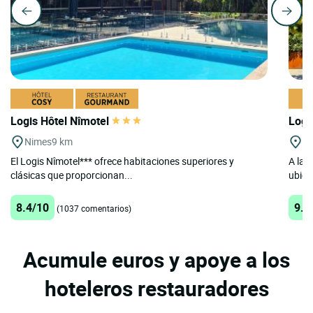
Logis Hôtel Nîmotel
Logi
Nimes
9 km
St
El Logis Nîmotel*** ofrece habitaciones superiores y
A las
clásicas que proporcionan...
ubicac
8.4/10
9.4
(1037 comentarios)
Acumule euros y apoye a los
hoteleros restauradores