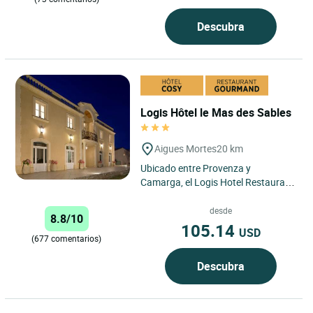
Descubra
Logis Hôtel le Mas des Sables
Aigues Mortes
20 km
Ubicado entre Provenza y
Camarga, el Logis Hotel Restaurant
Le Mas des Sables en Aigues
Mortes ofrece una ubicación
desde
8.8/10
privilegiada...
105.14
USD
(677 comentarios)
Descubra