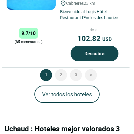
Cabrieres
23 km
Bienvenido al Logis Hôtel
Restaurant l'Enclos des Lauriers
Roses, un lugar único donde la
relajación y el descubrimiento...
desde
9.7/10
102.82
USD
(85 comentarios)
Descubra
1
2
3
Ver todos los hoteles
Uchaud : Hoteles mejor valorados 3