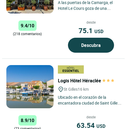
A las puertas de la Camarga, el
Hotel Le Cours goza de una
ubicación privilegiada, a solo 20 km
de Arles, famosa por sus...
desde
9.4/10
75.1
USD
(218 comentarios)
Descubra
Logis Hôtel Héraclée
St Gilles
16 km
Ubicado en el corazón de la
encantadora ciudad de Saint Gilles,
en el puerto deportivo, el Logis
Hôtel Héraclée se erige...
desde
8.9/10
63.54
USD
(73 comentarios)