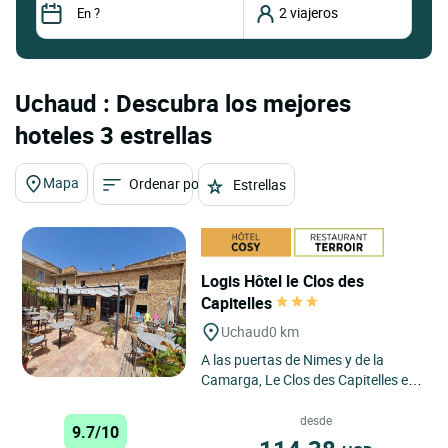
Uchaud : Descubra los mejores
hoteles 3 estrellas
Mapa
Ordenar por
Estrellas
Logis Hôtel le Clos des
Capitelles
Uchaud
0 km
A las puertas de Nimes y de la
Camarga, Le Clos des Capitelles es
un pequeño establecimiento con
encanto. Compuesto por...
desde
9.7/10