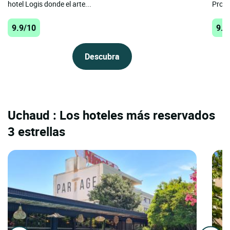
hotel Logis donde el arte...
Prove
9.9/10
9.8
Descubra
Uchaud : Los hoteles más reservados
3 estrellas