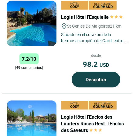
Logis Hôtel l'Esquielle
St Genies De Malgoires
21 km
Situado en el corazón de la
hermosa campiña del Gard, entre
Nîmes y Arles, el Logis Hôtel
L'Esquielle en Saint-Geniès-de-
desde
7.2/10
Malgoirès...
98.2
USD
(49 comentarios)
Descubra
Logis Hôtel l'Enclos des
Lauriers Roses Rest. l'Enclos
des Saveurs