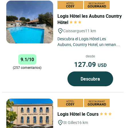
Logis Hôtel les Aubuns Country
Hôtel
Caissargues
11 km
Descubra el Logis Hôtel Les
Aubuns, Country Hotel, un remanso
de paz situado en Caissargues, a
dos pasos de las famosas...
desde
9.1/10
127.09
USD
(257 comentarios)
Descubra
Logis Hôtel le Cours
St Gilles
16 km