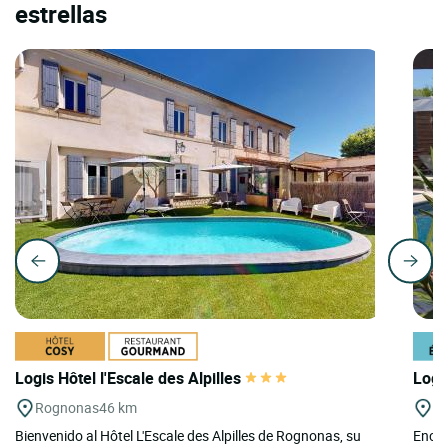
estrellas
Logis Hôtel l'Escale des Alpilles
Logi
Rognonas
46 km
Le
Bienvenido al Hôtel L'Escale des Alpilles de Rognonas, su
Encla