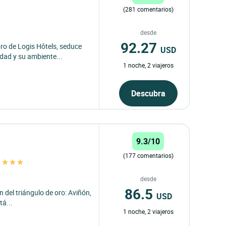
(281 comentarios)
desde
92.27
ro de Logis Hôtels, seduce
USD
dad y su ambiente...
1 noche, 2 viajeros
Descubra
9.3/10
(177 comentarios)
n
desde
86.5
n del triángulo de oro: Aviñón,
USD
tá...
1 noche, 2 viajeros