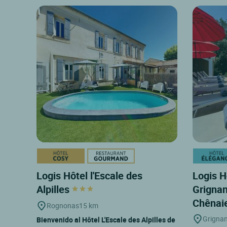
Logis Hôtel l'Escale des
Logis H
Alpilles
Grignan
Chênai
Rognonas
15 km
Grigna
Bienvenido al Hôtel L'Escale des Alpilles de