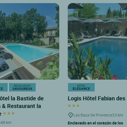
ôtel la Bastide de
Logis Hôtel Fabian de
 & Restaurant la
e
Les Baux De Provence
33 km
n
48 km
Enclavado en el corazón de los