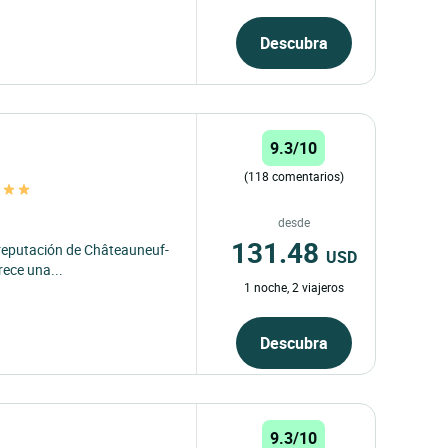
Descubra
9.3/10
(118 comentarios)
desde
131.48
 reputación de Châteauneuf-
USD
rece una...
1 noche, 2 viajeros
Descubra
9.3/10