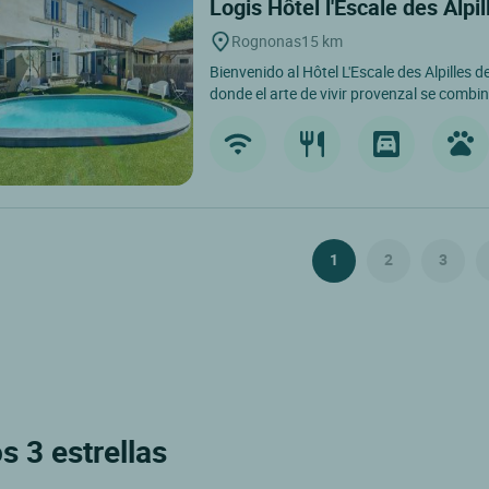
Logis Hôtel l'Escale des Alpi
Rognonas
15 km
Bienvenido al Hôtel L'Escale des Alpilles 
donde el arte de vivir provenzal se combina
1
2
3
s 3 estrellas