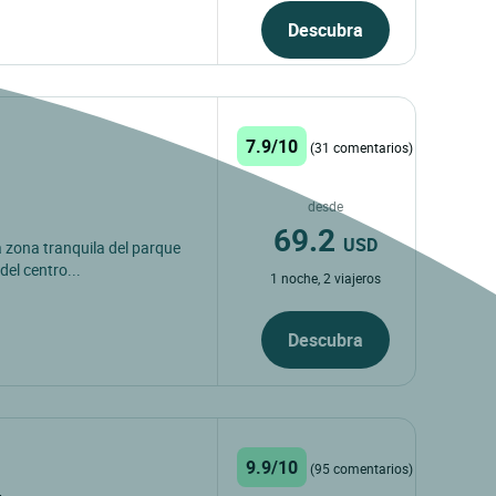
Descubra
7.9/10
(31 comentarios)
desde
69.2
USD
la zona tranquila del parque
del centro...
1 noche, 2 viajeros
Descubra
9.9/10
(95 comentarios)