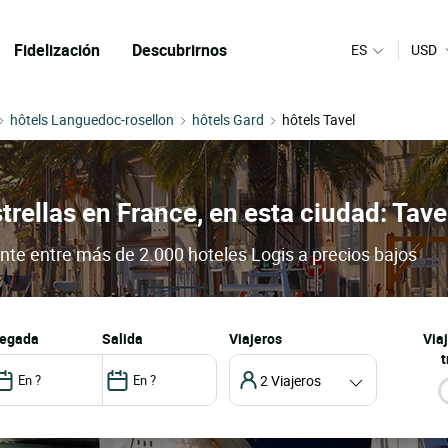
Fidelización
Descubrirnos
ES
USD
hôtels Languedoc-rosellon
hôtels Gard
hôtels Tavel
trellas en France, en esta ciudad: Tave
ante entre más de 2.000 hoteles Logis a precios bajos
llegada
salida
Viajeros
Via
t
2 Viajeros