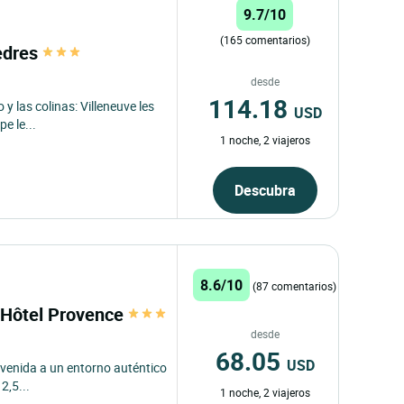
9.7/10
(165 comentarios)
èdres
desde
114.18
y las colinas: Villeneuve les
USD
e le...
1 noche, 2 viajeros
Descubra
8.6/10
(87 comentarios)
- Hôtel Provence
desde
68.05
USD
envenida a un entorno auténtico
2,5...
1 noche, 2 viajeros