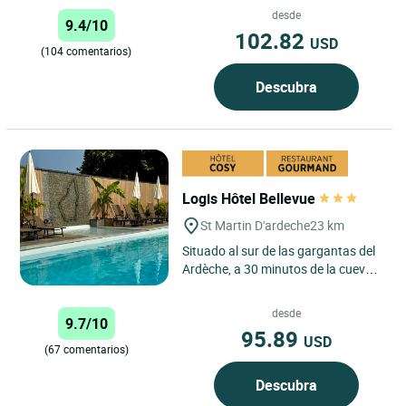
lugares emblemáticos...
desde
9.4/10
102.82
USD
(104 comentarios)
Descubra
Logis Hôtel Bellevue
St Martin D'ardeche
23 km
Situado al sur de las gargantas del
Ardèche, a 30 minutos de la cueva
de Chauvet, de la avenida de
Orgnac y de los pueblos...
desde
9.7/10
95.89
USD
(67 comentarios)
Descubra