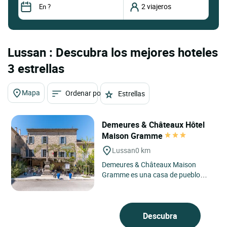
Lussan : Descubra los mejores hoteles
3 estrellas
Mapa
Ordenar por
Estrellas
Demeures & Châteaux Hôtel
Maison Gramme
Lussan
0 km
Demeures & Châteaux Maison
Gramme es una casa de pueblo
situada en el corazón de Lussan,
uno de los pueblos medievales...
Descubra