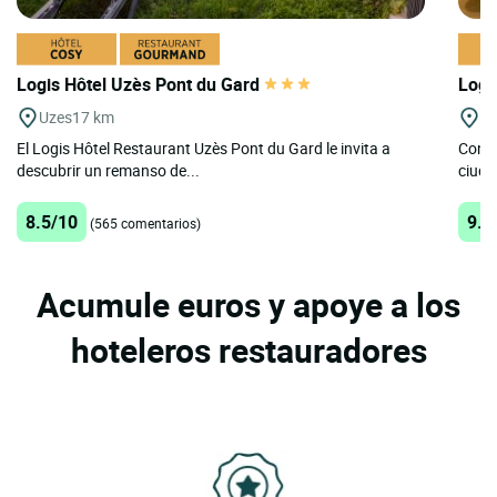
Logis Hôtel Uzès Pont du Gard
Logi
Uzes
17 km
O
El Logis Hôtel Restaurant Uzès Pont du Gard le invita a
Con u
descubrir un remanso de...
ciuda
8.5/10
9.3
(565 comentarios)
Acumule euros y apoye a los
hoteleros restauradores