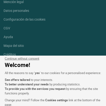
Mención legal
Datos personales
Configuración de las cookies
CGV
Ayuda
Mapa del sitio
Créditos
fotografías
Continue without consent
Welcome!
Síguenos
All the reasons to say ‘
yes
’ to our cookies for a personalised experience:
Facebook
Instagram
See offers tailored
to your interests.
To better understand your needs
by producing statistics.
Linkedin
To provide you with the services you request
by ensuring that the site
functions properly.
Change your mind? Follow the
Cookies settings
link at the bottom of the
page.