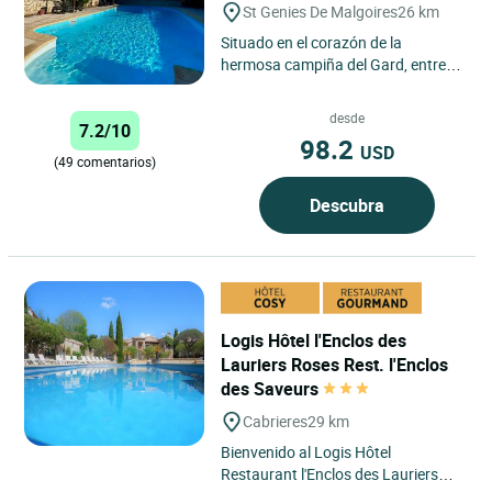
St Genies De Malgoires
26 km
Situado en el corazón de la
hermosa campiña del Gard, entre
Nîmes y Arles, el Logis Hôtel
L'Esquielle en Saint-Geniès-de-
desde
7.2/10
Malgoirès...
98.2
USD
(49 comentarios)
Descubra
Logis Hôtel l'Enclos des
Lauriers Roses Rest. l'Enclos
des Saveurs
Cabrieres
29 km
Bienvenido al Logis Hôtel
Restaurant l'Enclos des Lauriers