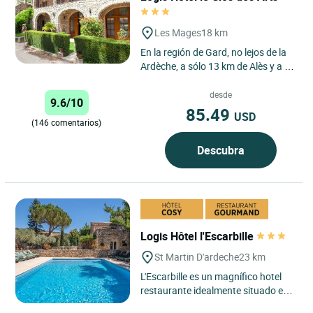
Les Mages
18 km
En la región de Gard, no lejos de la
Ardèche, a sólo 13 km de Alès y a 5
km de Saint Ambroix, en el corazón
de la prestigiosa...
desde
9.6/10
85.49
USD
(146 comentarios)
Descubra
Logis Hôtel l'Escarbille
St Martin D'ardeche
23 km
L'Escarbille es un magnífico hotel
restaurante idealmente situado en
Saint Martin d'Ardèche, cerca de