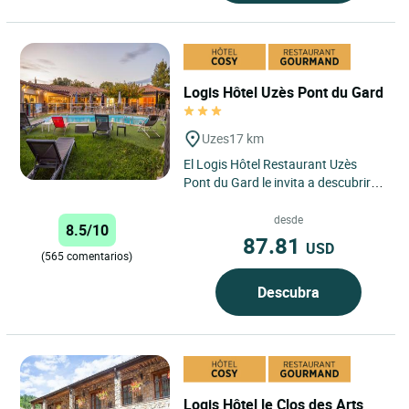
Logis Hôtel Uzès Pont du Gard
Uzes
17 km
El Logis Hôtel Restaurant Uzès
Pont du Gard le invita a descubrir
un remanso de paz en el corazón de
la región de Occitania....
desde
8.5/10
87.81
USD
(565 comentarios)
Descubra
Logis Hôtel le Clos des Arts