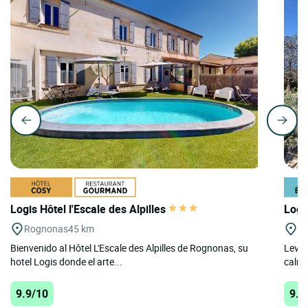
Logis Hôtel l'Escale des Alpilles
Logi
Rognonas
45 km
Ch
Bienvenido al Hôtel L'Escale des Alpilles de Rognonas, su
Levan
hotel Logis donde el arte...
calma
9.9/10
9.9