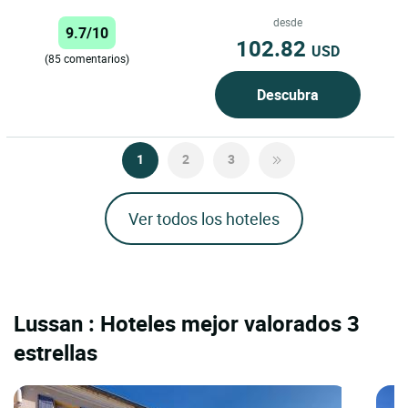
Roses, un lugar único donde la
relajación y el descubrimiento...
desde
9.7/10
102.82
USD
(85 comentarios)
Descubra
1
2
3
Ver todos los hoteles
Lussan : Hoteles mejor valorados 3
estrellas