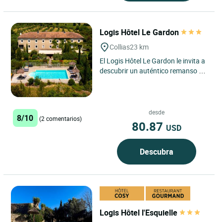
Logis Hôtel Le Gardon
Collias
23 km
El Logis Hôtel Le Gardon le invita a
descubrir un auténtico remanso de
paz en el corazón de Occitania, en
Collias, un...
desde
8/10
(2 comentarios)
80.87
USD
Descubra
Logis Hôtel l'Esquielle