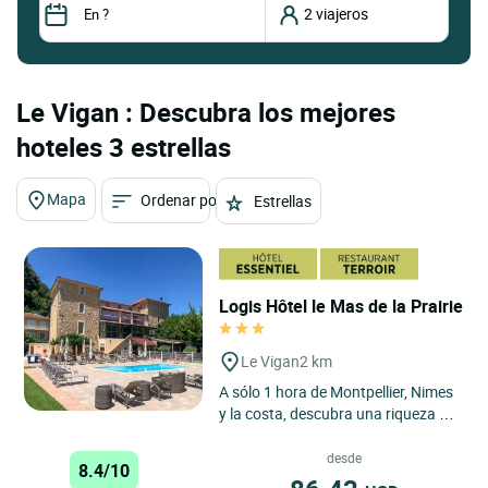
Le Vigan : Descubra los mejores
hoteles 3 estrellas
Mapa
Ordenar por
Estrellas
Logis Hôtel le Mas de la Prairie
Le Vigan
2 km
A sólo 1 hora de Montpellier, Nimes
y la costa, descubra una riqueza de
historia, curiosidades y un
patrimonio arquitectónico...
desde
8.4/10