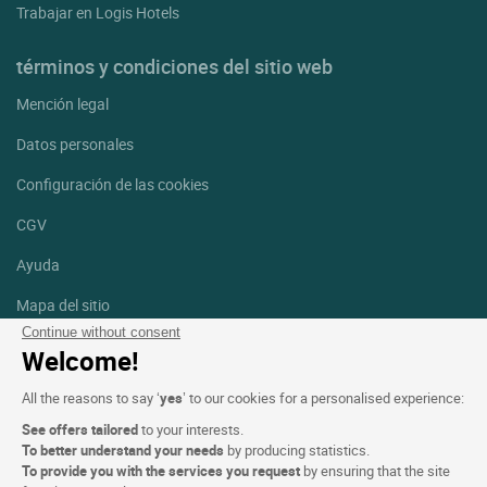
Trabajar en Logis Hotels
términos y condiciones del sitio web
Mención legal
Datos personales
Configuración de las cookies
CGV
Ayuda
Mapa del sitio
Continue without consent
Créditos
Welcome!
fotografías
All the reasons to say ‘
yes
’ to our cookies for a personalised experience:
Síguenos
See offers tailored
to your interests.
Facebook
Instagram
To better understand your needs
by producing statistics.
To provide you with the services you request
by ensuring that the site