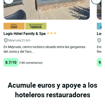
Logis Hôtel Family & Spa
Logi
Meyrueis
25 km
A
En Meyrueis, centro turístico situado entre las gargantas
Encla
del Jonte y del Tarn,...
Resta
8.7/10
9.7
(188 comentarios)
Acumule euros y apoye a los
hoteleros restauradores