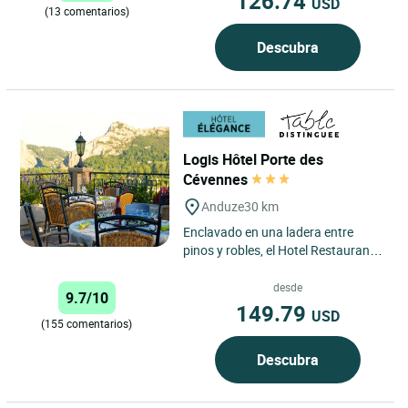
126.74
USD
(13 comentarios)
Descubra
Logis Hôtel Porte des
Cévennes
Anduze
30 km
Enclavado en una ladera entre
pinos y robles, el Hotel Restaurant
Spa La Porte des Cévennes de
Anduze goza de una ubicación...
desde
9.7/10
149.79
USD
(155 comentarios)
Descubra