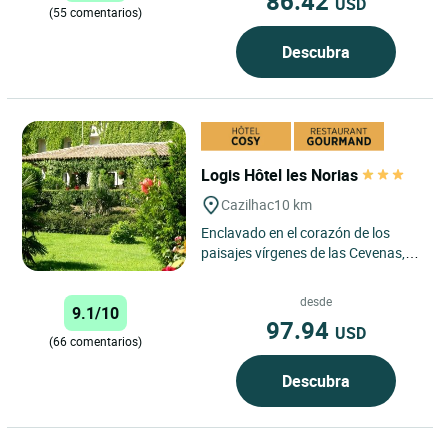
86.42
USD
(55 comentarios)
Descubra
Logis Hôtel les Norias
Cazilhac
10 km
Enclavado en el corazón de los
paisajes vírgenes de las Cevenas,
Logis Hôtel Les Norias le invita a
una auténtica escapada...
desde
9.1/10
97.94
USD
(66 comentarios)
Descubra