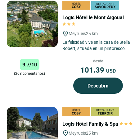
Logis Hôtel le Mont Aigoual
Meyrueis
25 km
La felicidad vive en la casa de Stella
Robert, situada en un pintoresco
pueblo encaramado a 700 m de
altitud en la perspectiva...
desde
9.7/10
101.39
USD
(208 comentarios)
Descubra
Logis Hôtel Family & Spa
Meyrueis
25 km