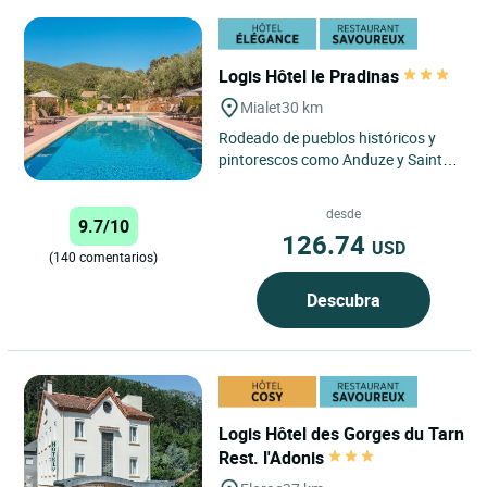
Logis Hôtel le Pradinas
Mialet
30 km
Rodeado de pueblos históricos y
pintorescos como Anduze y Saint
Jean du Gard, nuestro hotel
familiar le da la bienvenida...
desde
9.7/10
126.74
USD
(140 comentarios)
Descubra
Logis Hôtel des Gorges du Tarn
Rest. l'Adonis