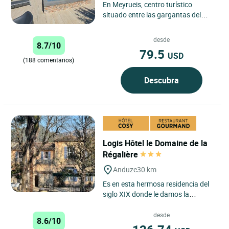
En Meyrueis, centro turístico
situado entre las gargantas del
Jonte y del Tarn, enmarcado por los
macizos del Aigoual, de...
desde
8.7/10
79.5
USD
(188 comentarios)
Descubra
Logis Hôtel le Domaine de la
Régalière
Anduze
30 km
Es en esta hermosa residencia del
siglo XIX donde le damos la
bienvenida para su estancia en
Portes des Cévennes, a 2 km...
desde
8.6/10