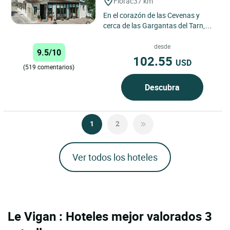
Florac
37 km
En el corazón de las Cevenas y
cerca de las Gargantas del Tarn,
situada en el pintoresco pueblo de
Florac, nuestra casa...
desde
9.5/10
102.55
USD
(519 comentarios)
Descubra
1
2
Ver todos los hoteles
Le Vigan : Hoteles mejor valorados 3