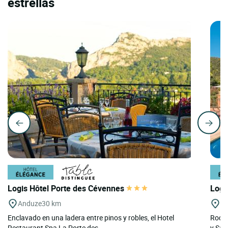
estrellas
Logis Hôtel Porte des Cévennes
Logi
Anduze
30 km
Mi
Enclavado en una ladera entre pinos y robles, el Hotel
Rodea
Restaurant Spa La Porte des...
y Sai