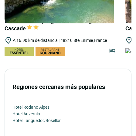
LOGIS HOTELS | Logis Hôtel Auberge de la
LOG
Cascade
Caz
A 16.90 km de distancia | 48210 Ste Enimie,France
A
Regiones cercanas más populares
Hotel Rodano Alpes
Hotel Auvernia
Hotel Languedoc Rosellon