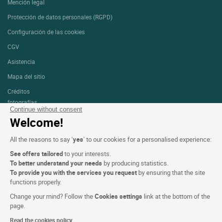
Mención legal
Protección de datos personales (RGPD)
Configuración de las cookies
CGV
Asistencia
Mapa del sitio
Créditos
fotografías
Continue without consent
Welcome!
Síguenos
All the reasons to say ‘
yes
’ to our cookies for a personalised experience:
See offers tailored
to your interests.
To better understand your needs
by producing statistics.
To provide you with the services you request
by ensuring that the site
functions properly.
Logis copyright © 2026 Reservados todos los derechos realizado por
SIWAY
Change your mind? Follow the
Cookies settings
link at the bottom of the
page.
Read the cookies policy