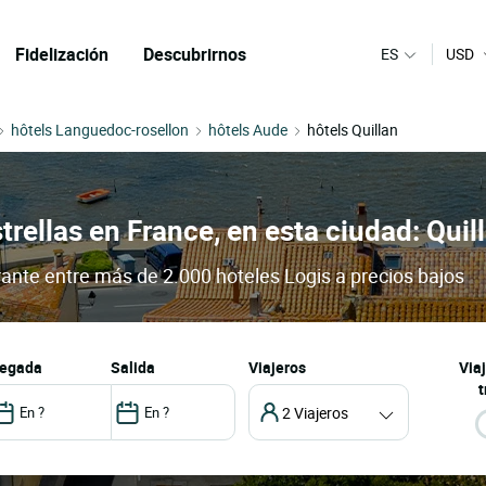
Fidelización
Descubrirnos
ES
USD
hôtels Languedoc-rosellon
hôtels Aude
hôtels Quillan
trellas en France, en esta ciudad: Quil
urante entre más de 2.000 hoteles Logis a precios bajos
llegada
salida
Viajeros
Via
t
2 Viajeros