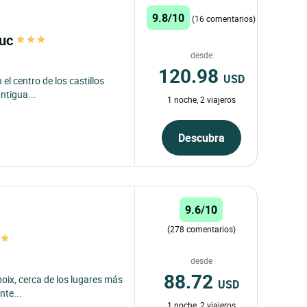
9.8/10
(16 comentarios)
Duc
desde
120.98
USD
 el centro de los castillos
ntigua...
1 noche, 2 viajeros
Descubra
9.6/10
(278 comentarios)
desde
88.72
oix, cerca de los lugares más
USD
nte...
1 noche, 2 viajeros