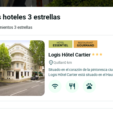
 hoteles 3 estrellas
mientos 3 estrellas
Logis Hôtel Cartier
Quillan
0 km
Situado en el corazón de la pintoresca ci
Logis Hôtel Cartier está situado en el Haut