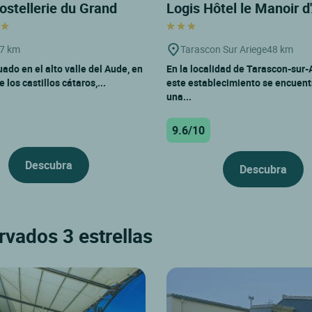
ostellerie du Grand
Logis Hôtel le Manoir 
7 km
Tarascon Sur Ariege
48 km
ado en el alto valle del Aude, en
En la localidad de Tarascon-sur-
e los castillos cátaros,...
este establecimiento se encuent
una...
9.6/10
Descubra
Descubra
rvados 3 estrellas