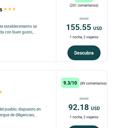
(201 comentarios)
ès
desde
155.55
ste establecimiento se
USD
da con buen gusto,...
1 noche, 2 viajeros
Descubra
9.3/10
(89 comentarios)
desde
92.18
USD
del pueblo, dispuesto en
rgue de diligencias,...
1 noche, 2 viajeros