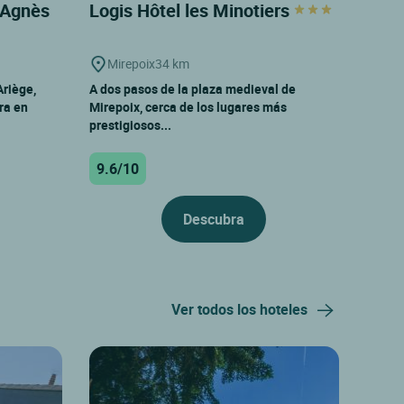
d'Agnès
Logis Hôtel les Minotiers
Mirepoix
34 km
Ariège,
A dos pasos de la plaza medieval de
ra en
Mirepoix, cerca de los lugares más
prestigiosos...
9.6/10
Descubra
Ver todos los hoteles