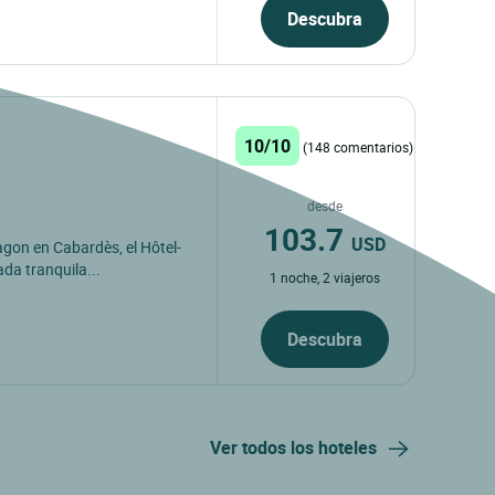
Descubra
10/10
(148 comentarios)
desde
103.7
USD
gon en Cabardès, el Hôtel-
da tranquila...
1 noche, 2 viajeros
Descubra
Ver todos los hoteles