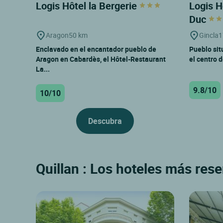
Logis Hôtel la Bergerie
Logis H
Duc
Aragon
50 km
Gincla
1
Enclavado en el encantador pueblo de
Pueblo situ
Aragon en Cabardès, el Hôtel-Restaurant
el centro d
La...
9.8/10
10/10
Descubra
Quillan : Los hoteles más rese