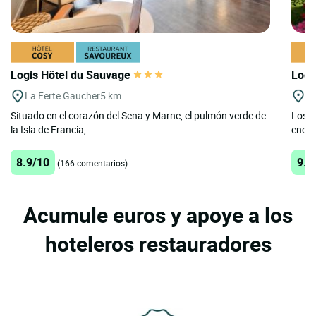
Logis Hôtel du Sauvage
Logi
La Ferte Gaucher
5 km
Na
Situado en el corazón del Sena y Marne, el pulmón verde de
Los p
la Isla de Francia,...
encan
8.9/10
9.4
(166 comentarios)
Acumule euros y apoye a los
hoteleros restauradores