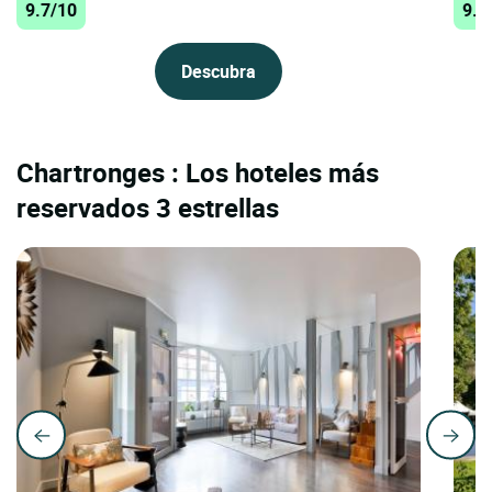
9.7/10
9.4
Descubra
Chartronges : Los hoteles más
reservados 3 estrellas