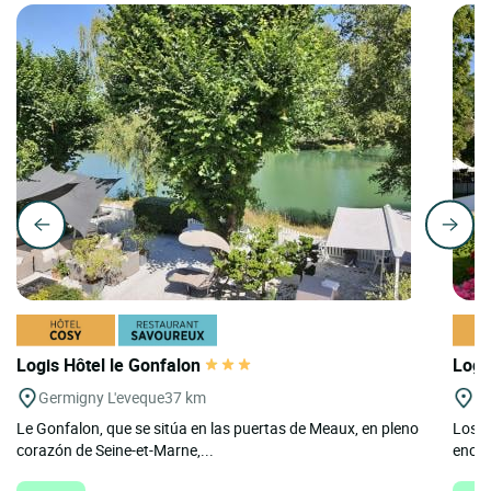
Logis Hôtel le Gonfalon
Logi
Germigny L'eveque
37 km
Na
Le Gonfalon, que se sitúa en las puertas de Meaux, en pleno
Los p
corazón de Seine-et-Marne,...
encan