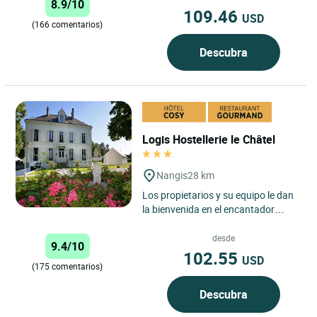
8.9/10
109.46
USD
(166 comentarios)
Descubra
Logis Hostellerie le Châtel
Nangis
28 km
Los propietarios y su equipo le dan
la bienvenida en el encantador
castillo "La Bertauche", una
construcción de 1850 en...
desde
9.4/10
102.55
USD
(175 comentarios)
Descubra