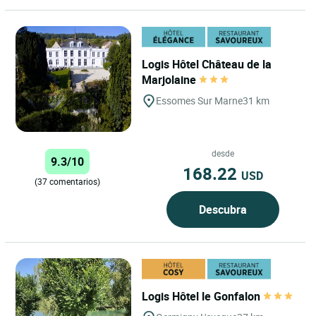
Logis Hôtel Château de la
Marjolaine
Essomes Sur Marne
31 km
desde
9.3/10
168.22
USD
(37 comentarios)
Descubra
Logis Hôtel le Gonfalon