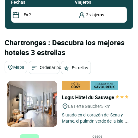
fechas
Viajeros
Chartronges : Descubra los mejores
hoteles 3 estrellas
Mapa
Ordenar por
Estrellas
Logis Hôtel du Sauvage
La Ferte Gaucher
5 km
Situado en el corazón del Sena y
Marne, el pulmón verde de la Isla de
Francia, el Logis hotel Le Sauvage
es una institución...
desde