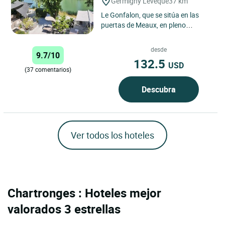
Germigny L'eveque
37 km
Le Gonfalon, que se sitúa en las
puertas de Meaux, en pleno
corazón de Seine-et-Marne, el
pulmón verde de la región
desde
9.7/10
parisiense,...
132.5
USD
(37 comentarios)
Descubra
Ver todos los hoteles
Chartronges : Hoteles mejor
valorados 3 estrellas