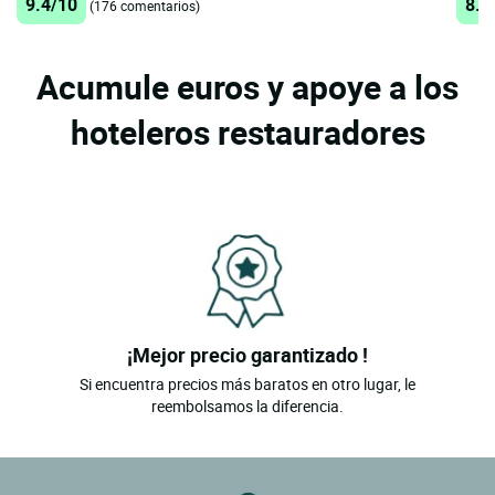
9.4/10
8.9
(176 comentarios)
Acumule euros y apoye a los
hoteleros restauradores
¡Mejor precio garantizado !
Si encuentra precios más baratos en otro lugar, le
reembolsamos la diferencia.