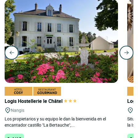
Logis Hostellerie le Châtel
Logi
Nangis
La
Los propietarios y su equipo le dan la bienvenida en el
Situa
encantador castillo "La Bertauche",...
la Isl