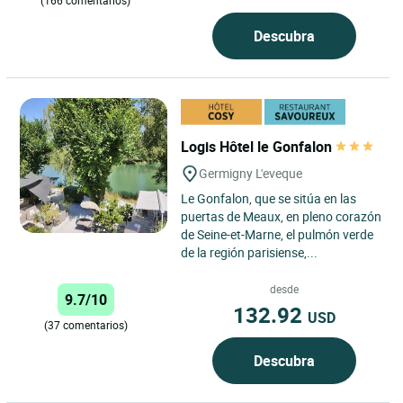
(166 comentarios)
Descubra
Logis Hôtel le Gonfalon
Germigny L'eveque
Le Gonfalon, que se sitúa en las
puertas de Meaux, en pleno corazón
de Seine-et-Marne, el pulmón verde
de la región parisiense,...
desde
9.7/10
132.92
USD
(37 comentarios)
Descubra