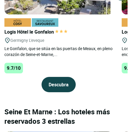
Logis Hôtel le Gonfalon
Logi
Germigny L'eveque
Na
Le Gonfalon, que se sitúa en las puertas de Meaux, en pleno
Los p
corazón de Seine-et-Marne,...
encan
9.7/10
9.4
Descubra
Seine Et Marne : Los hoteles más
reservados 3 estrellas