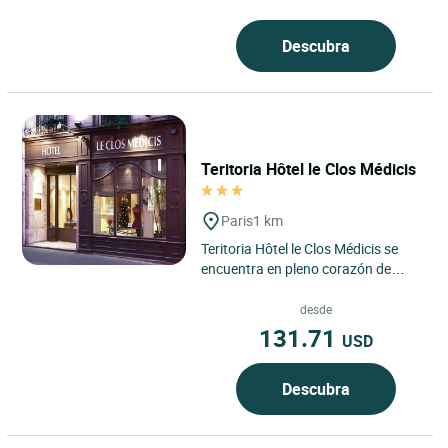
auténtica casa parisina, situada en
el distrito 6 de...
Descubra
Teritoria Hôtel le Clos Médicis
Paris
1 km
Teritoria Hôtel le Clos Médicis se
encuentra en pleno corazón de
París, en la orilla izquierda y en el
distrito 5, donde...
desde
131.71
USD
Descubra