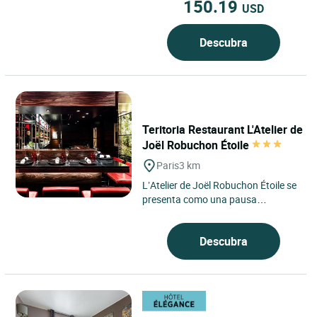
150.19
USD
Descubra
Teritoria Restaurant L'Atelier de
Joël Robuchon Étoile
Paris
3 km
L’Atelier de Joël Robuchon Étoile se
presenta como una pausa
contemporánea en el corazón del
distrito 8 de París,...
Descubra