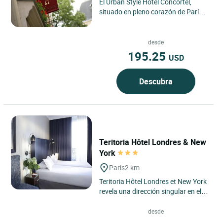
El Urban Style Hotel Concortel,
situado en pleno corazón de París,
encarna el espíritu de una elegante
dirección urbana...
desde
195.25
USD
Descubra
Teritoria Hôtel Londres & New
York
Paris
2 km
Teritoria Hôtel Londres et New York
revela una dirección singular en el
corazón del distrito 8 de París, entre
la estación...
desde