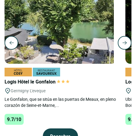
Logis Hôtel le Gonfalon
Logi
Germigny L'eveque
St
Le Gonfalon, que se sitúa en las puertas de Meaux, en pleno
Ubica
corazón de Seine-et-Marne,...
Bois, 
9.7/10
9.7