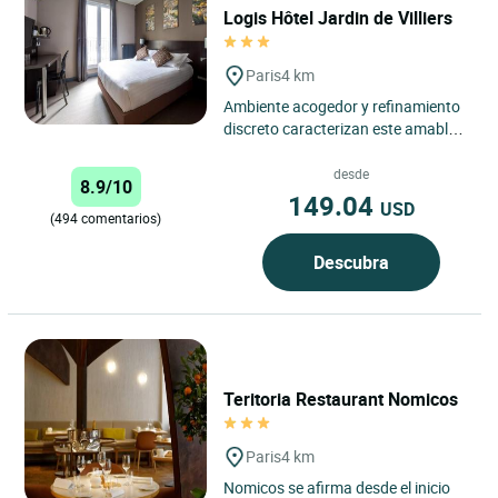
Logis Hôtel Jardin de Villiers
Paris
4 km
Ambiente acogedor y refinamiento
discreto caracterizan este amable
hotel con 26 habitaciones.
Renovado y con aire
desde
8.9/10
acondicionado,...
149.04
USD
(494 comentarios)
Descubra
Teritoria Restaurant Nomicos
Paris
4 km
Nomicos se afirma desde el inicio