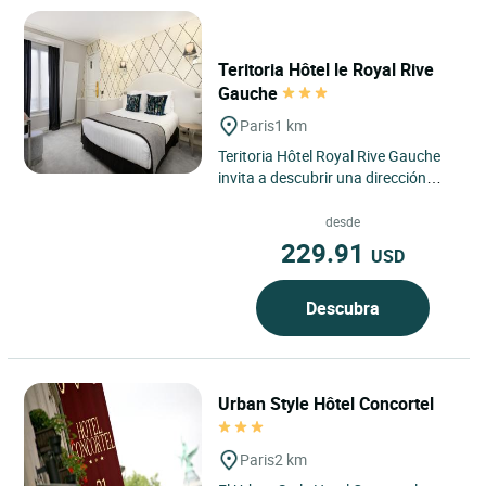
Teritoria Hôtel le Royal Rive
Gauche
Paris
1 km
Teritoria Hôtel Royal Rive Gauche
invita a descubrir una dirección
confidencial situada en el corazón
del distrito 14...
desde
229.91
USD
Descubra
Urban Style Hôtel Concortel
Paris
2 km