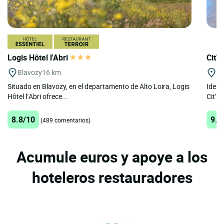
Logis Hôtel l'Abri
Cit'H
Blavozy
16 km
Le
Situado en Blavozy, en el departamento de Alto Loira, Logis
Ideal
Hôtel l’Abri ofrece...
Cit'Ho
8.8/10
9.1
(489 comentarios)
Acumule euros y apoye a los
hoteleros restauradores