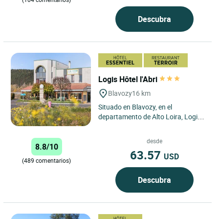
Descubra
Logis Hôtel l'Abri
Blavozy
16 km
Situado en Blavozy, en el
departamento de Alto Loira, Logis
Hôtel l’Abri ofrece habitaciones
confortables y totalmente...
desde
8.8/10
63.57
USD
(489 comentarios)
Descubra