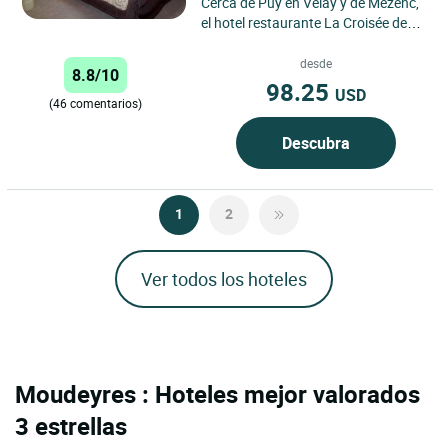
Cerca de Puy en Velay y de Mezenc,
el hotel restaurante La Croisée des
Chemins de Cayres es un auténtico
oasis de tranquilidad...
desde
8.8/10
98.25
USD
(46 comentarios)
Descubra
1
2
Ver todos los hoteles
Moudeyres : Hoteles mejor valorados
3 estrellas