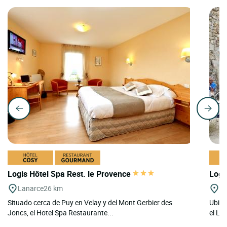
Logis Hôtel Spa Rest. le Provence
Logi
Lanarce
26 km
La
Situado cerca de Puy en Velay y del Mont Gerbier des
Ubica
Joncs, el Hotel Spa Restaurante...
el Lo