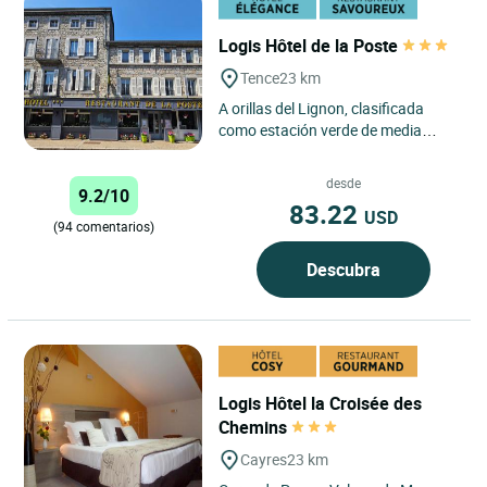
Logis Hôtel de la Poste
Tence
23 km
A orillas del Lignon, clasificada
como estación verde de media
montaña, la ciudad de Tence ha
conservado su encanto y
desde
9.2/10
autenticidad....
83.22
USD
(94 comentarios)
Descubra
Logis Hôtel la Croisée des
Chemins
Cayres
23 km