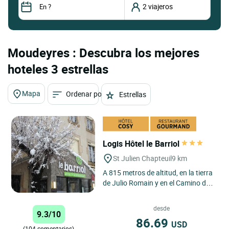
Moudeyres : Descubra los mejores
hoteles 3 estrellas
Mapa
Ordenar por
Estrellas
Logis Hôtel le Barriol
St Julien Chapteuil
9 km
A 815 metros de altitud, en la tierra
de Julio Romain y en el Camino de
Santiago de Compostela, Karina y
Dominique estarán...
desde
9.3/10
86.69
USD
(104 comentarios)