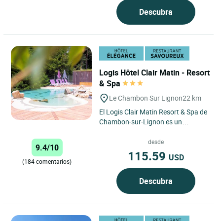
Descubra
Logis Hôtel Clair Matin - Resort
& Spa
Le Chambon Sur Lignon
22 km
El Logis Clair Matin Resort & Spa de
Chambon-sur-Lignon es un
establecimiento de tres estrellas
que ofrece una estancia
desde
9.4/10
inolvidable...
115.59
USD
(184 comentarios)
Descubra