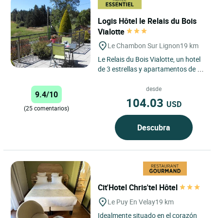
Logis Hôtel le Relais du Bois
Vialotte
Le Chambon Sur Lignon
19 km
Le Relais du Bois Vialotte, un hotel
de 3 estrellas y apartamentos de 4
estrellas en Le Chambon-sur-
Lignon que combinan naturaleza,...
desde
9.4/10
104.03
USD
(25 comentarios)
Descubra
Cit'Hotel Chris'tel Hôtel
Le Puy En Velay
19 km
Idealmente situado en el corazón