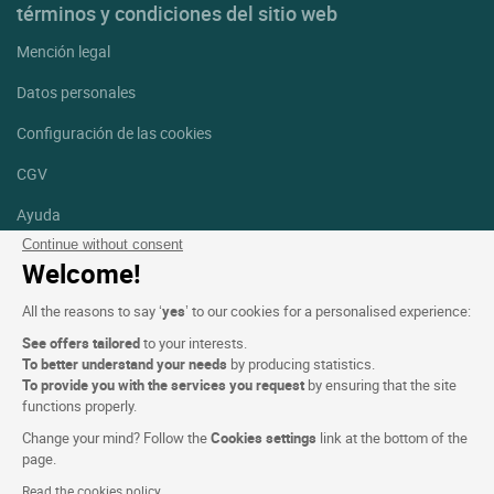
términos y condiciones del sitio web
Mención legal
Datos personales
Configuración de las cookies
CGV
Ayuda
Continue without consent
Mapa del sitio
Welcome!
Créditos
All the reasons to say ‘
yes
’ to our cookies for a personalised experience:
fotografías
See offers tailored
to your interests.
Síguenos
To better understand your needs
by producing statistics.
To provide you with the services you request
by ensuring that the site
Facebook
Instagram
functions properly.
Change your mind? Follow the
Cookies settings
link at the bottom of the
Linkedin
page.
Read the cookies policy