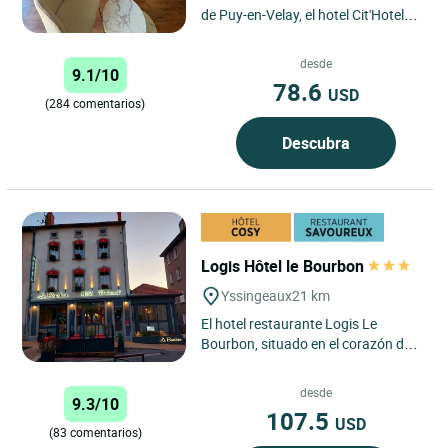
de Puy-en-Velay, el hotel Cit'Hotel
Chris'tel ofrece un punto de partida
privilegiado para...
desde
9.1/10
78.6
USD
(284 comentarios)
Descubra
Logis Hôtel le Bourbon
Yssingeaux
21 km
El hotel restaurante Logis Le
Bourbon, situado en el corazón del
centro de Yssingeaux, es un
establecimiento de 3 estrellas...
desde
9.3/10
107.5
USD
(83 comentarios)