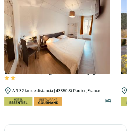
LOGIS HOTELS | Logis Hôtel des Voyageurs
LOGI
A 9.32 km de distancia | 43350 St Paulien,France
A