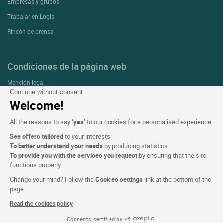
Empresas y grupos
Trabajar en Logis
Rincón de prensa
Condiciones de la página web
Mención legal
Continue without consent
Protección de datos personales (RGPD)
Welcome!
Configuración de las cookies
All the reasons to say ‘
yes
’ to our cookies for a personalised experience:
CGV
See offers tailored
to your interests.
Asistencia
To better understand your needs
by producing statistics.
To provide you with the services you request
by ensuring that the site
Mapa del sitio
functions properly.
Créditos
Change your mind? Follow the
Cookies settings
link at the bottom of the
fotografías
page.
Read the cookies policy
Síguenos
Consents certified by