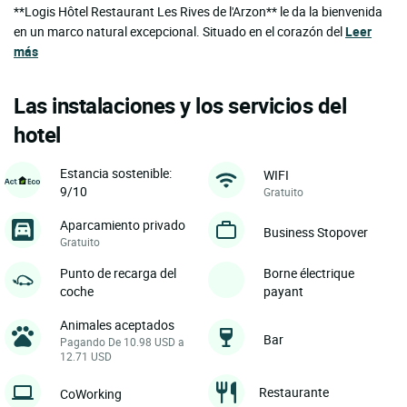
**Logis Hôtel Restaurant Les Rives de l'Arzon** le da la bienvenida
en un marco natural excepcional. Situado en el corazón del
Leer
más
Las instalaciones y los servicios del
hotel
Estancia sostenible:
WIFI
9/10
Gratuito
Aparcamiento privado
Business Stopover
Gratuito
Punto de recarga del
Borne électrique
coche
payant
Animales aceptados
Bar
Pagando De 10.98 USD a
12.71 USD
Restaurante
CoWorking