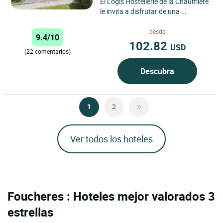
El Logis Hostellerie de la Chaumière
le invita a disfrutar de una
escapada encantadora en el
corazón de la región de Aube,...
desde
9.4/10
102.82
USD
(22 comentarios)
Descubra
1
2
Ver todos los hoteles
Foucheres : Hoteles mejor valorados 3
estrellas