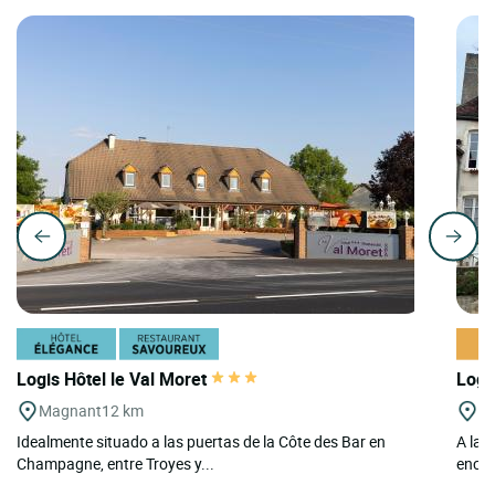
Logis Hôtel le Val Moret
Logi
Magnant
12 km
Li
Idealmente situado a las puertas de la Côte des Bar en
A las
Champagne, entre Troyes y...
encan