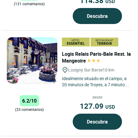
114.38
USD
(131 comentarios)
Descubra
Logis Relais Paris-Bale Rest. la
Mangeoire
Lusigny Sur Barse
10 km
Idealmente situado en el campo, a
20 minutos de Troyes, a 7 minutos
del Lac d'Orient, a 30 minutos del
parque de atracciones...
desde
6.2/10
127.09
USD
(33 comentarios)
Descubra