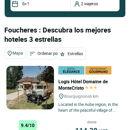
Foucheres : Descubra los mejores
hoteles 3 estrellas
Mapa
Ordenar por
Estrellas
Logis Hôtel Domaine de
MonteCristo
Bourguignons
6 km
Located in the Aube region, in the
heart of the peaceful village of
Bourguignons, the 3-star Logis
Hôtel Domaine de Montecristo...
desde
9.4/10