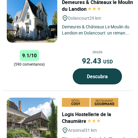
Demeures & Châteaux le Moulin
du Landion
Dolancourt
29 km
Demeures & Châteaux Le Moulin du
Landion en Dolancourt: un remanso
de paz en el corazón de la región de
Champagne Situado...
desde
9.1/10
92.43
USD
(590 comentarios)
Descubra
Logis Hostellerie de la
Chaumière
Arsonval
31 km