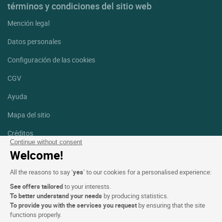
términos y condiciones del sitio web
Mención legal
Datos personales
Configuración de las cookies
CGV
Ayuda
Mapa del sitio
Créditos
fotografías
Continue without consent
Welcome!
Síguenos
All the reasons to say ‘
yes
’ to our cookies for a personalised experience:
Facebook
Instagram
See offers tailored
to your interests.
To better understand your needs
by producing statistics.
Linkedin
To provide you with the services you request
by ensuring that the site
functions properly.