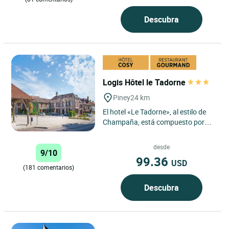
Descubra
Logis Hôtel le Tadorne
Piney
24 km
El hotel «Le Tadorne», al estilo de
Champaña, está compuesto por
varios edificios de los siglos XVII y
XVIII con voladizos...
desde
9/10
99.36
USD
(181 comentarios)
Descubra