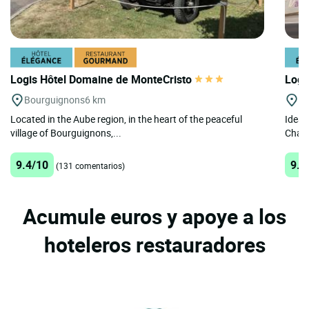
Logis Hôtel Domaine de MonteCristo
Logi
Bourguignons
6 km
M
Located in the Aube region, in the heart of the peaceful
Ideal
village of Bourguignons,...
Champ
9.4/10
9.5
(131 comentarios)
Acumule euros y apoye a los
hoteleros restauradores