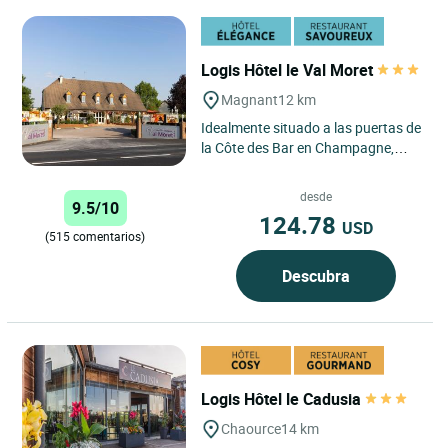
Logis Hôtel le Val Moret
Magnant
12 km
Idealmente situado a las puertas de
la Côte des Bar en Champagne,
entre Troyes y Chaumont, (y a sólo
500 m de la salida...
desde
9.5/10
124.78
USD
(515 comentarios)
Descubra
Logis Hôtel le Cadusia
Chaource
14 km