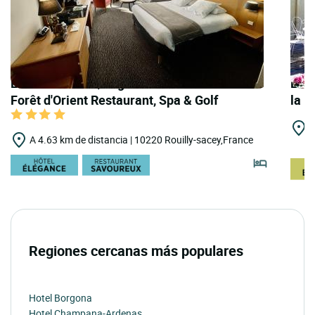
LOGIS HOTELS | Logis Hôtel Domaine de la
LOGI
Forêt d'Orient Restaurant, Spa & Golf
la 
A
A 4.63 km de distancia | 10220 Rouilly-sacey,France
B
Regiones cercanas más populares
Hotel Borgona
Hotel Champana-Ardenas