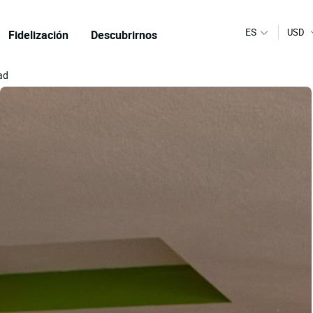
ES
USD
Fidelización
Descubrirnos
dad