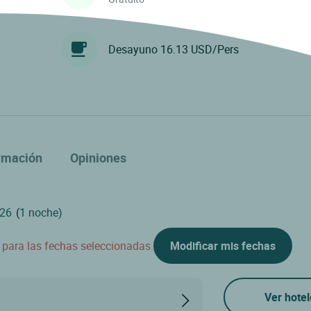
Desayuno 16.13 USD/Pers
rmación
Opiniones
(
1 noche)
d para las fechas seleccionadas.
Modificar mis fechas
Ver hotel