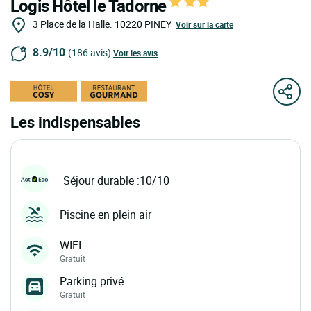
Logis Hôtel le Tadorne
3 Place de la Halle.
10220
PINEY
Voir sur la carte
8.9/10
(186 avis)
Voir les avis
Les indispensables
Séjour durable :10/10
Piscine en plein air
WIFI
Gratuit
Parking privé
Gratuit