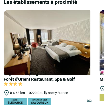
Les établissements à proximité
Logis Hôtels | Logis Hôtel Domaine de la
Logi
Forêt d'Orient Restaurant, Spa & Golf
Man
à
à 4.63 km | 10220 Rouilly-sacey,France