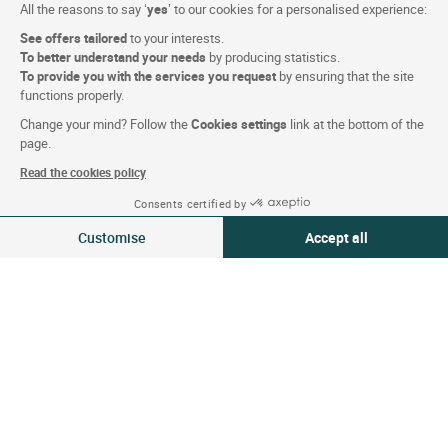
All the reasons to say ‘
yes
’ to our cookies for a personalised experience:
Adhésion hôtels
See offers tailored
to your interests.
Cartes cadeaux
To better understand your needs
by producing statistics.
To provide you with the services you request
by ensuring that the site
Affaires & Groupes
functions properly.
Logis Recrute
Change your mind? Follow the
Cookies settings
link at the bottom of the
page.
Média-Presse
Read the cookies policy
Consents certified by
Conditions du site
08-09 Aoû 2026
Modifier
Customise
Accept all
2 voyageurs | 1 chambre
Mentions légales
Consent Management Platform: Personalize Your Options
Axeptio consent
Données Personnelles (RGPD)
Our platform empowers you to tailor and manage your privacy settings,
Paramétrage des cookies
CGV
Plan du site
Crédits Photos