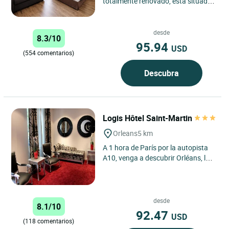
totalmente renovado, está situado
a pocos pasos del centro de la
ciudad, de la estación...
desde
8.3/10
95.94
USD
(554 comentarios)
Descubra
Logis Hôtel Saint-Martin
Orleans
5 km
A 1 hora de París por la autopista
A10, venga a descubrir Orléans, la
Ciudad de Juana de Arco, conocida
en el mundo entero....
desde
8.1/10
92.47
USD
(118 comentarios)