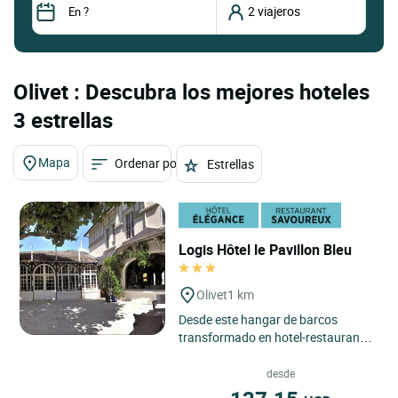
Olivet : Descubra los mejores hoteles
3 estrellas
Mapa
Ordenar por
Estrellas
Logis Hôtel le Pavillon Bleu
Olivet
1 km
Desde este hangar de barcos
transformado en hotel-restaurante
refinado, «Les Quatre Saisons» le
invita a descubrir un ambiente...
desde