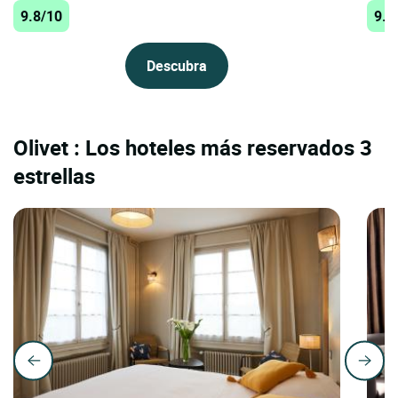
9.8/10
9.5
Descubra
Olivet : Los hoteles más reservados 3
estrellas