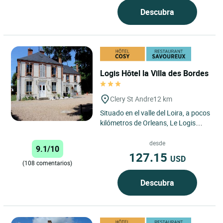
Descubra
Logis Hôtel la Villa des Bordes
Clery St Andre
12 km
Situado en el valle del Loira, a pocos
kilómetros de Orleans, Le Logis
Hôtel La Villa des Bordes goza de
una ubicación...
desde
9.1/10
127.15
USD
(108 comentarios)
Descubra