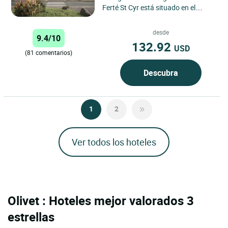
Ferté St Cyr está situado en el
corazón de la región Centre Val de
Loire, un lugar...
desde
9.4/10
132.92
USD
(81 comentarios)
Descubra
1
2
Ver todos los hoteles
Olivet : Hoteles mejor valorados 3
estrellas