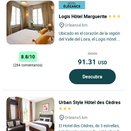
Logis Hôtel Marguerite
Orleans
4 km
Ubicado en el corazón de la región
del Valle del Loira, el Logis Hôtel
Marguerite le da la bienvenida a
Orleans para una...
desde
8.8/10
91.31
USD
(284 comentarios)
Descubra
Urban Style Hôtel des Cèdres
Orleans
5 km
El Hotel des Cèdres, de 3 estrellas,