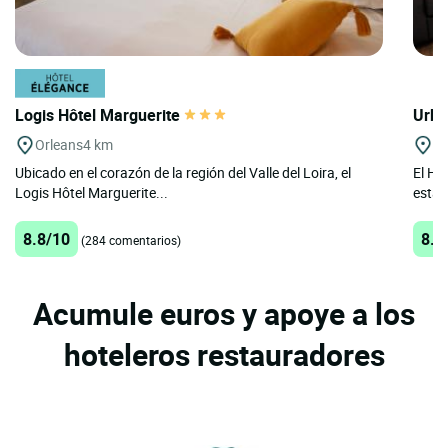
Logis Hôtel Marguerite
Urba
Orleans
4 km
Or
Ubicado en el corazón de la región del Valle del Loira, el
El Ho
Logis Hôtel Marguerite...
está 
8.8/10
8.3
(284 comentarios)
Acumule euros y apoye a los
hoteleros restauradores