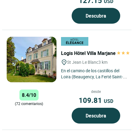
127.15
USD
Descubra
Logis Hôtel Villa Marjane
St Jean Le Blanc
3 km
En el camino de los castillos del
Loira (Beaugency, La Ferté Saint-
Aubin, Chambord…), a 2km al sur
de Orléans (su catedral,...
desde
8.4/10
109.81
USD
(72 comentarios)
Descubra