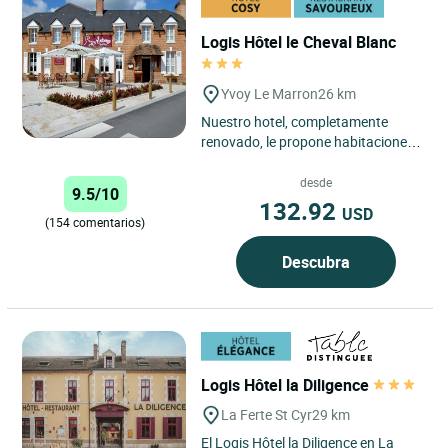
Logis Hôtel le Cheval Blanc
Yvoy Le Marron
26 km
Nuestro hotel, completamente
renovado, le propone habitaciones
que asocian romanticismo y una
decoración refinada. Para...
desde
9.5/10
132.92
USD
(154 comentarios)
Descubra
Logis Hôtel la Diligence
La Ferte St Cyr
29 km
El Logis Hôtel la Diligence en La