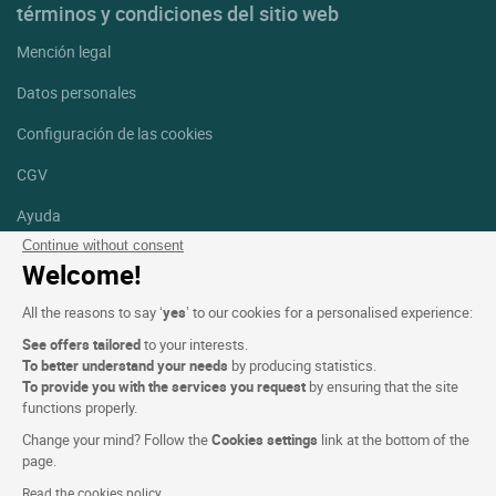
términos y condiciones del sitio web
Mención legal
Datos personales
Configuración de las cookies
CGV
Ayuda
Continue without consent
Mapa del sitio
Welcome!
Créditos
All the reasons to say ‘
yes
’ to our cookies for a personalised experience:
fotografías
See offers tailored
to your interests.
Síguenos
To better understand your needs
by producing statistics.
To provide you with the services you request
by ensuring that the site
Facebook
Instagram
functions properly.
Change your mind? Follow the
Cookies settings
link at the bottom of the
Linkedin
page.
Read the cookies policy