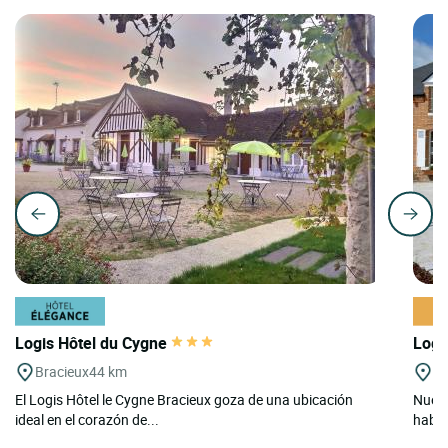
Logis Hôtel du Cygne
Logi
Bracieux
44 km
Yv
El Logis Hôtel le Cygne Bracieux goza de una ubicación
Nuest
ideal en el corazón de...
habit