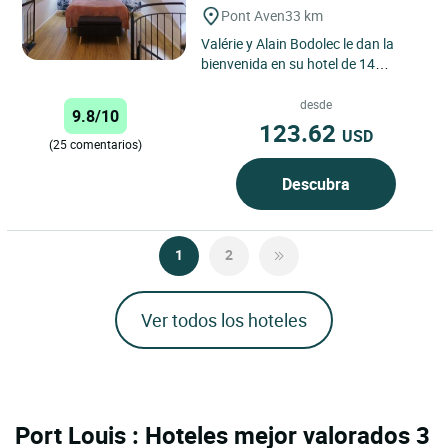
Pont Aven
33 km
Valérie y Alain Bodolec le dan la
bienvenida en su hotel de 14
habitaciones a orillas del Aven, en el
corazón de la ciudad...
desde
9.8/10
123.62
USD
(25 comentarios)
Descubra
1
2
Ver todos los hoteles
Port Louis : Hoteles mejor valorados 3