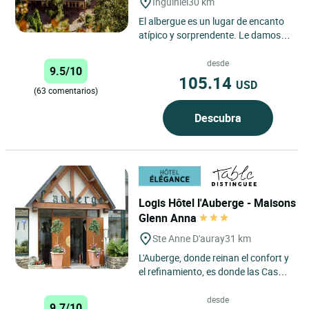
Inguiniel
30 km
El albergue es un lugar de encanto
atípico y sorprendente. Le damos la
bienvenida al corazón del bosque
nacional de Pont...
desde
9.5/10
105.14
USD
(63 comentarios)
Descubra
Logis Hôtel l'Auberge - Maisons
Glenn Anna
Ste Anne D'auray
31 km
L'Auberge, donde reinan el confort y
el refinamiento, es donde las Casas
Glenn Anna le invitan a pasar un
momento único. ...
desde
9.7/10