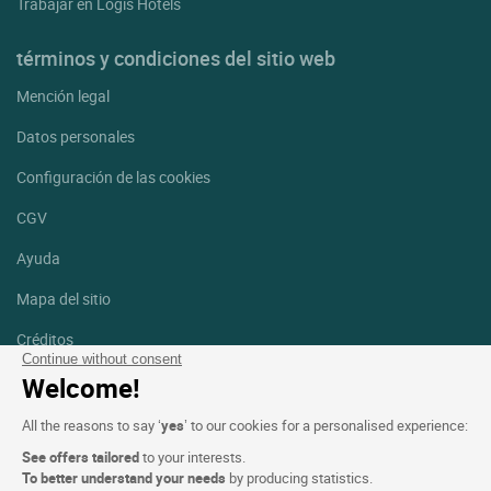
Trabajar en Logis Hotels
términos y condiciones del sitio web
Mención legal
Datos personales
Configuración de las cookies
CGV
Ayuda
Mapa del sitio
Créditos
fotografías
Continue without consent
Welcome!
Síguenos
All the reasons to say ‘
yes
’ to our cookies for a personalised experience:
Facebook
Instagram
See offers tailored
to your interests.
To better understand your needs
by producing statistics.
Linkedin