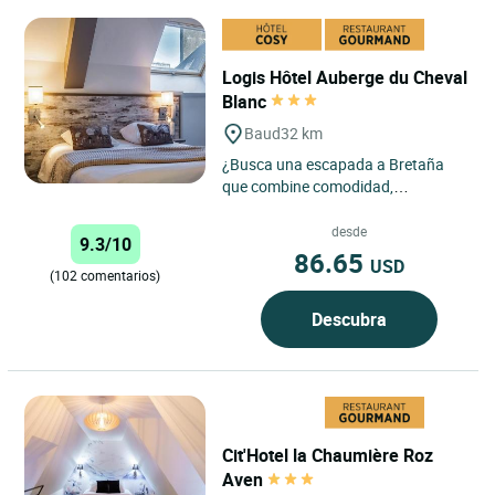
Logis Hôtel Auberge du Cheval
Blanc
Baud
32 km
¿Busca una escapada a Bretaña
que combine comodidad,
accesibilidad y un ambiente
acogedor? El Logis Hôtel -
desde
9.3/10
L’Auberge...
86.65
USD
(102 comentarios)
Descubra
Cit'Hotel la Chaumière Roz
Aven