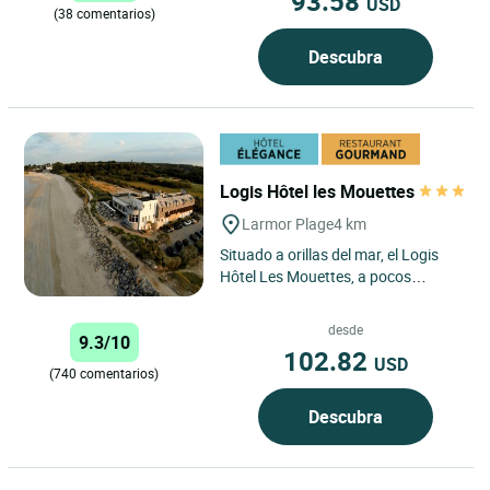
93.58
USD
(38 comentarios)
Descubra
Logis Hôtel les Mouettes
Larmor Plage
4 km
Situado a orillas del mar, el Logis
Hôtel Les Mouettes, a pocos
minutos de Lorient y frente a la isla
de Groix, le da la...
desde
9.3/10
102.82
USD
(740 comentarios)
Descubra