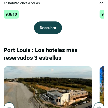
14 habitaciones a orillas...
donde
9.8/10
9.7
Descubra
Port Louis : Los hoteles más
reservados 3 estrellas