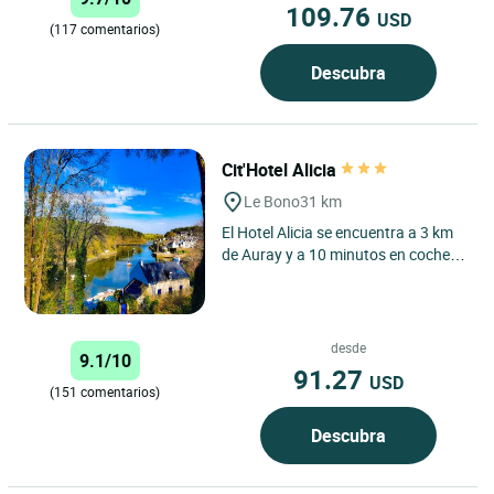
109.76
USD
(117 comentarios)
Descubra
Cit'Hotel Alicia
Le Bono
31 km
El Hotel Alicia se encuentra a 3 km
de Auray y a 10 minutos en coche
de Vannes, en el corazón del golfo
de Morbihan. Una...
desde
9.1/10
91.27
USD
(151 comentarios)
Descubra