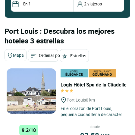
Port Louis : Descubra los mejores
hoteles 3 estrellas
Mapa
Ordenar por
Estrellas
Logis Hôtel Spa de la Citadelle
Port Louis
0 km
En el corazón de Port Louis,
pequeña ciudad llena de carácter, el
Hôtel de La Citadelle le da la
bienvenida a dos pasos...
desde
9.2/10