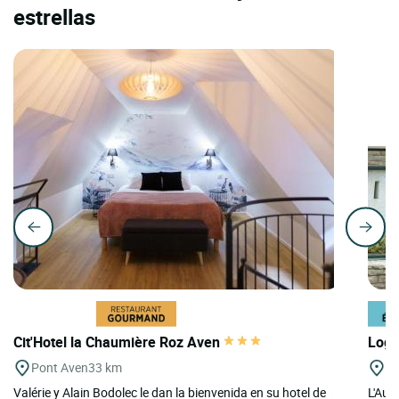
estrellas
Cit'Hotel la Chaumière Roz Aven
Logi
Pont Aven
33 km
St
Valérie y Alain Bodolec le dan la bienvenida en su hotel de
L'Aub