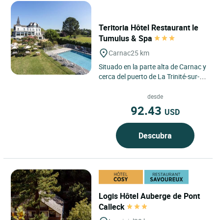
Teritoria Hôtel Restaurant le
Tumulus & Spa
Carnac
25 km
Situado en la parte alta de Carnac y
cerca del puerto de La Trinité-sur-
Mer, totalmente renovado, el hotel
«Du Tumulus»...
desde
92.43
USD
Descubra
Logis Hôtel Auberge de Pont
Calleck