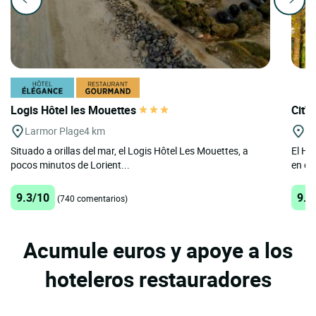
Logis Hôtel les Mouettes
Cit'H
Larmor Plage
4 km
Le
Situado a orillas del mar, el Logis Hôtel Les Mouettes, a
El Ho
pocos minutos de Lorient...
en co
9.3/10
9.1
(740 comentarios)
Acumule euros y apoye a los
hoteleros restauradores