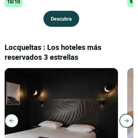
10/10
9.8
Descubra
Locqueltas : Los hoteles más
reservados 3 estrellas