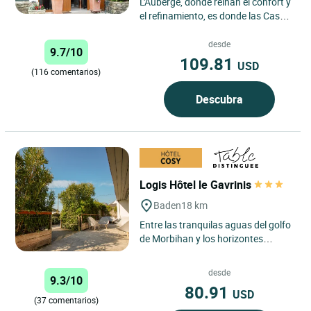
L'Auberge, donde reinan el confort y
el refinamiento, es donde las Casas
Glenn Anna le invitan a pasar un
momento único. ...
desde
9.7/10
109.81
USD
(116 comentarios)
Descubra
Logis Hôtel le Gavrinis
Baden
18 km
Entre las tranquilas aguas del golfo
de Morbihan y los horizontes
salvajes de la península de
Quiberon, el Hotel-Restaurante...
desde
9.3/10
80.91
USD
(37 comentarios)