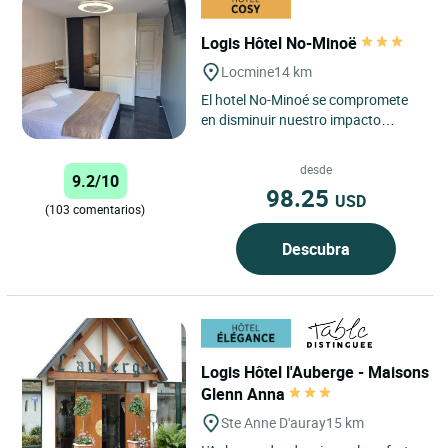
Logis Hôtel No-Minoë
Locmine
14 km
El hotel No-Minoé se compromete
en disminuir nuestro impacto
ecológico en el medio ambiente
natural a través de
desde
9.2/10
aerogeneradores...
98.25
USD
(103 comentarios)
Descubra
Logis Hôtel l'Auberge - Maisons
Glenn Anna
Ste Anne D'auray
15 km