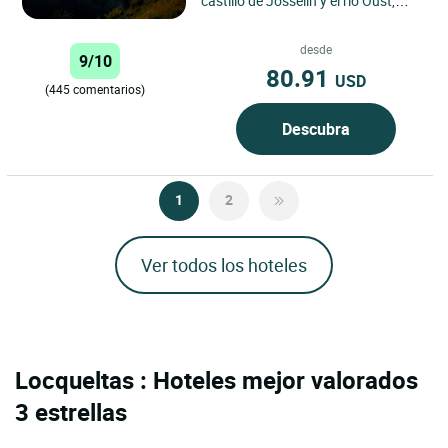
castillo de Josselin y el río Oust,
disfrute de un entorno único, en el
Logis Hôtel le...
desde
9/10
80.91
USD
(445 comentarios)
Descubra
1
2
Ver todos los hoteles
Locqueltas : Hoteles mejor valorados
3 estrellas