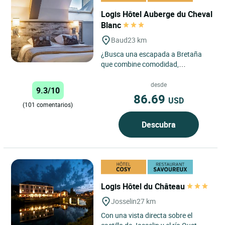
Logis Hôtel Auberge du Cheval
Blanc
Baud
23 km
¿Busca una escapada a Bretaña
que combine comodidad,
accesibilidad y un ambiente
acogedor? El Logis Hôtel -
desde
9.3/10
L’Auberge...
86.69
USD
(101 comentarios)
Descubra
Logis Hôtel du Château
Josselin
27 km
Con una vista directa sobre el