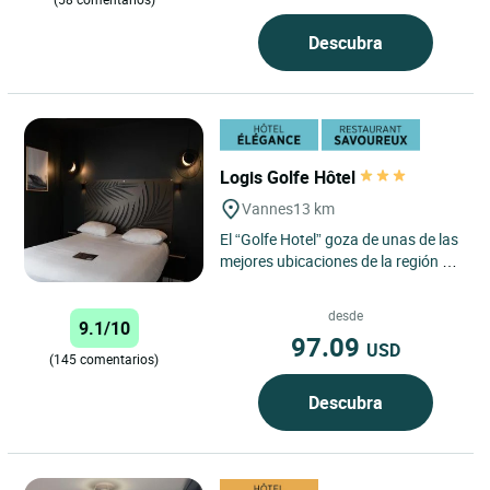
Descubra
Logis Golfe Hôtel
Vannes
13 km
El “Golfe Hotel” goza de unas de las
mejores ubicaciones de la región de
Vannes. Cerca del puerto, de la
terminal portuaria...
desde
9.1/10
97.09
USD
(145 comentarios)
Descubra