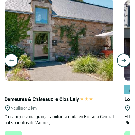
Demeures & Châteaux le Clos Luly
Logi
Neulliac
42 km
Pl
Clos Luly es una granja familiar situada en Bretaña Central,
El Lo
a 45 minutos de Vannes,...
Ploër