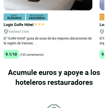
Logis Golfe Hôtel
Logi
Vannes
13 km
L
El “Golfe Hotel” goza de unas de las mejores ubicaciones de
El ho
la región de Vannes....
impac
9.1/10
9.2
(145 comentarios)
Acumule euros y apoye a los
hoteleros restauradores