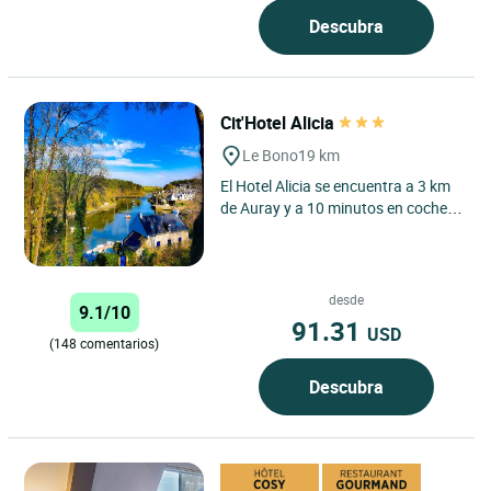
Descubra
Cit'Hotel Alicia
Le Bono
19 km
El Hotel Alicia se encuentra a 3 km
de Auray y a 10 minutos en coche
de Vannes, en el corazón del golfo
de Morbihan. Una...
desde
9.1/10
91.31
USD
(148 comentarios)
Descubra