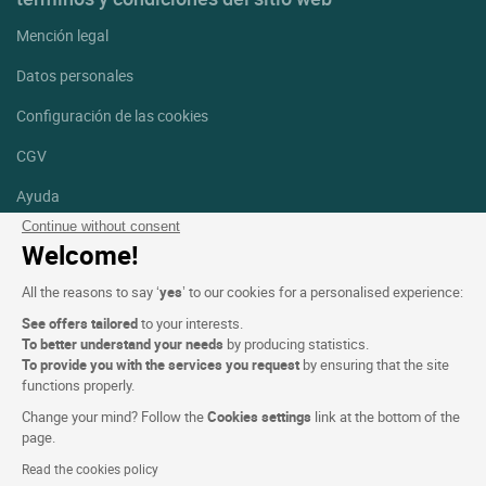
Mención legal
Datos personales
Configuración de las cookies
CGV
Ayuda
Continue without consent
Mapa del sitio
Welcome!
Créditos
All the reasons to say ‘
yes
’ to our cookies for a personalised experience:
fotografías
See offers tailored
to your interests.
Síguenos
To better understand your needs
by producing statistics.
To provide you with the services you request
by ensuring that the site
Facebook
Instagram
functions properly.
Change your mind? Follow the
Cookies settings
link at the bottom of the
Linkedin
page.
Read the cookies policy