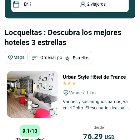
Locqueltas : Descubra los mejores
hoteles 3 estrellas
Mapa
Ordenar por
Estrellas
Urban Style Hôtel de France
Vannes
11 km
Vannes y sus antiguos barrios, ya
en el Golfo. El escenario ideal para
descubrir el sur de Bretaña. El Hotel
de France...
desde
9.1/10
76.29
USD
(58 comentarios)