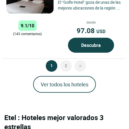
El “Golfe Hotel” goza de unas de las
mejores ubicaciones de la región de
Vannes. Cerca del puerto, de la
terminal portuaria...
desde
9.1/10
97.08
USD
(143 comentarios)
Descubra
1
2
Ver todos los hoteles
Etel : Hoteles mejor valorados 3
estrellas