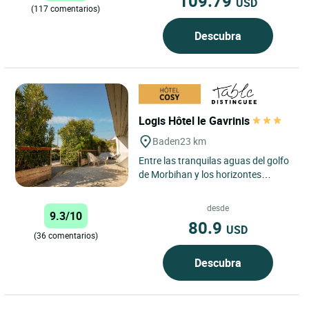
109.79
USD
(117 comentarios)
Descubra
Logis Hôtel le Gavrinis
Baden
23 km
Entre las tranquilas aguas del golfo
de Morbihan y los horizontes
salvajes de la península de
Quiberon, el Hotel-Restaurante...
desde
9.3/10
80.9
USD
(36 comentarios)
Descubra