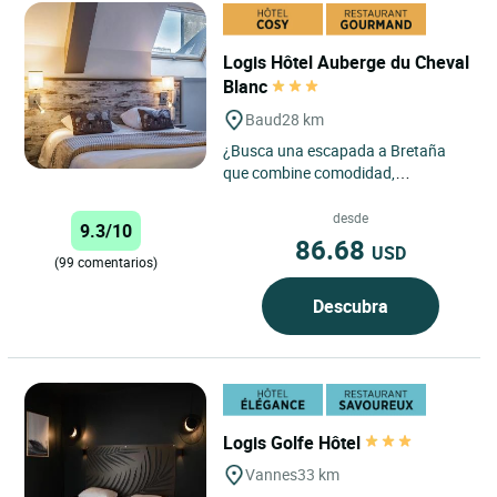
Logis Hôtel Auberge du Cheval
Blanc
Baud
28 km
¿Busca una escapada a Bretaña
que combine comodidad,
accesibilidad y un ambiente
acogedor? El Logis Hôtel -
desde
9.3/10
L’Auberge...
86.68
USD
(99 comentarios)
Descubra
Logis Golfe Hôtel
Vannes
33 km