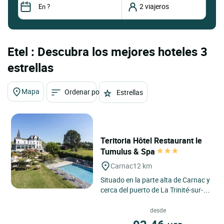
Etel : Descubra los mejores hoteles 3
estrellas
Mapa
Ordenar por
Estrellas
Teritoria Hôtel Restaurant le
Tumulus & Spa
Carnac
12 km
Situado en la parte alta de Carnac y
cerca del puerto de La Trinité-sur-
Mer, totalmente renovado, el hotel
«Du Tumulus»...
desde