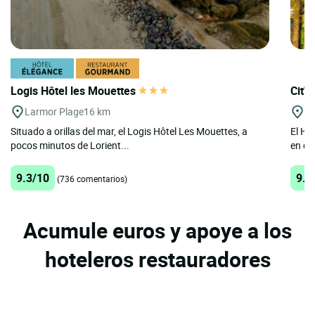
Logis Hôtel les Mouettes
Cit'H
Larmor Plage
16 km
Le
Situado a orillas del mar, el Logis Hôtel Les Mouettes, a
El Ho
pocos minutos de Lorient...
en co
9.3/10
9.1
(736 comentarios)
Acumule euros y apoye a los
hoteleros restauradores