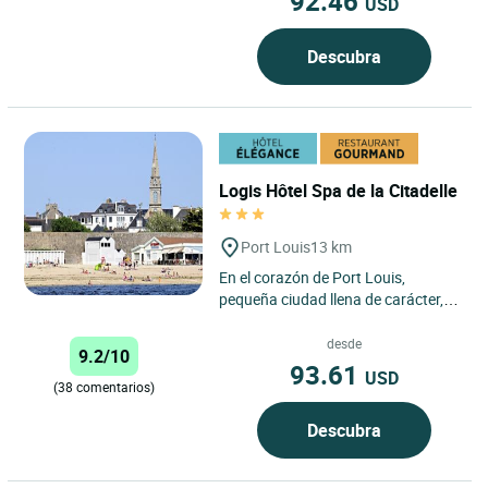
92.46
USD
Descubra
Logis Hôtel Spa de la Citadelle
Port Louis
13 km
En el corazón de Port Louis,
pequeña ciudad llena de carácter, el
Hôtel de La Citadelle le da la
bienvenida a dos pasos...
desde
9.2/10
93.61
USD
(38 comentarios)
Descubra