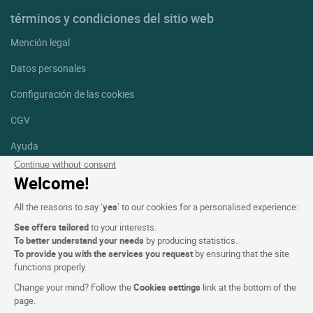
términos y condiciones del sitio web
Mención legal
Datos personales
Configuración de las cookies
CGV
Ayuda
Continue without consent
Mapa del sitio
Welcome!
Créditos
All the reasons to say ‘
yes
’ to our cookies for a personalised experience:
fotografías
See offers tailored
to your interests.
Síguenos
To better understand your needs
by producing statistics.
To provide you with the services you request
by ensuring that the site
Facebook
Instagram
functions properly.
Change your mind? Follow the
Cookies settings
link at the bottom of the
Linkedin
page.