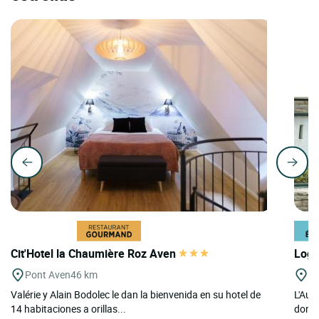
Cit'Hotel la Chaumière Roz Aven
Logi
Pont Aven
46 km
St
Valérie y Alain Bodolec le dan la bienvenida en su hotel de
L'Aub
14 habitaciones a orillas...
donde