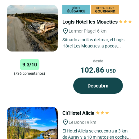
Logis Hôtel les Mouettes
Larmor Plage
16 km
Situado a orillas del mar, el Logis
Hôtel Les Mouettes, a pocos
minutos de Lorient y frente a la isla
de Groix, le da la...
desde
9.3/10
102.86
USD
(736 comentarios)
Descubra
Cit'Hotel Alicia
Le Bono
19 km
El Hotel Alicia se encuentra a 3 km
de Auray y a 10 minutos en coche