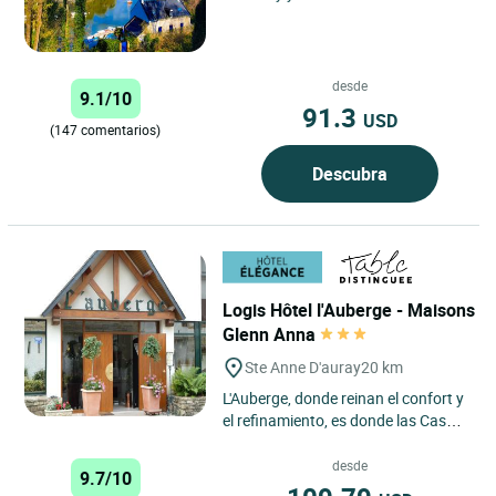
de Vannes, en el corazón del golfo
de Morbihan. Una...
desde
9.1/10
91.3
USD
(147 comentarios)
Descubra
Logis Hôtel l'Auberge - Maisons
Glenn Anna
Ste Anne D'auray
20 km
L'Auberge, donde reinan el confort y
el refinamiento, es donde las Casas
Glenn Anna le invitan a pasar un
momento único. ...
desde
9.7/10