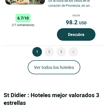
En la Ruta de los Vinos en el
corazón de Provenza, en un
magnífico pueblo medieval situado
en un pico rocoso, dominado...
desde
6.7/10
98.2
USD
(17 comentarios)
Descubra
1
2
3
Ver todos los hoteles
St Didier : Hoteles mejor valorados 3
estrellas