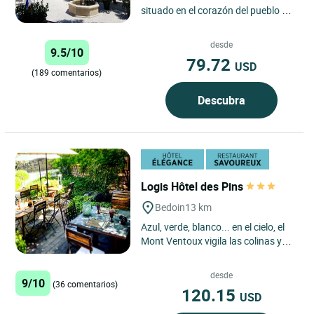
situado en el corazón del pueblo de
Fontaine de Vaucluse le ofrecerán
el momento de relajación...
desde
9.5/10
79.72
USD
(189 comentarios)
Descubra
Logis Hôtel des Pins
Bedoin
13 km
Azul, verde, blanco... en el cielo, el
Mont Ventoux vigila las colinas y
los viñedos. A sus pies, los pinos,
una casa provenzal...
desde
9/10
(36 comentarios)
120.15
USD