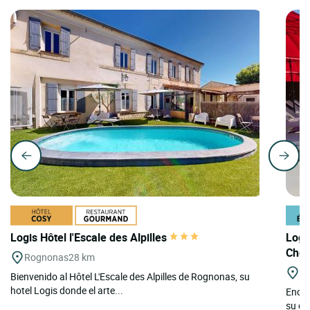
Logis Hôtel l'Escale des Alpilles
Logi
Chê
Rognonas
28 km
Gr
Bienvenido al Hôtel L'Escale des Alpilles de Rognonas, su
hotel Logis donde el arte...
Encla
su cas