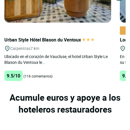
Urban Style Hôtel Blason du Ventoux
Logi
Carpentras
7 km
M
Ubicado en el corazón de Vaucluse, el hotel Urban Style Le
En el
Blason du Ventoux le...
su fa
9.5/10
9.5
(116 comentarios)
Acumule euros y apoye a los
hoteleros restauradores