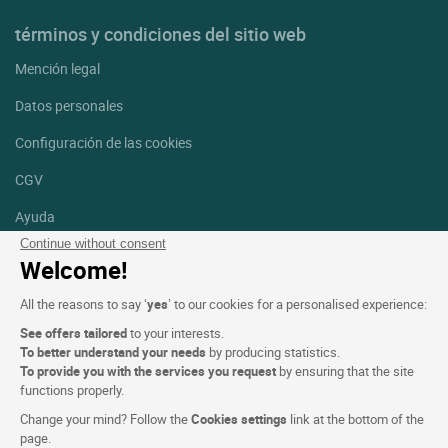
términos y condiciones del sitio web
Mención legal
Datos personales
Configuración de las cookies
CGV
Ayuda
Continue without consent
Mapa del sitio
Welcome!
Créditos
All the reasons to say ‘
yes
’ to our cookies for a personalised experience:
fotografías
See offers tailored
to your interests.
Síguenos
To better understand your needs
by producing statistics.
To provide you with the services you request
by ensuring that the site
Facebook
Instagram
functions properly.
Change your mind? Follow the
Cookies settings
link at the bottom of the
Linkedin
page.