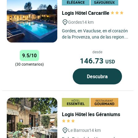
Logis Hôtel Carcarille
Gordes
14 km
Gordes, en Vaucluse, en el corazón
de la Provenza, una de las regiones
más bellas de Francia, es conocida
en todo el mundo....
desde
9.5/10
146.73
USD
(30 comentarios)
Descubra
Logis Hôtel les Géraniums
Le Barroux
14 km