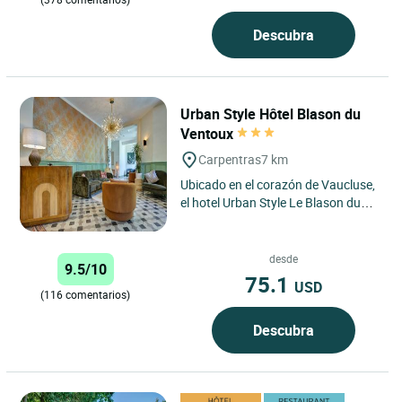
Descubra
Urban Style Hôtel Blason du
Ventoux
Carpentras
7 km
Ubicado en el corazón de Vaucluse,
el hotel Urban Style Le Blason du
Ventoux le da la bienvenida a
Carpentras en un ambiente...
desde
9.5/10
75.1
USD
(116 comentarios)
Descubra