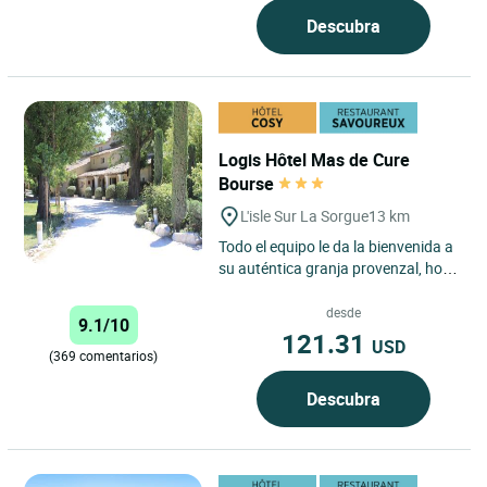
Descubra
Logis Hôtel Mas de Cure
Bourse
L'isle Sur La Sorgue
13 km
Todo el equipo le da la bienvenida a
su auténtica granja provenzal, hoy
convertida en un hotel con encanto.
Esta antigua...
desde
9.1/10
121.31
USD
(369 comentarios)
Descubra