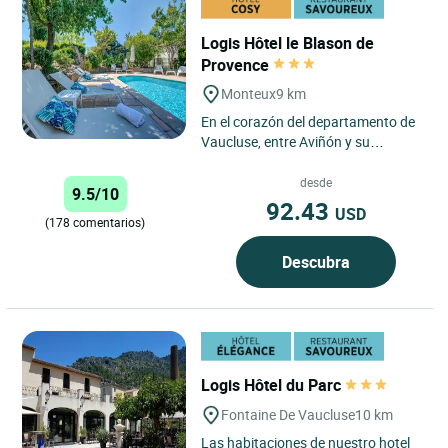
Logis Hôtel le Blason de
Provence
Monteux
9 km
En el corazón del departamento de
Vaucluse, entre Aviñón y su
fabuloso Festival de Teatro,
Carpentras, punto de partida...
desde
9.5/10
92.43
USD
(178 comentarios)
Descubra
Logis Hôtel du Parc
Fontaine De Vaucluse
10 km
Las habitaciones de nuestro hotel