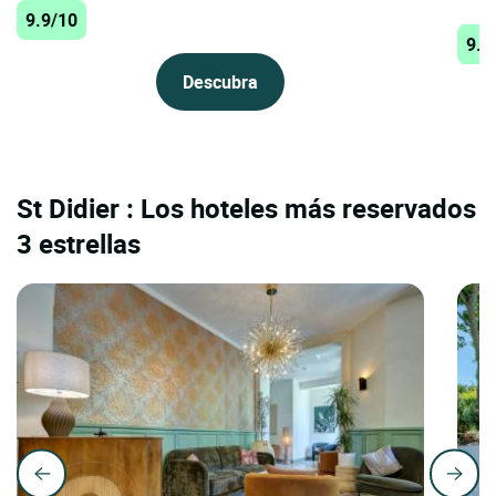
9.9/10
9.8
Descubra
St Didier : Los hoteles más reservados
3 estrellas