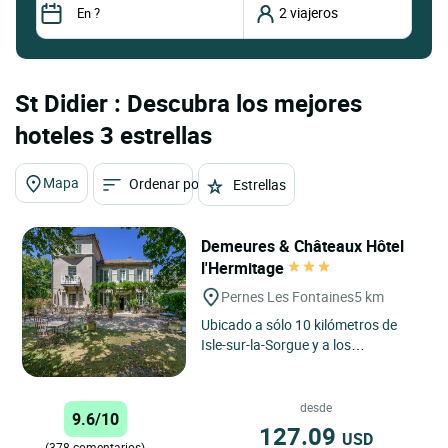
St Didier : Descubra los mejores
hoteles 3 estrellas
Mapa
Ordenar por
Estrellas
Demeures & Châteaux Hôtel
l'Hermitage
Pernes Les Fontaines
5 km
Ubicado a sólo 10 kilómetros de
Isle-sur-la-Sorgue y a los
majestuosos pies del Mont
Ventoux, el Demeures & Châteaux
Hôtel...
desde
9.6/10
127.09
USD
(378 comentarios)