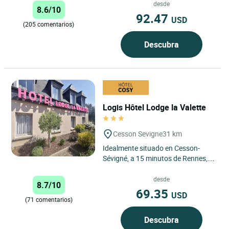
de cinco siglos que,...
desde
8.6/10
92.47
USD
(205 comentarios)
Descubra
Logis Hôtel Lodge la Valette
Cesson Sevigne
31 km
Idealmente situado en Cesson-
Sévigné, a 15 minutos de Rennes,
en el corazón del parque Manoir de
Grippé, garantizando...
desde
8.7/10
69.35
USD
(71 comentarios)
Descubra