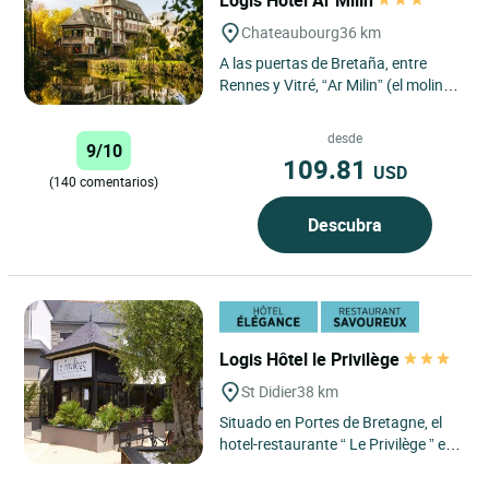
Chateaubourg
36 km
A las puertas de Bretaña, entre
Rennes y Vitré, “Ar Milin” (el molino
en bretón) está ubicado en un
fabuloso parque...
desde
9/10
109.81
USD
(140 comentarios)
Descubra
Logis Hôtel le Privilège
St Didier
38 km
Situado en Portes de Bretagne, el
hotel-restaurante “ Le Privilège ” es
el marco ideal para unos días de
descanso....