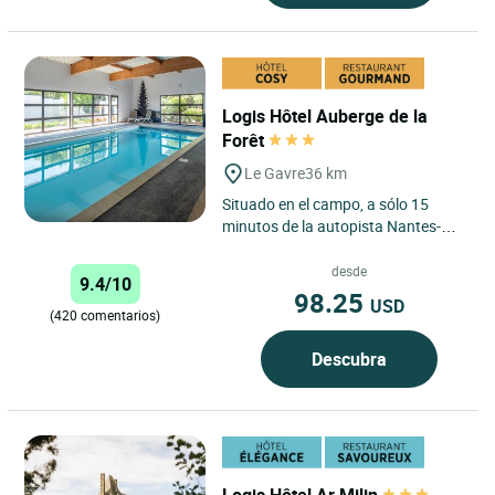
Logis Hôtel Auberge de la
Forêt
Le Gavre
36 km
Situado en el campo, a sólo 15
minutos de la autopista Nantes-
Rennes (N137), el Logis Auberge de
la Forêt en Le Gavre ofrece...
desde
9.4/10
98.25
USD
(420 comentarios)
Descubra
Logis Hôtel Ar Milin