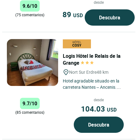
desde
9.6/10
89
USD
(75 comentarios)
Descubra
Logis Hôtel le Relais de la
Grange
Nort Sur Erdre
48 km
Hotel agradable situado en la
carretera Nantes – Ancenis.
Habitaciones con climatización,
duchas hidromasajes, ADSL y...
desde
9.7/10
104.03
USD
(85 comentarios)
Descubra