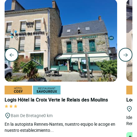
Logis Hôtel la Croix Verte le Relais des Moulins
Logi
Ce
Bain De Bretagne
0 km
Ideal
Renne
En la autopista Rennes-Nantes, nuestro equipo le acoge en
nuestro establecimiento...