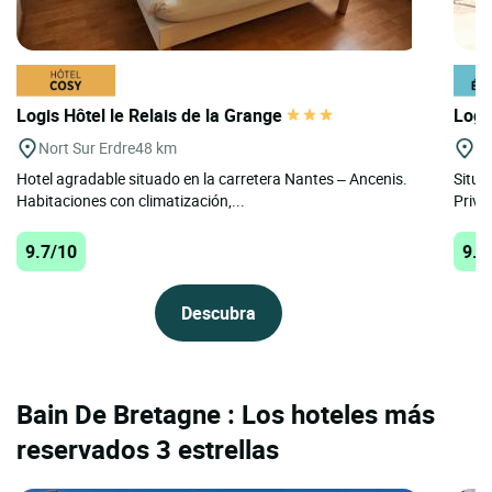
Logis Hôtel le Relais de la Grange
Logi
Nort Sur Erdre
48 km
St
Hotel agradable situado en la carretera Nantes – Ancenis.
Situa
Habitaciones con climatización,...
Privil
9.7/10
9.6
Descubra
Bain De Bretagne : Los hoteles más
reservados 3 estrellas