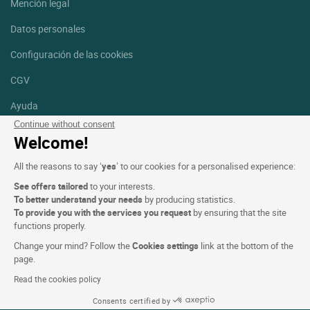
Mención legal
Datos personales
Configuración de las cookies
CGV
Ayuda
Continue without consent
Mapa del sitio
Welcome!
Créditos
All the reasons to say ‘
yes
’ to our cookies for a personalised experience:
fotografías
See offers tailored
to your interests.
Síguenos
To better understand your needs
by producing statistics.
To provide you with the services you request
by ensuring that the site
Facebook
Instagram
functions properly.
Change your mind? Follow the
Cookies settings
link at the bottom of the
Linkedin
page.
Read the cookies policy
Consents certified by