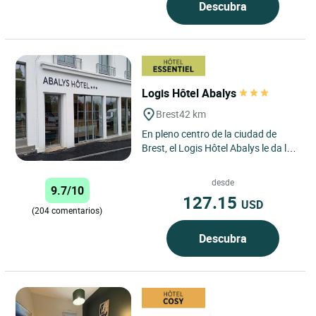
Descubra
Logis Hôtel Abalys
Brest
42 km
En pleno centro de la ciudad de
Brest, el Logis Hôtel Abalys le da la
bienvenida a 200 metros de la
estación de tren, cerca...
desde
9.7/10
127.15
USD
(204 comentarios)
Descubra