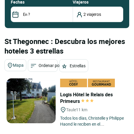
fechas
Viajeros
St Thegonnec : Descubra los mejores
hoteles 3 estrellas
Mapa
Ordenar por
Estrellas
Logis Hôtel le Relais des
Primeurs
Taule
11 km
Todos los días, Christelle y Philippe
Haond le reciben en el
establecimiento Relais des