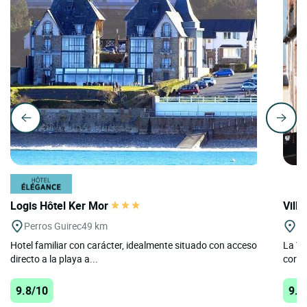
Logis Hôtel Ker Mor
Vill
Perros Guirec
49 km
Pe
Hotel familiar con carácter, idealmente situado con acceso
La Vi
directo a la playa a...
coraz
9.8/10
9.8