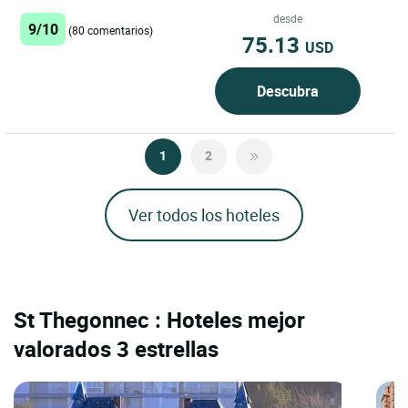
de este establecimiento...
desde
9/10
(80 comentarios)
75.13
USD
Descubra
1
2
Ver todos los hoteles
St Thegonnec : Hoteles mejor
valorados 3 estrellas