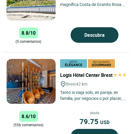
magnífica Costa de Granito Rosa, el
hotel Pavillon de la Plage de
Trébeurden es un establecimiento...
8.8/10
Descubra
(5 comentarios)
Logis Hôtel Center Brest
Brest
42 km
Tanto si viaja solo, en pareja, en
familia, por negocios o por placer,
nuestro establecimiento le ofrece
servicios de calidad...
desde
8.6/10
79.75
USD
(556 comentarios)