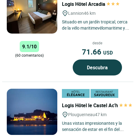
Logis Hôtel Arcadia
Lannion
46 km
Situado en un jardín tropical, cerca
de la vélo maritimevélomaritime y
del GR 34, el Hôtel Logis Arcadia
Lannion se encuentra...
desde
9.1/10
71.66
USD
(60 comentarios)
Descubra
Logis Hôtel le Castel Ac'h
Plouguerneau
47 km
Unas vistas impresionantes y la
sensación de estar en el fin del
mundo son las señas de identidad