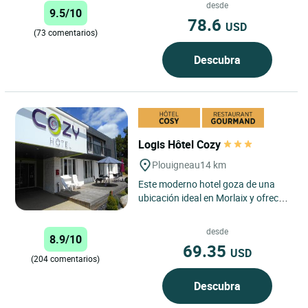
Primeurs en un ambiente cordial....
desde
9.5/10
78.6
USD
(73 comentarios)
Descubra
Logis Hôtel Cozy
Plouigneau
14 km
Este moderno hotel goza de una
ubicación ideal en Morlaix y ofrece
conexión Wi-Fi gratuita, terraza y
restaurante. Todas...
desde
8.9/10
69.35
USD
(204 comentarios)
Descubra