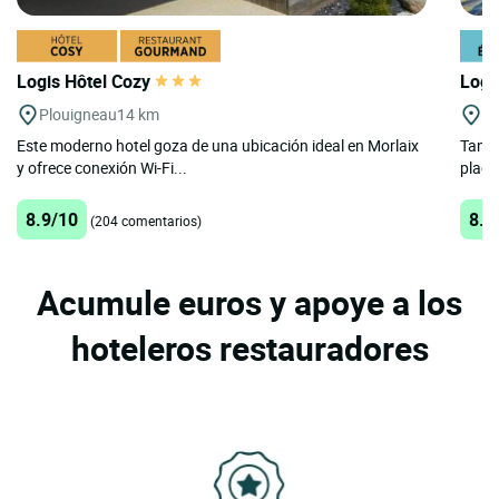
Logis Hôtel Cozy
Logi
Plouigneau
14 km
Br
Este moderno hotel goza de una ubicación ideal en Morlaix
Tanto 
y ofrece conexión Wi-Fi...
place
8.9/10
8.6
(204 comentarios)
Acumule euros y apoye a los
hoteleros restauradores