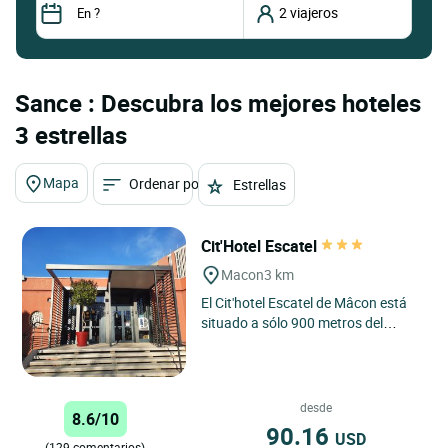
Sance : Descubra los mejores hoteles
3 estrellas
Mapa
Ordenar por
Estrellas
Cit'Hotel Escatel
Macon
3 km
El Cit'hotel Escatel de Mâcon está
situado a sólo 900 metros del
centro de la ciudad. Este hotel con
restaurante ofrece...
desde
8.6/10
90.16
USD
(129 comentarios)