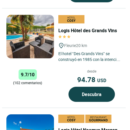
Logis Hôtel des Grands Vins
Fleurie
20 km
El hotel “Des Grands Vins” se
construyó en 1985 con la intención
de ofrecer a su clientela un lugar de
cordialidad,...
desde
9.7/10
94.78
USD
(102 comentarios)
Descubra
Logis Hôtel Noemys Morgon