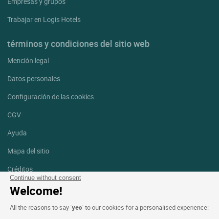
Empresas y grupos
Trabajar en Logis Hotels
términos y condiciones del sitio web
Mención legal
Datos personales
Configuración de las cookies
CGV
Ayuda
Mapa del sitio
Créditos
fotografías
Continue without consent
Welcome!
Síguenos
All the reasons to say ‘
yes
’ to our cookies for a personalised experience:
Facebook
Instagram