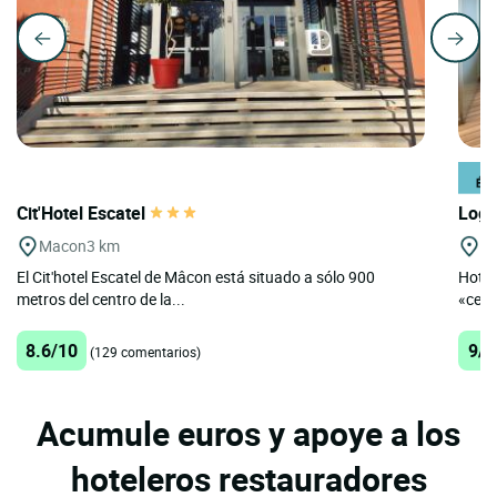
Cit'Hotel Escatel
Logi
Macon
3 km
M
El Cit'hotel Escatel de Mâcon está situado a sólo 900
Hotel
metros del centro de la...
«cent
8.6/10
9/1
(129 comentarios)
Acumule euros y apoye a los
hoteleros restauradores