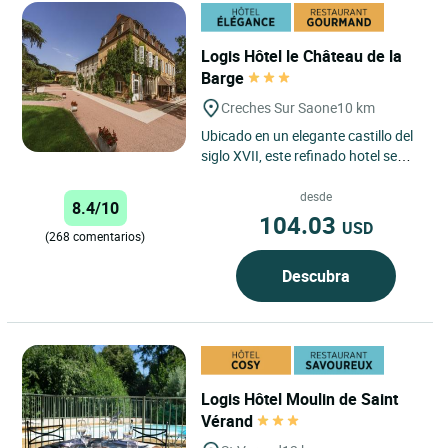
Logis Hôtel le Château de la
Barge
Creches Sur Saone
10 km
Ubicado en un elegante castillo del
siglo XVII, este refinado hotel se
encuentra cerca de Macon, en la
comuna de Crèches...
desde
8.4/10
104.03
USD
(268 comentarios)
Descubra
Logis Hôtel Moulin de Saint
Vérand