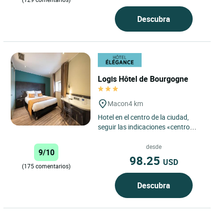
Descubra
Logis Hôtel de Bourgogne
Macon
4 km
Hotel en el centro de la ciudad,
seguir las indicaciones «centro
ciudad», «La Poste» (correos).
Salida autopista A6:...
desde
9/10
98.25
USD
(175 comentarios)
Descubra