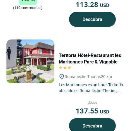
113.28
USD
(119 comentarios)
Descubra
Teritoria Hôtel-Restaurant les
Maritonnes Parc & Vignoble
Romaneche Thorins
20 km
Les Maritonnes es un hotel Teritoria
ubicado en Romanèche‑Thorins, en
la región de Borgoña-Franco
Condado, a pocos minutos...
desde
137.55
USD
Descubra