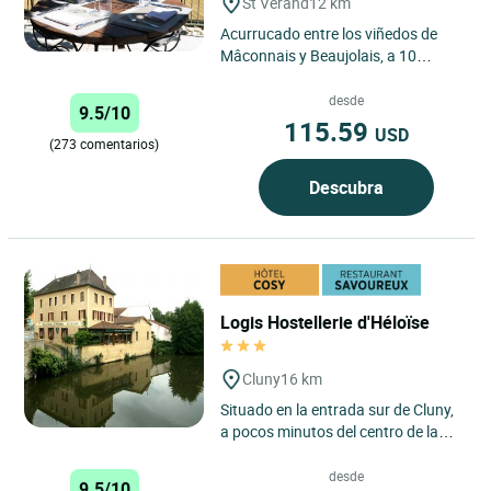
St Verand
12 km
Acurrucado entre los viñedos de
Mâconnais y Beaujolais, a 10
minutos del centro de Mâcon, a 5
minutos de la salida Nº...
desde
9.5/10
115.59
USD
(273 comentarios)
Descubra
Logis Hostellerie d'Héloïse
Cluny
16 km
Situado en la entrada sur de Cluny,
a pocos minutos del centro de la
ciudad y de la Abadía, y en el punto
de salida de la...
desde
9.5/10