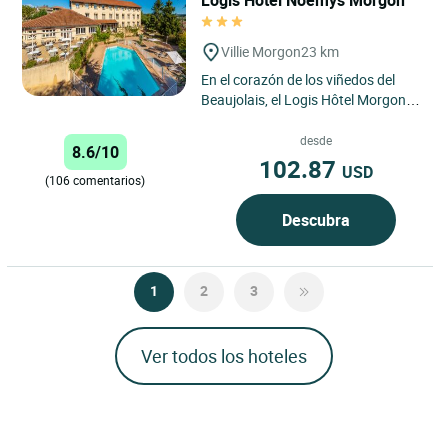
Villie Morgon
23 km
En el corazón de los viñedos del
Beaujolais, el Logis Hôtel Morgon
by Noemys le ofrece cómodas
habitaciones climatizadas...
desde
8.6/10
102.87
USD
(106 comentarios)
Descubra
1
2
3
Ver todos los hoteles