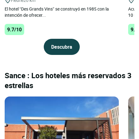
Fleurie
20 km
St
El hotel “Des Grands Vins” se construyó en 1985 con la
Acurr
intención de ofrecer...
10 mi
9.7/10
9.5
Descubra
Sance : Los hoteles más reservados 3
estrellas