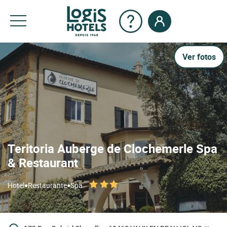
Ver fotos
Teritoria Auberge de Clochemerle Spa
& Restaurant
•
•
Hotel
Restaurante
Spa