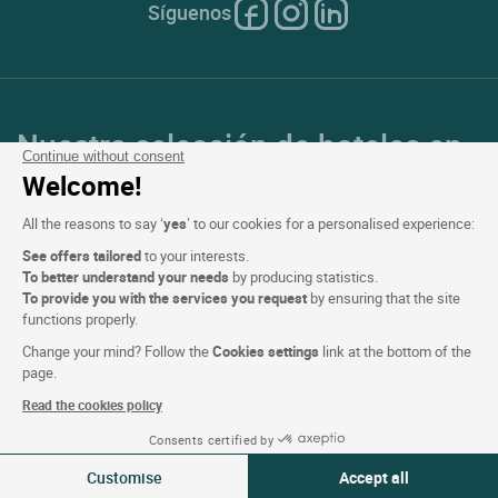
Síguenos
Nuestra selección de hoteles en
Continue without consent
Francia y en Europa
Welcome!
All the reasons to say ‘
yes
’ to our cookies for a personalised experience:
Top de países
See offers tailored
to your interests.
To better understand your needs
by producing statistics.
Top de regiones
To provide you with the services you request
by ensuring that the site
functions properly.
Top de ciudades
Change your mind? Follow the
Cookies settings
link at the bottom of the
page.
Top de hoteles
Read the cookies policy
Consents certified by
Ver disponibilidad
Customise
Accept all
Logis copyright © 2026 Reservados todos los derechos realizado por
SIWAY