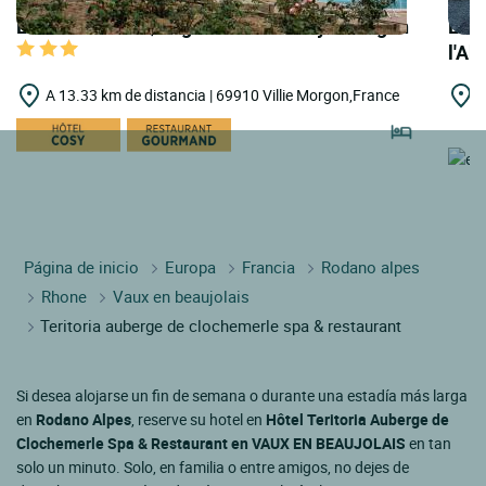
LOGIS HOTELS | Logis Hôtel Noemys Morgon
LOG
l'Ab
A 13.33 km de distancia | 69910 Villie Morgon,France
A
S
Página de inicio
Europa
Francia
Rodano alpes
Rhone
Vaux en beaujolais
Teritoria auberge de clochemerle spa & restaurant
Si desea alojarse un fin de semana o durante una estadía más larga
en
Rodano Alpes
, reserve su hotel en
Hôtel Teritoria Auberge de
Clochemerle Spa & Restaurant en VAUX EN BEAUJOLAIS
en tan
solo un minuto. Solo, en familia o entre amigos, no dejes de