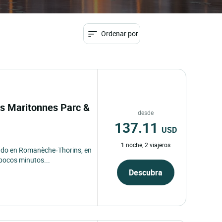
Ordenar por
es Maritonnes Parc &
desde
137.11
USD
1 noche, 2 viajeros
cado en Romanèche‑Thorins, en
pocos minutos...
Descubra