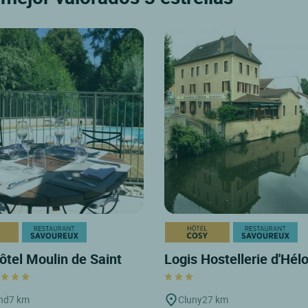
ôtel Moulin de Saint
Logis Hostellerie d'Hél
d
nd
7 km
Cluny
27 km