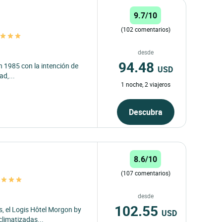
9.7/10
(102 comentarios)
s
desde
94.48
n 1985 con la intención de
USD
ad,...
1 noche, 2 viajeros
Descubra
8.6/10
(107 comentarios)
n
desde
102.55
s, el Logis Hôtel Morgon by
USD
limatizadas...