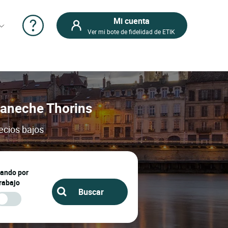
Mi cuenta
Ver mi bote de fidelidad de ETIK
omaneche Thorins
ecios bajos
jando por
rabajo