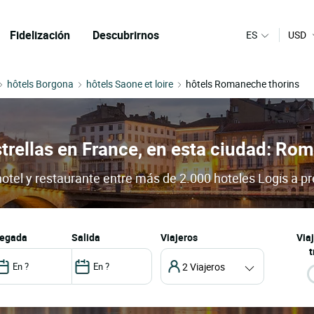
Fidelización
Descubrirnos
ES
USD
hôtels Borgona
hôtels Saone et loire
hôtels Romaneche thorins
strellas en France, en esta ciudad: R
tel y restaurante entre más de 2.000 hoteles Logis a pr
llegada
salida
Viajeros
Via
t
2 Viajeros