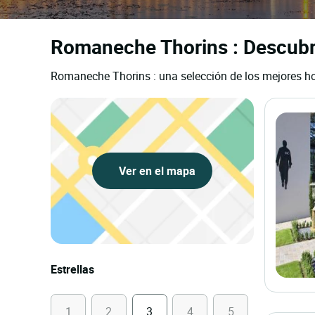
Romaneche Thorins : Descubra
Romaneche Thorins : una selección de los mejores hot
Ver en el mapa
Estrellas
1
2
3
4
5