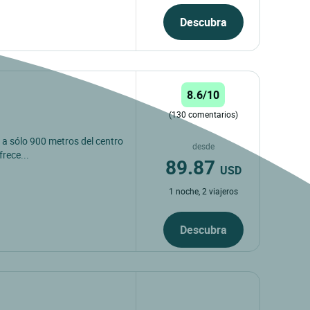
Descubra
8.6/10
(130 comentarios)
o a sólo 900 metros del centro
desde
frece...
89.87
USD
1 noche, 2 viajeros
Descubra