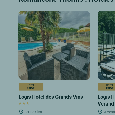
Logis Hôtel des Grands Vins
Logis H
Véran
Fleurie
3 km
St Vera