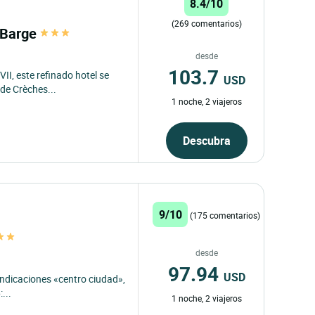
8.4/10
(269 comentarios)
a Barge
desde
103.7
VII, este refinado hotel se
USD
de Crèches...
1 noche, 2 viajeros
Descubra
9/10
(175 comentarios)
desde
97.94
USD
 indicaciones «centro ciudad»,
...
1 noche, 2 viajeros