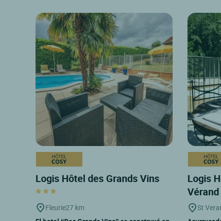
Logis Hôtel des Grands Vins
Logis H
Véran
Fleurie
27 km
St Vera