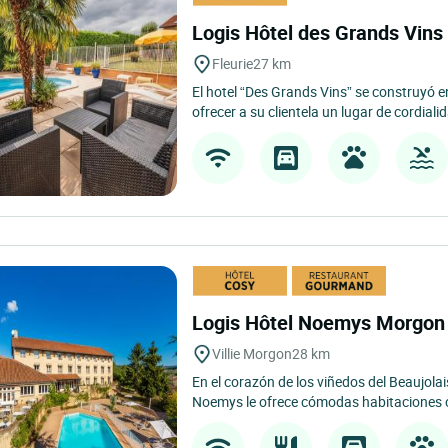
Logis Hôtel des Grands Vin
Fleurie
27 km
El hotel “Des Grands Vins” se construyó e
ofrecer a su clientela un lugar de cordialid
Logis Hôtel Noemys Morgo
Villie Morgon
28 km
En el corazón de los viñedos del Beaujolai
Noemys le ofrece cómodas habitaciones c