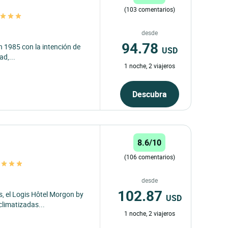
(103 comentarios)
s
desde
94.78
n 1985 con la intención de
USD
ad,...
1 noche, 2 viajeros
Descubra
8.6/10
(106 comentarios)
n
desde
102.87
s, el Logis Hôtel Morgon by
USD
limatizadas...
1 noche, 2 viajeros