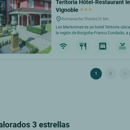
Teritoria Hôtel-Restaurant l
Vignoble
Romaneche Thorins
31 km
Les Maritonnes es un hotel Teritoria ubi
la región de Borgoña-Franco Condado, a 
1
2
lorados 3 estrellas