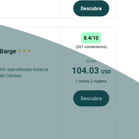
Descubra
8.4/10
(267 comentarios)
a Barge
desde
104.03
VII, este refinado hotel se
USD
de Crèches...
1 noche, 2 viajeros
Descubra