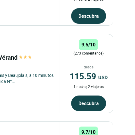
Descubra
9.5/10
(273 comentarios)
 Vérand
desde
115.59
s y Beaujolais, a 10 minutos
USD
ida Nº...
1 noche, 2 viajeros
Descubra
9.7/10