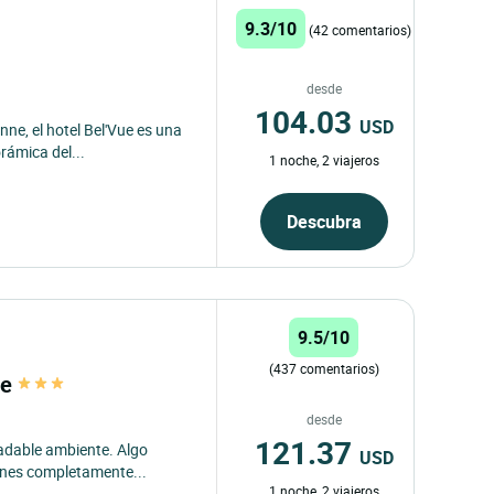
9.3/10
(42 comentarios)
desde
104.03
USD
nne, el hotel Bel'Vue es una
rámica del...
1 noche, 2 viajeros
Descubra
9.5/10
(437 comentarios)
ye
desde
121.37
adable ambiente. Algo
USD
iones completamente...
1 noche, 2 viajeros