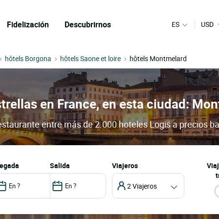
Fidelización
Descubrirnos
ES
USD
hôtels Borgona
hôtels Saone et loire
hôtels Montmelard
strellas en France, en esta ciudad: Mo
estaurante entre más de 2.000 hoteles Logis a precios ba
llegada
salida
Viajeros
Via
t
2 Viajeros