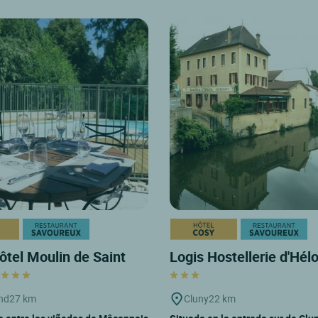
ôtel Moulin de Saint
Logis Hostellerie d'Hél
d
nd
27 km
Cluny
22 km