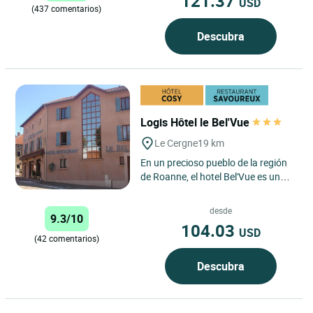
121.37
USD
(437 comentarios)
Descubra
Logis Hôtel le Bel'Vue
Le Cergne
19 km
En un precioso pueblo de la región
de Roanne, el hotel Bel'Vue es una
lugar lleno de encanto con una
vista panorámica del...
desde
9.3/10
104.03
USD
(42 comentarios)
Descubra