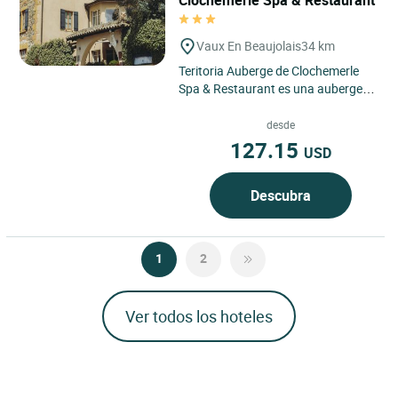
Vaux En Beaujolais
34 km
Teritoria Auberge de Clochemerle
Spa & Restaurant es una auberge
con encanto situada en Vaux-en-
Beaujolais, en pleno corazón...
desde
127.15
USD
Descubra
1
2
Ver todos los hoteles