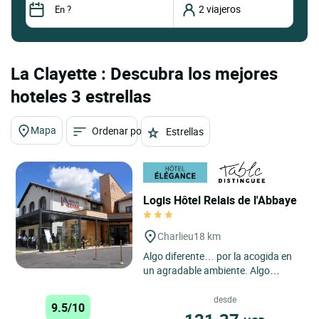
La Clayette : Descubra los mejores
hoteles 3 estrellas
Mapa
Ordenar por
Estrellas
Logis Hôtel Relais de l'Abbaye
Charlieu
18 km
Algo diferente… por la acogida en
un agradable ambiente. Algo
diferente… por el confort de las
habitaciones completamente...
desde
9.5/10