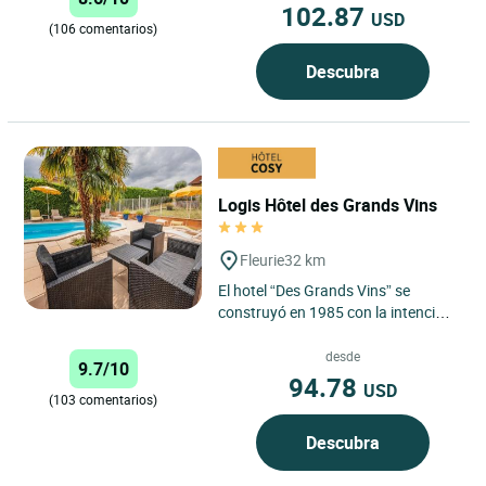
102.87
USD
(106 comentarios)
Descubra
Logis Hôtel des Grands Vins
Fleurie
32 km
El hotel “Des Grands Vins” se
construyó en 1985 con la intención
de ofrecer a su clientela un lugar de
cordialidad,...
desde
9.7/10
94.78
USD
(103 comentarios)
Descubra