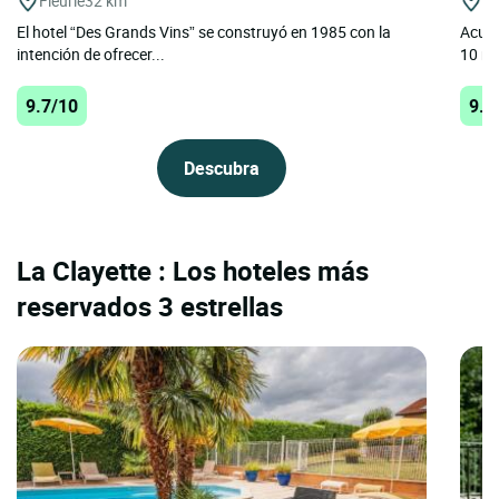
Fleurie
32 km
St
El hotel “Des Grands Vins” se construyó en 1985 con la
Acurr
intención de ofrecer...
10 mi
9.7/10
9.5
Descubra
La Clayette : Los hoteles más
reservados 3 estrellas