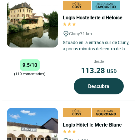
Logis Hostellerie d'Héloïse
Cluny
31 km
Situado en la entrada sur de Cluny,
a pocos minutos del centro de la
ciudad y de la Abadía, y en el punto
de salida de la...
desde
9.5/10
113.28
USD
(119 comentarios)
Descubra
Logis Hôtel le Merle Blanc