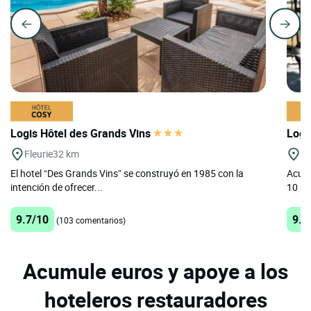
Logis Hôtel des Grands Vins
Logi
Fleurie
32 km
St
El hotel “Des Grands Vins” se construyó en 1985 con la
Acurr
intención de ofrecer...
10 mi
9.7/10
9.5
(103 comentarios)
Acumule euros y apoye a los
hoteleros restauradores