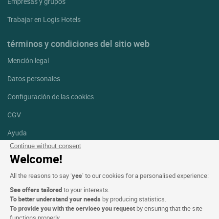
Empresas y grupos
Trabajar en Logis Hotels
términos y condiciones del sitio web
Mención legal
Datos personales
Configuración de las cookies
CGV
Ayuda
Continue without consent
Mapa del sitio
Welcome!
Créditos
All the reasons to say ‘
yes
’ to our cookies for a personalised experience:
fotografías
See offers tailored
to your interests.
Síguenos
To better understand your needs
by producing statistics.
To provide you with the services you request
by ensuring that the site
Facebook
Instagram
functions properly.