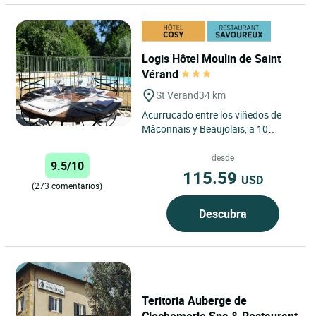
Logis Hôtel Moulin de Saint
Vérand
St Verand
34 km
Acurrucado entre los viñedos de
Mâconnais y Beaujolais, a 10
minutos del centro de Mâcon, a 5
minutos de la salida Nº...
desde
9.5/10
115.59
USD
(273 comentarios)
Descubra
Teritoria Auberge de
Clochemerle Spa & Restaurant